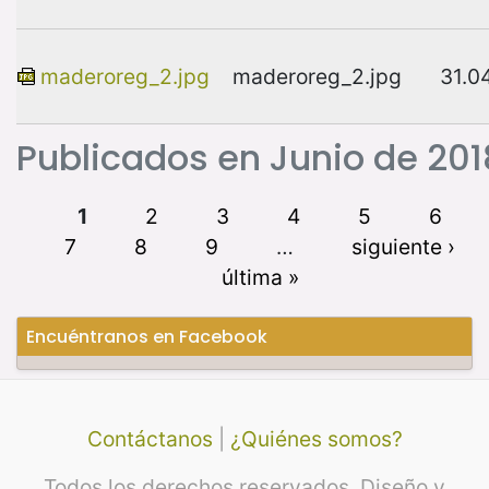
maderoreg_2.jpg
maderoreg_2.jpg
31.0
Publicados en Junio de 201
1
2
3
4
5
6
7
8
9
…
siguiente ›
última »
Encuéntranos en Facebook
Contáctanos
|
¿Quiénes somos?
Todos los derechos reservados. Diseño y