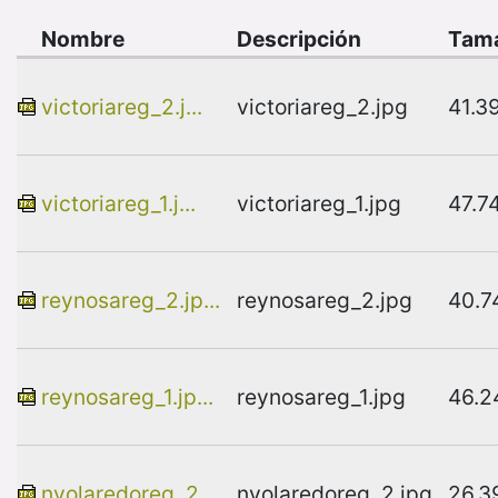
Nombre
Descripción
Tam
victoriareg_2.j...
victoriareg_2.jpg
41.3
victoriareg_1.j...
victoriareg_1.jpg
47.7
reynosareg_2.jp...
reynosareg_2.jpg
40.7
reynosareg_1.jp...
reynosareg_1.jpg
46.2
nvolaredoreg_2....
nvolaredoreg_2.jpg
26.3