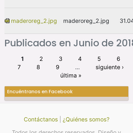
maderoreg_2.jpg
maderoreg_2.jpg
31.0
Publicados en Junio de 201
1
2
3
4
5
6
7
8
9
…
siguiente ›
última »
Encuéntranos en Facebook
Contáctanos
|
¿Quiénes somos?
Todos los derechos reservados. Diseño y