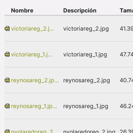
Nombre
Descripción
Tam
victoriareg_2.j...
victoriareg_2.jpg
41.3
victoriareg_1.j...
victoriareg_1.jpg
47.7
reynosareg_2.jp...
reynosareg_2.jpg
40.7
reynosareg_1.jp...
reynosareg_1.jpg
46.2
nvolaredoreg_2....
nvolaredoreg_2.jpg
26.3