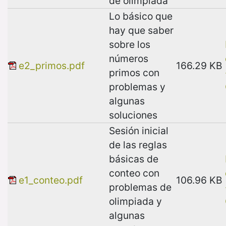
de olimpiada
Lo básico que
hay que saber
sobre los
números
e2_primos.pdf
166.29 KB
primos con
problemas y
algunas
soluciones
Sesión inicial
de las reglas
básicas de
conteo con
e1_conteo.pdf
106.96 KB
problemas de
olimpiada y
algunas