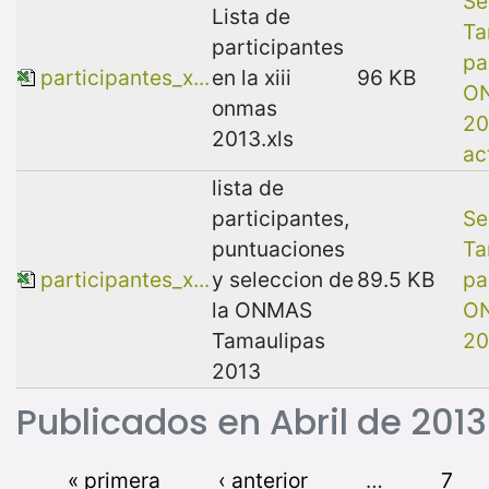
Se
Lista de
Ta
participantes
pa
participantes_x...
en la xiii
96 KB
O
onmas
20
2013.xls
ac
lista de
participantes,
Se
puntuaciones
Ta
participantes_x...
y seleccion de
89.5 KB
pa
la ONMAS
O
Tamaulipas
20
2013
Publicados en Abril de 2013
« primera
‹ anterior
…
7