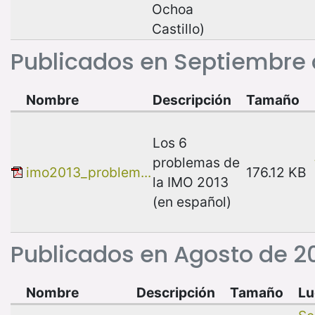
Ochoa
Castillo)
Publicados en Septiembre 
Nombre
Descripción
Tamaño
Los 6
problemas de
imo2013_problem...
176.12 KB
la IMO 2013
(en español)
Publicados en Agosto de 2
Nombre
Descripción
Tamaño
Lu