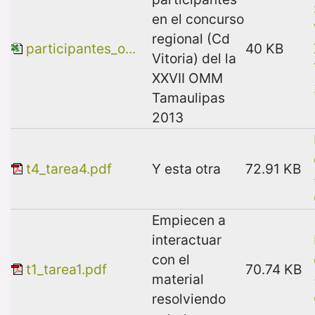
en el concurso
regional (Cd
participantes_o...
40 KB
Vitoria) del la
XXVII OMM
Tamaulipas
2013
t4_tarea4.pdf
Y esta otra
72.91 KB
Empiecen a
interactuar
con el
t1_tarea1.pdf
70.74 KB
material
resolviendo