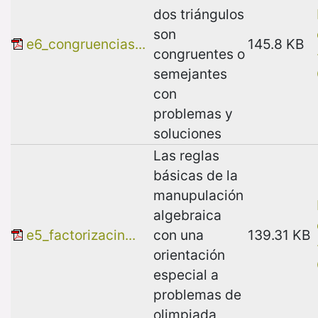
dos triángulos
son
e6_congruencias...
145.8 KB
congruentes o
semejantes
con
problemas y
soluciones
Las reglas
básicas de la
manupulación
algebraica
e5_factorizacin...
con una
139.31 KB
orientación
especial a
problemas de
olimpiada