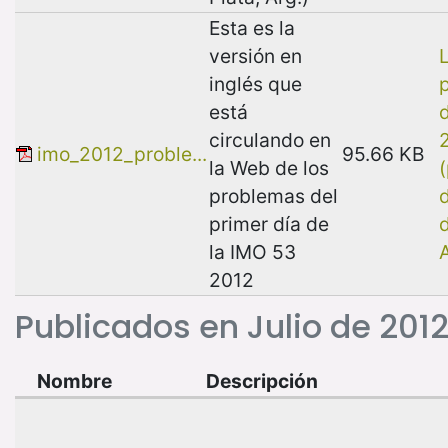
Esta es la
versión en
inglés que
está
circulando en
imo_2012_proble...
95.66 KB
la Web de los
problemas del
primer día de
d
la IMO 53
2012
Publicados en Julio de 201
Nombre
Descripción