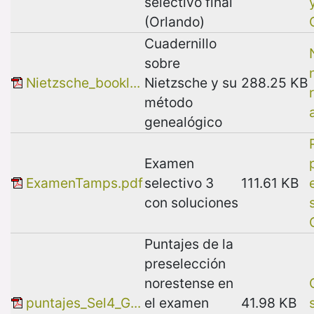
selectivo final
(Orlando)
Cuadernillo
sobre
Nietzsche_bookl...
Nietzsche y su
288.25 KB
método
genealógico
Examen
ExamenTamps.pdf
selectivo 3
111.61 KB
con soluciones
Puntajes de la
preselección
norestense en
puntajes_Sel4_G...
el examen
41.98 KB