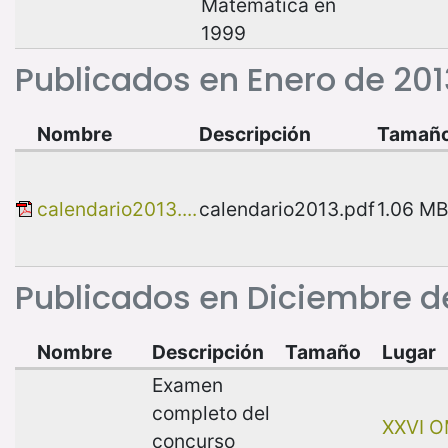
Matemática en
1999
Publicados en Enero de 201
Nombre
Descripción
Tamañ
calendario2013....
calendario2013.pdf
1.06 MB
Publicados en Diciembre d
Nombre
Descripción
Tamaño
Lugar
Examen
completo del
XXVI 
concurso