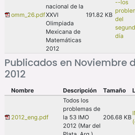
--los
nacional de la
proble
omm_26.pdf
XXVI
191.82 KB
del
Olimpiada
segun
Mexicana de
día
Matemáticas
2012
Publicados en Noviembre 
2012
Nombre
Descripción
Tamaño
Todos los
problemas de
2012_eng.pdf
la 53 IMO
206.68 KB
(
2012 (Mar del
Plata, Arg.)