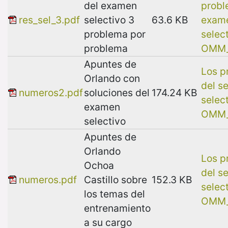
del examen
probl
res_sel_3.pdf
selectivo 3
63.6 KB
exam
problema por
selec
problema
OMM_
Apuntes de
Los p
Orlando con
del s
numeros2.pdf
soluciones del
174.24 KB
selec
examen
OMM_
selectivo
Apuntes de
Orlando
Los p
Ochoa
del s
numeros.pdf
Castillo sobre
152.3 KB
selec
los temas del
OMM_
entrenamiento
a su cargo