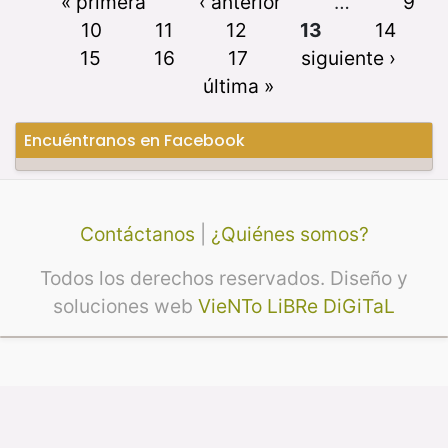
« primera
‹ anterior
…
9
10
11
12
13
14
15
16
17
siguiente ›
última »
Encuéntranos en Facebook
Contáctanos
|
¿Quiénes somos?
Todos los derechos reservados. Diseño y
soluciones web
VieNTo LiBRe DiGiTaL