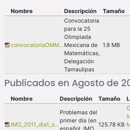
Nombre
Descripción
Tamaño
Convocatoria
para la 25
Olimpiada
convocatoriaOMM...
Mexicana de
1.8 MB
Matemáticas,
Delegación
Tamaulipas
Publicados en Agosto de 20
Nombre
Descripción
Tamaño
L
O
Problemas del
I
primer día (en
IMO_2011_dia1_s...
125.78 KB
M
español, IMO