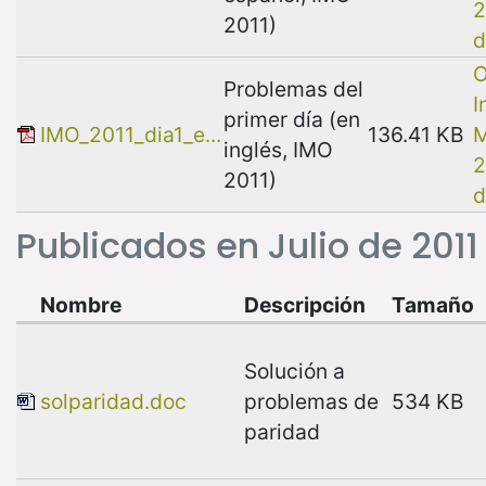
2
2011)
d
O
Problemas del
I
primer día (en
IMO_2011_dia1_e...
136.41 KB
M
inglés, IMO
2
2011)
d
Publicados en Julio de 2011
Nombre
Descripción
Tamaño
Solución a
solparidad.doc
problemas de
534 KB
paridad