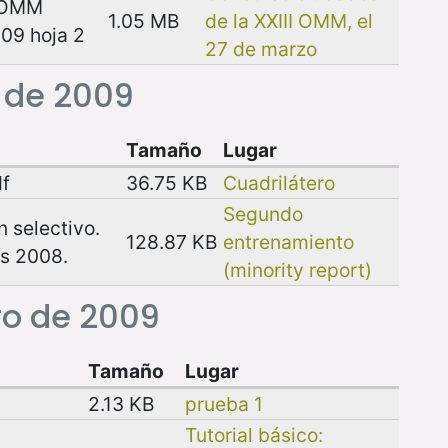
 OMM
1.05 MB
de la XXIII OMM, el
09 hoja 2
27 de marzo
 de 2009
Tamaño
Lugar
df
36.75 KB
Cuadrilátero
Segundo
 selectivo.
128.87 KB
entrenamiento
s 2008.
(minority report)
ro de 2009
Tamaño
Lugar
2.13 KB
prueba 1
Tutorial básico: