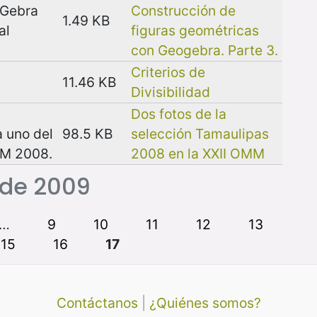
oGebra
Construcción de
1.49 KB
al
figuras geométricas
con Geogebra. Parte 3.
Criterios de
11.46 KB
Divisibilidad
Dos fotos de la
a uno del
98.5 KB
selección Tamaulipas
MM 2008.
2008 en la XXII OMM
 de 2009
…
9
10
11
12
13
15
16
17
Contáctanos
|
¿Quiénes somos?