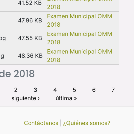
41.52 KB
2018
Examen Municipal OMM
47.96 KB
2018
Examen Municipal OMM
jpg
47.55 KB
2018
Examen Municipal OMM
pg
48.36 KB
2018
 de 2018
2
3
4
5
6
7
siguiente ›
última »
Contáctanos
|
¿Quiénes somos?