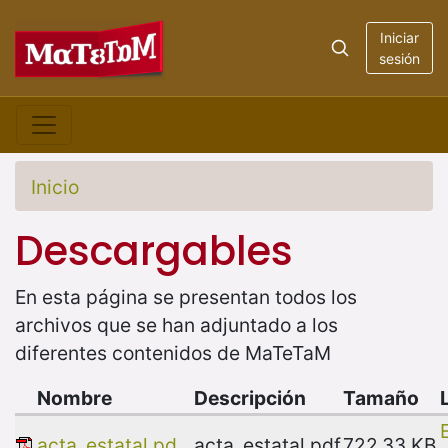
Iniciar
sesión
Inicio
Descargables
En esta página se presentan todos los
archivos que se han adjuntado a los
diferentes contenidos de MaTeTaM
Nombre
Descripción
Tamaño
acta_estatal.pd...
acta_estatal.pdf
722.33 KB