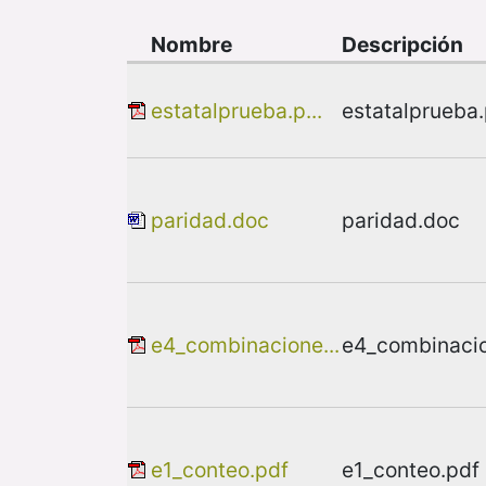
Nombre
Descripción
estatalprueba.p...
estatalprueba
paridad.doc
paridad.doc
e4_combinacione...
e4_combinacio
e1_conteo.pdf
e1_conteo.pdf