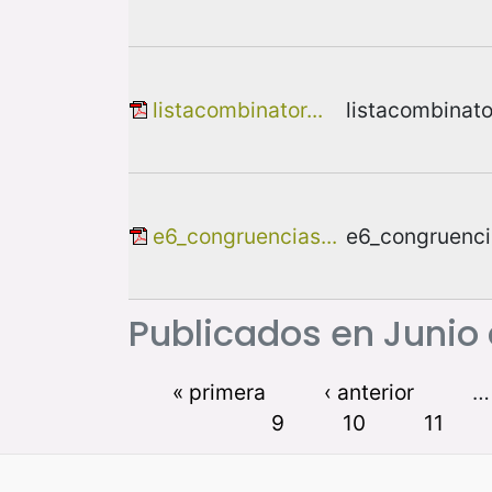
listacombinator...
listacombinato
e6_congruencias...
e6_congruenci
Publicados en Junio
« primera
‹ anterior
…
9
10
11