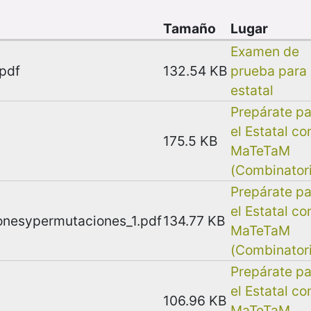
Tamaño
Lugar
Examen de
.pdf
132.54 KB
prueba para 
estatal
Prepárate pa
el Estatal co
175.5 KB
MaTeTaM
(Combinator
Prepárate pa
el Estatal co
nesypermutaciones_1.pdf
134.77 KB
MaTeTaM
(Combinator
Prepárate pa
el Estatal co
106.96 KB
MaTeTaM