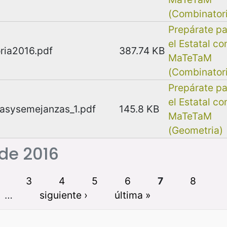
(Combinator
Prepárate pa
el Estatal co
ria2016.pdf
387.74 KB
MaTeTaM
(Combinator
Prepárate pa
el Estatal co
asysemejanzas_1.pdf
145.8 KB
MaTeTaM
(Geometria)
 de 2016
3
4
5
6
7
8
…
siguiente ›
última »