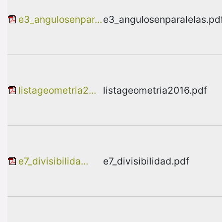
e3_angulosenpar...
e3_angulosenparalelas.pd
listageometria2...
listageometria2016.pdf
e7_divisibilida...
e7_divisibilidad.pdf