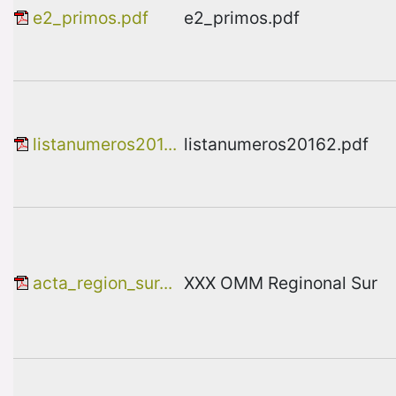
e2_primos.pdf
e2_primos.pdf
listanumeros201...
listanumeros20162.pdf
acta_region_sur...
XXX OMM Reginonal Sur