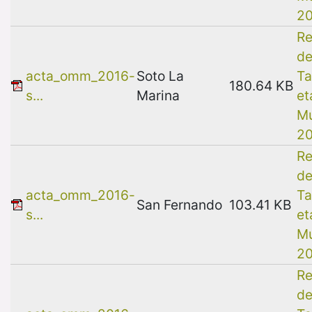
2
Re
de
acta_omm_2016-
Soto La
Ta
180.64 KB
s...
Marina
et
Mu
2
Re
de
acta_omm_2016-
Ta
San Fernando
103.41 KB
s...
et
Mu
2
Re
de