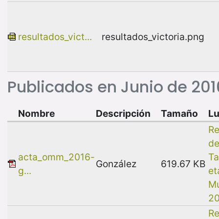
resultados_vict...
resultados_victoria.png
Publicados en Junio de 201
Nombre
Descripción
Tamaño
Lu
Re
de
acta_omm_2016-
Ta
González
619.67 KB
g...
et
Mu
2
Re