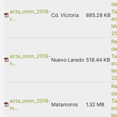
de
acta_omm_2016-
Ta
Cd. Victoria
885.28 KB
c...
et
Mu
2
Re
de
acta_omm_2016-
Ta
Nuevo Laredo
518.44 KB
n...
et
Mu
2
Re
de
acta_omm_2016-
Ta
Matamoros
1.32 MB
m...
et
Mu