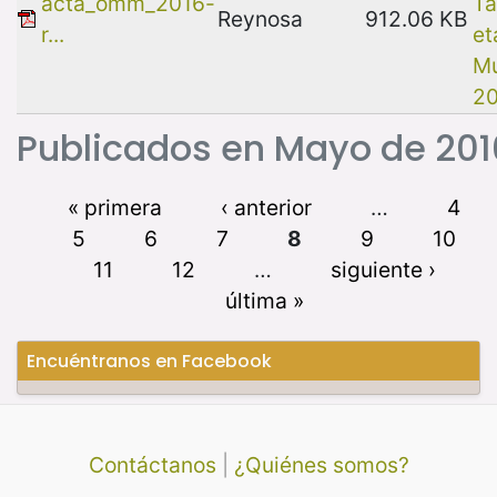
acta_omm_2016-
Ta
Reynosa
912.06 KB
r...
et
Mu
2
Publicados en Mayo de 201
« primera
‹ anterior
…
4
5
6
7
8
9
10
11
12
…
siguiente ›
última »
Encuéntranos en Facebook
Contáctanos
|
¿Quiénes somos?