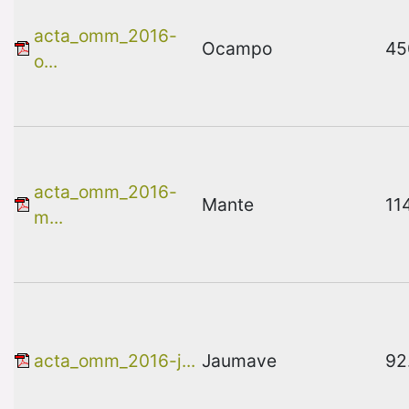
acta_omm_2016-
Ocampo
45
o...
acta_omm_2016-
Mante
11
m...
acta_omm_2016-j...
Jaumave
92