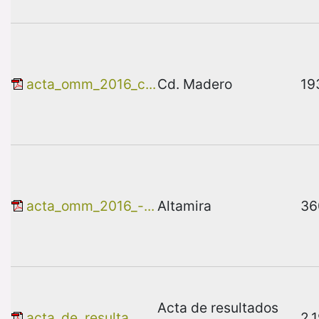
acta_omm_2016_c...
Cd. Madero
19
acta_omm_2016_-...
Altamira
36
Acta de resultados
acta_de_resulta...
2.