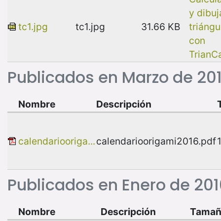
y dibuj
tc1.jpg
tc1.jpg
31.66 KB
triángu
con
TrianC
Publicados en Marzo de 20
Nombre
Descripción
calendariooriga...
calendarioorigami2016.pdf
Publicados en Enero de 201
Nombre
Descripción
Tama