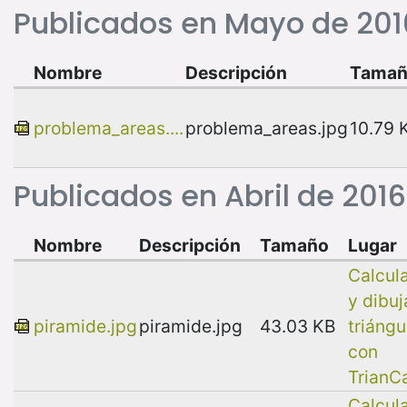
Publicados en Mayo de 201
Nombre
Descripción
Tama
problema_areas....
problema_areas.jpg
10.79 
Publicados en Abril de 2016
Nombre
Descripción
Tamaño
Lugar
Calcul
y dibuj
piramide.jpg
piramide.jpg
43.03 KB
triángu
con
TrianC
Calcul