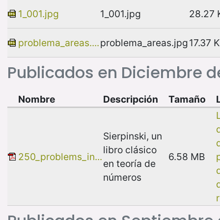
1_001.jpg
1_001.jpg
28.27 
problema_areas....
problema_areas.jpg
17.37 
Publicados en Diciembre d
Nombre
Descripción
Tamaño
Sierpinski, un
libro clásico
250_problems_in...
6.58 MB
en teoría de
números