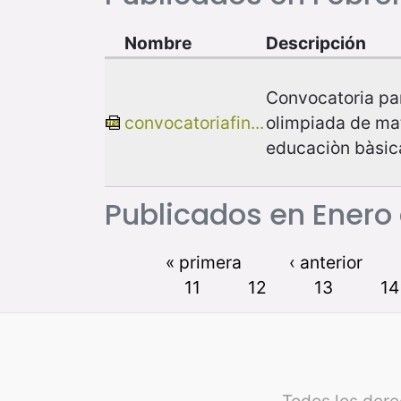
Nombre
Descripción
Convocatoria par
convocatoriafin...
olimpiada de ma
educaciòn bàsic
Publicados en Enero
« primera
‹ anterior
11
12
13
14
Todos los der