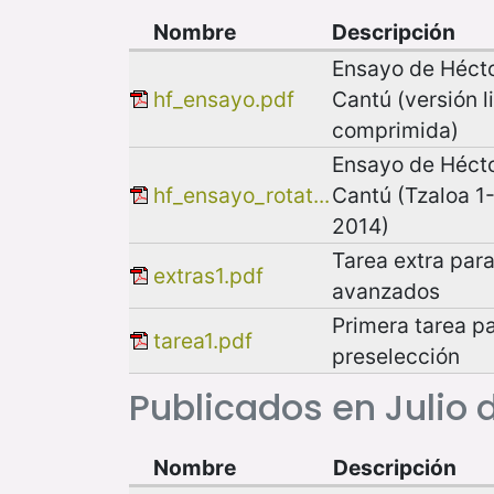
Nombre
Descripción
Ensayo de Hécto
hf_ensayo.pdf
Cantú (versión l
comprimida)
Ensayo de Hécto
hf_ensayo_rotat...
Cantú (Tzaloa 1-
2014)
Tarea extra para
extras1.pdf
avanzados
Primera tarea pa
tarea1.pdf
preselección
Publicados en Julio 
Nombre
Descripción