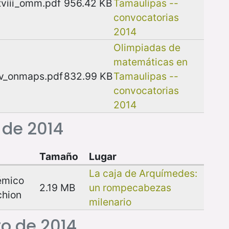
xviii_omm.pdf
956.42 KB
Tamaulipas --
convocatorias
2014
Olimpiadas de
matemáticas en
iv_onmaps.pdf
832.99 KB
Tamaulipas --
convocatorias
2014
 de 2014
Tamaño
Lugar
La caja de Arquímedes:
émico
2.19 MB
un rompecabezas
chion
milenario
ro de 2014