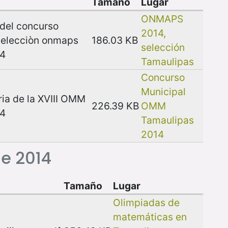
Tamaño
Lugar
ONMAPS
 del concurso
2014,
 selecciòn onmaps
186.03 KB
selección
14
Tamaulipas
Concurso
Municipal
ria de la XVIII OMM
226.39 KB
OMM
14
Tamaulipas
2014
de 2014
Tamaño
Lugar
Olimpiadas de
matemáticas en