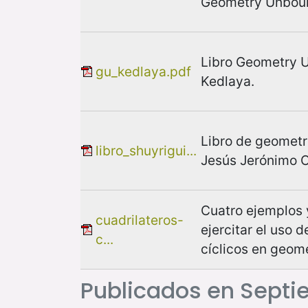
Geometry Unbou
Libro Geometry 
gu_kedlaya.pdf
Kedlaya.
Libro de geometr
libro_shuyrigui...
Jesús Jerónimo 
Cuatro ejemplos 
cuadrilateros-
ejercitar el uso d
c...
cíclicos en geom
Publicados en Septi