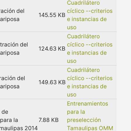
Cuadrilátero
ación del
cíclico --criterios
145.55 KB
ariposa
e instancias de
uso
Cuadrilátero
ración del
cíclico --criterios
124.63 KB
ariposa
e instancias de
uso
Cuadrilátero
ación del
cíclico --criterios
149.63 KB
ariposa
e instancias de
uso
Entrenamientos
 de
para la
para la
7.88 KB
preselección
amaulipas 2014
Tamaulipas OMM