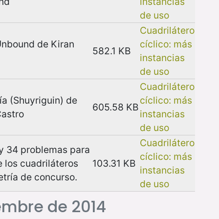
nd
instancias
de uso
Cuadrilátero
Unbound de Kiran
cíclico: más
582.1 KB
instancias
de uso
Cuadrilátero
ía (Shuyriguin) de
cíclico: más
605.58 KB
Castro
instancias
de uso
Cuadrilátero
y 34 problemas para
cíclico: más
e los cuadriláteros
103.31 KB
instancias
etría de concurso.
de uso
embre de 2014