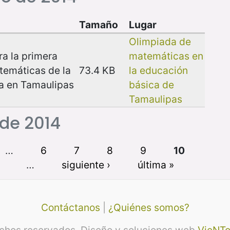
Tamaño
Lugar
Olimpiada de
a la primera
matemáticas en
temáticas de la
73.4 KB
la educación
a en Tamaulipas
básica de
Tamaulipas
 de 2014
…
6
7
8
9
10
…
siguiente ›
última »
Contáctanos
|
¿Quiénes somos?
echos reservados. Diseño y soluciones web
VieNTo