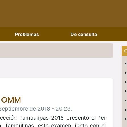
Problemas
De consulta
C
II OMM
Septiembre de 2018 - 20:23.
lección Tamaulipas 2018 presentó el 1er
a, Tamaulipas, este examen, junto con el