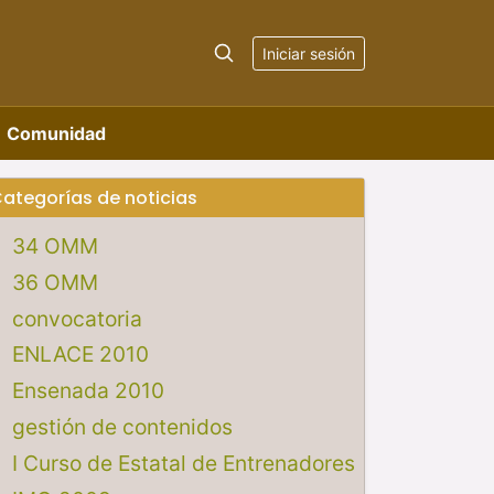
Iniciar sesión
Comunidad
ategorías de noticias
34 OMM
36 OMM
convocatoria
ENLACE 2010
Ensenada 2010
gestión de contenidos
I Curso de Estatal de Entrenadores