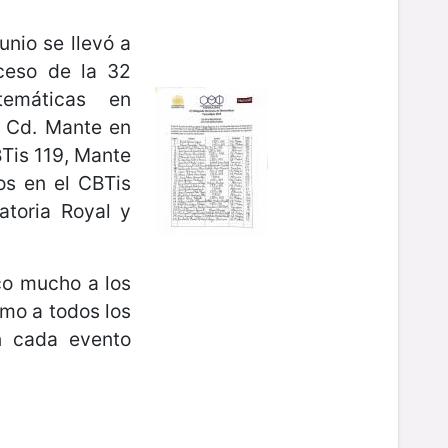
unio se llevó a
ceso de la 32
emáticas en
: Cd. Mante en
BTis 119, Mante
os en el CBTis
atoria Royal y
co mucho a los
omo a todos los
n cada evento