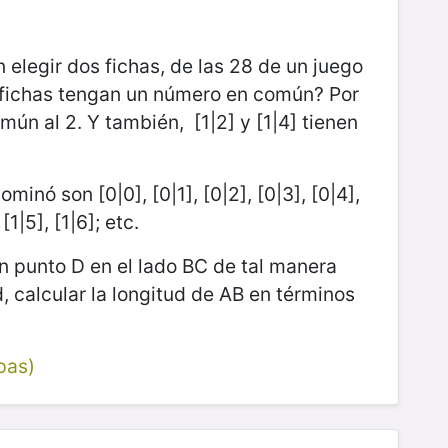
elegir dos fichas, de las 28 de un juego
 fichas tengan un número en común? Por
mún al 2. Y también, [1|2] y [1|4] tienen
minó son [0|0], [0|1], [0|2], [0|3], [0|4],
 [1|5], [1|6]; etc.
un punto D en el lado BC de tal manera
calcular la longitud de AB en términos
pas)