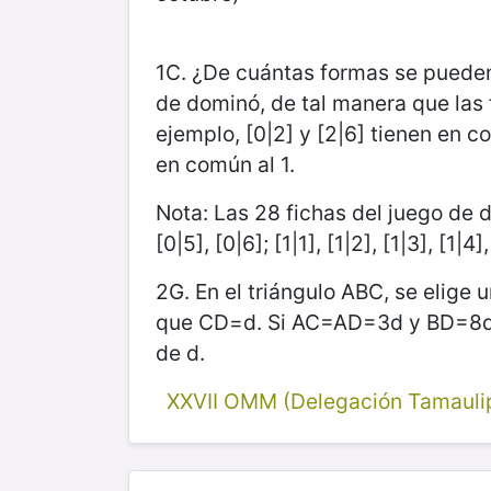
1C. ¿De cuántas formas se pueden 
de dominó, de tal manera que las
ejemplo, [0|2] y [2|6] tienen en co
en común al 1.
Nota: Las 28 fichas del juego de do
[0|5], [0|6]; [1|1], [1|2], [1|3], [1|4],
2G. En el triángulo ABC, se elige 
que CD=d. Si AC=AD=3d y BD=8d, 
de d.
XXVII OMM (Delegación Tamauli