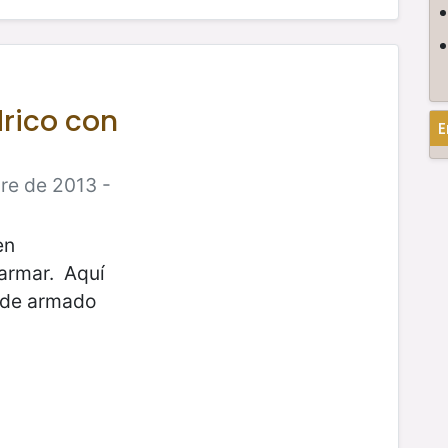
rico con
E
re de 2013 -
en
 armar. Aquí
s de armado