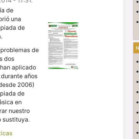
014 - 17:31.
ía de
brió una
mpiada de
.
N
s problemas de
s dos
han aplicado
 durante años
 desde 2006)
mpiada de
ásica en
rar nuestro
 sustituya.
icas