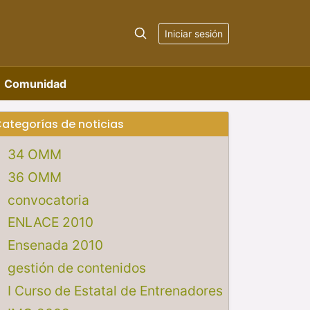
Iniciar sesión
Comunidad
ategorías de noticias
34 OMM
36 OMM
convocatoria
ENLACE 2010
Ensenada 2010
gestión de contenidos
I Curso de Estatal de Entrenadores