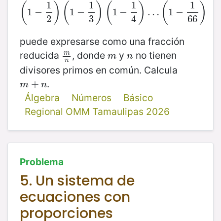
1
1
1
1
(
)
(
)
(
)
(
)
1
−
(
1
−
1
2
1
)
−
(
1
−
1
3
)
(
1
1
−
−
1
4
)
…
(
1
…
−
1
66
1
)
−
2
3
4
66
puede expresarse como una fracción
reducida
, donde
y
no tienen
m
m
n
m
n
m
n
n
divisores primos en común. Calcula
.
m
+
+
n
m
n
Álgebra
Números
Básico
Regional OMM Tamaulipas 2026
Problema
5. Un sistema de
ecuaciones con
proporciones