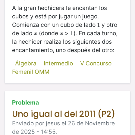
A la gran hechicera le encantan los
cubos y está por jugar un juego.
Comienza con un cubo de lado
y otro
1
1
de lado
(donde
>
). En cada turno,
x
x
1
1
x
x
la hechicer realiza los siguientes dos
encantamiento, uno después del otro:
Álgebra
Intermedio
V Concurso
Femenil OMM
Problema
Uno igual al del 2011 (P2)
Enviado por jesus el 26 de Noviembre
de 2025 - 14:55.