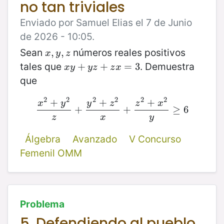
no tan triviales
Enviado por Samuel Elias el 7 de Junio
de 2026 - 10:05.
Sean
números reales positivos
x
,
,
y
,
z
,
x
y
z
tales que
. Demuestra
x
y
+
+
y
z
+
z
+
x
=
3
=
3
x
y
y
z
z
x
que
2
2
2
2
2
2
+
+
+
x
y
y
z
z
x
x
2
+
y
2
+
z
+
y
2
+
z
2
x
+
+
z
2
+
x
2
y
≥
6
≥
6
z
x
y
Álgebra
Avanzado
V Concurso
Femenil OMM
Problema
5. Defendiendo al pueblo