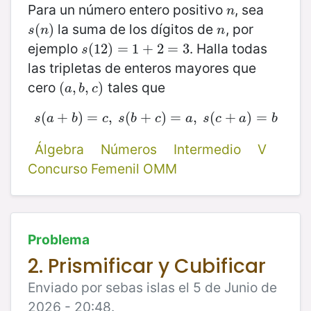
Para un número entero positivo
, sea
n
n
la suma de los dígitos de
, por
s
(
(
n
)
)
n
s
n
n
ejemplo
. Halla todas
s
(
(
12
12
)
)
=
=
1
+
1
2
+
=
3
2
=
3
s
las tripletas de enteros mayores que
cero
tales que
(
(
a
,
,
b
,
,
c
)
)
a
b
c
(
+
s
(
a
)
+
=
b
)
=
,
c
,
(
s
(
b
+
+
c
)
)
=
=
a
,
s
,
(
c
(
+
a
+
)
=
b
)
=
s
a
b
c
s
b
c
a
s
c
a
b
Álgebra
Números
Intermedio
V
Concurso Femenil OMM
Problema
2. Prismificar y Cubificar
Enviado por sebas islas el 5 de Junio de
2026 - 20:48.