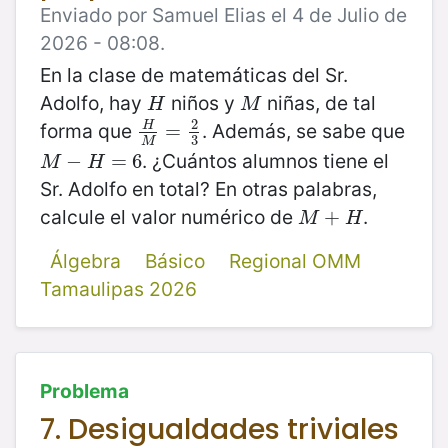
Enviado por Samuel Elias el 4 de Julio de
2026 - 08:08.
En la clase de matemáticas del Sr.
Adolfo, hay
niños y
niñas, de tal
H
M
H
M
2
forma que
. Además, se sabe que
H
H
M
=
=
2
3
3
M
. ¿Cuántos alumnos tiene el
M
−
−
H
=
6
=
6
M
H
Sr. Adolfo en total? En otras palabras,
calcule el valor numérico de
.
M
+
+
H
M
H
Álgebra
Básico
Regional OMM
Tamaulipas 2026
Problema
7. Desigualdades triviales