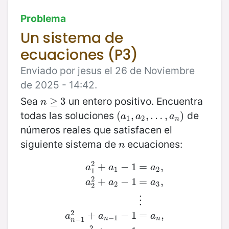
Problema
Un sistema de
ecuaciones (P3)
Enviado por jesus el 26 de Noviembre
de 2025 - 14:42.
Sea
un entero positivo. Encuentra
n
≥
≥
3
3
n
todas las soluciones
de
(
(
a
1
,
,
a
2
,
,
…
…
,
a
n
,
)
)
a
a
a
1
2
n
números reales que satisfacen el
siguiente sistema de
ecuaciones:
n
n
2
+
−
1
=
,
a
a
a
1
2
1
2
+
−
1
=
,
a
a
a
2
3
2
a
1
2
+
a
1
−
1
=
a
2
,
a
2
2
+
a
2
−
1
=
a
3
,
⋮
a
n
−
⋮
2
+
−
1
=
,
a
a
a
−
1
n
n
−
1
n
2