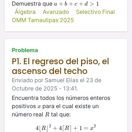
Demuestra que
a
+
+
b
+
c
+
+
d
+
>
1
>
1
a
b
c
d
Álgebra
Avanzado
Selectivo Final
OMM Tamaulipas 2025
Problema
P1. El regreso del piso, el
ascenso del techo
Enviado por Samuel Elias el 23 de
Octubre de 2025 - 13:41.
Encuentra todos los números enteros
positivos
para el cual existe un
x
x
número real
tal que:
R
R
2
2
4
⌊
4
⌋
⌊
R
⌋
+
2
+
4
4
⌈
⌈
R
⌉
⌉
+
+
1
=
1
x
=
2
R
R
x