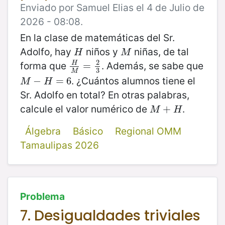
Enviado por Samuel Elias el 4 de Julio de
2026 - 08:08.
En la clase de matemáticas del Sr.
Adolfo, hay
niños y
niñas, de tal
H
M
H
M
2
forma que
. Además, se sabe que
H
H
M
=
=
2
3
3
M
. ¿Cuántos alumnos tiene el
M
−
−
H
=
6
=
6
M
H
Sr. Adolfo en total? En otras palabras,
calcule el valor numérico de
.
M
+
+
H
M
H
Álgebra
Básico
Regional OMM
Tamaulipas 2026
Problema
7. Desigualdades triviales