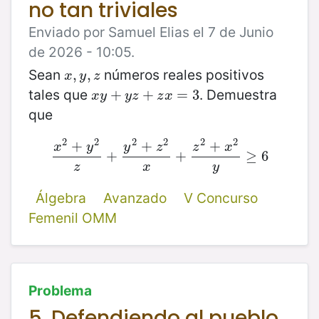
no tan triviales
Enviado por Samuel Elias el 7 de Junio
de 2026 - 10:05.
Sean
números reales positivos
x
,
,
y
,
z
,
x
y
z
tales que
. Demuestra
x
y
+
+
y
z
+
z
+
x
=
3
=
3
x
y
y
z
z
x
que
2
2
2
2
2
2
+
+
+
x
y
y
z
z
x
x
2
+
y
2
+
z
+
y
2
+
z
2
x
+
+
z
2
+
x
2
y
≥
6
≥
6
z
x
y
Álgebra
Avanzado
V Concurso
Femenil OMM
Problema
5. Defendiendo al pueblo