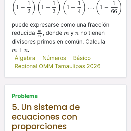
1
1
1
1
(
)
(
)
(
)
(
)
1
−
(
1
−
1
2
1
)
−
(
1
−
1
3
)
(
1
1
−
−
1
4
)
…
(
1
…
−
1
66
1
)
−
2
3
4
66
puede expresarse como una fracción
reducida
, donde
y
no tienen
m
m
n
m
n
m
n
n
divisores primos en común. Calcula
.
m
+
+
n
m
n
Álgebra
Números
Básico
Regional OMM Tamaulipas 2026
Problema
5. Un sistema de
ecuaciones con
proporciones