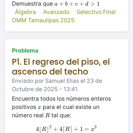
Demuestra que
a
+
+
b
+
c
+
+
d
+
>
1
>
1
a
b
c
d
Álgebra
Avanzado
Selectivo Final
OMM Tamaulipas 2025
Problema
P1. El regreso del piso, el
ascenso del techo
Enviado por Samuel Elias el 23 de
Octubre de 2025 - 13:41.
Encuentra todos los números enteros
positivos
para el cual existe un
x
x
número real
tal que:
R
R
2
2
4
⌊
4
⌋
⌊
R
⌋
+
2
+
4
4
⌈
⌈
R
⌉
⌉
+
+
1
=
1
x
=
2
R
R
x