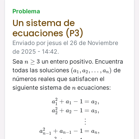
Problema
Un sistema de
ecuaciones (P3)
Enviado por jesus el 26 de Noviembre
de 2025 - 14:42.
Sea
un entero positivo. Encuentra
n
≥
≥
3
3
n
todas las soluciones
de
(
(
a
1
,
,
a
2
,
,
…
…
,
a
n
,
)
)
a
a
a
1
2
n
números reales que satisfacen el
siguiente sistema de
ecuaciones:
n
n
2
+
−
1
=
,
a
a
a
1
2
1
2
+
−
1
=
,
a
a
a
2
3
2
a
1
2
+
a
1
−
1
=
a
2
,
a
2
2
+
a
2
−
1
=
a
3
,
⋮
a
n
−
⋮
2
+
−
1
=
,
a
a
a
−
1
n
n
−
1
n
2