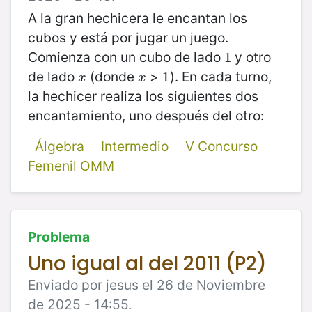
A la gran hechicera le encantan los
cubos y está por jugar un juego.
Comienza con un cubo de lado
y otro
1
1
de lado
(donde
>
). En cada turno,
x
x
1
1
x
x
la hechicer realiza los siguientes dos
encantamiento, uno después del otro:
Álgebra
Intermedio
V Concurso
Femenil OMM
Problema
Uno igual al del 2011 (P2)
Enviado por jesus el 26 de Noviembre
de 2025 - 14:55.