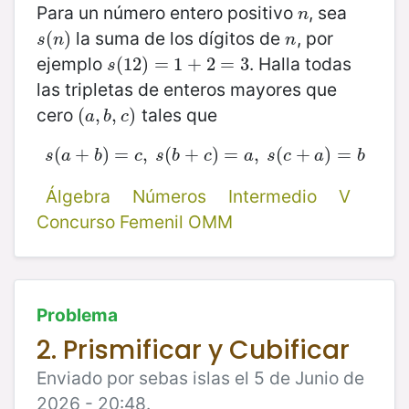
Para un número entero positivo
, sea
n
n
la suma de los dígitos de
, por
s
(
(
n
)
)
n
s
n
n
ejemplo
. Halla todas
s
(
(
12
12
)
)
=
=
1
+
1
2
+
=
3
2
=
3
s
las tripletas de enteros mayores que
cero
tales que
(
(
a
,
,
b
,
,
c
)
)
a
b
c
(
+
s
(
a
)
+
=
b
)
=
,
c
,
(
s
(
b
+
+
c
)
)
=
=
a
,
s
,
(
c
(
+
a
+
)
=
b
)
=
s
a
b
c
s
b
c
a
s
c
a
b
Álgebra
Números
Intermedio
V
Concurso Femenil OMM
Problema
2. Prismificar y Cubificar
Enviado por sebas islas el 5 de Junio de
2026 - 20:48.