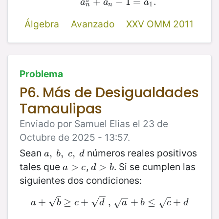
+
−
1
=
.
a
a
a
1
n
n
Álgebra
Avanzado
XXV OMM 2011
Problema
P6. Más de Desigualdades
Tamaulipas
Enviado por Samuel Elias el 23 de
Octubre de 2025 - 13:57.
Sean
números reales positivos
a
,
,
b
,
,
c
,
,
d
a
b
c
d
tales que
,
. Si se cumplen las
a
>
>
c
d
>
>
b
a
c
d
b
siguientes dos condiciones:
−
−
−
−
√
√
+
≥
a
+
b
+
≥
c
+
d
,
,
a
+
b
+
≤
c
+
≤
d
+
√
√
a
b
c
d
a
b
c
d