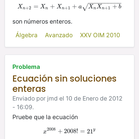
−
−
−
−
−
−
−
−
−
−
X
=
n
+
2
=
X
+
n
+
X
n
+
1
+
+
a
X
n
X
n
+
1
+
b
+
√
X
X
X
a
X
X
b
+
2
+
1
+
1
n
n
n
n
n
son números enteros.
Álgebra
Avanzado
XXV OIM 2010
Problema
Ecuación sin soluciones
enteras
Enviado por jmd el 10 de Enero de 2012
- 16:09.
Pruebe que la ecuación
2008
y
x
2008
+
+
2008
2008
!
!
=
=
21
21
y
x