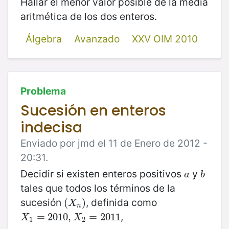
Hallar el menor valor posible de la media
aritmética de los dos enteros.
Álgebra
Avanzado
XXV OIM 2010
Problema
Sucesión en enteros
indecisa
Enviado por jmd el 11 de Enero de 2012 -
20:31.
Decidir si existen enteros positivos
y
a
b
a
b
tales que todos los términos de la
sucesión
, definida como
(
(
X
n
)
)
X
n
,
X
1
=
=
2010
2010
,
X
,
2
=
2011
=
2011
X
X
1
2