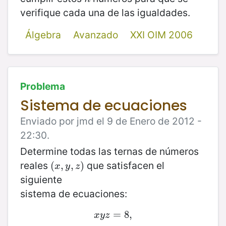
verifique cada una de las igualdades.
Álgebra
Avanzado
XXI OIM 2006
Problema
Sistema de ecuaciones
Enviado por jmd el 9 de Enero de 2012 -
22:30.
Determine todas las ternas de números
reales
que satisfacen el
(
(
x
,
,
y
,
z
,
)
)
x
y
z
siguiente
sistema de ecuaciones:
x
y
z
=
=
8
8
,
,
x
y
z