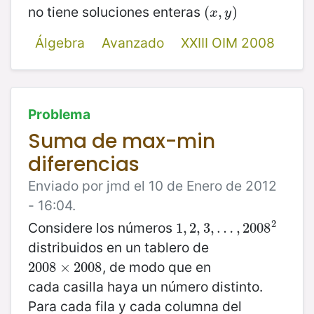
no tiene soluciones enteras
(
(
x
,
,
y
)
)
x
y
Álgebra
Avanzado
XXIII OIM 2008
Problema
Suma de max-min
diferencias
Enviado por jmd el 10 de Enero de 2012
- 16:04.
2
Considere los números
1
1
,
,
2
2
,
3
,
3
,
…
,
…
,
2008
,
2008
2
distribuidos en un tablero de
, de modo que en
2008
2008
×
×
2008
2008
cada casilla haya un número distinto.
Para cada fila y cada columna del