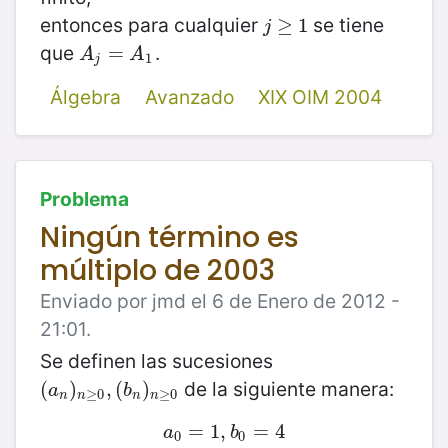
entonces para cualquier
se tiene
j
≥
≥
1
1
j
que
.
A
j
=
=
A
1
A
A
1
j
Álgebra
Avanzado
XIX OIM 2004
Problema
Ningún término es
múltiplo de 2003
Enviado por jmd el 6 de Enero de 2012 -
21:01.
Se definen las sucesiones
de la siguiente manera:
(
(
a
n
)
)
n
≥
0
,
,
(
(
b
n
)
)
n
≥
0
a
b
≥
0
≥
0
n
n
n
n
a
0
=
=
1
1
,
,
b
0
=
=
4
4
a
b
0
0