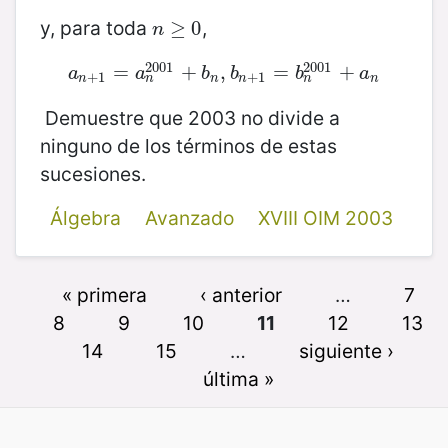
y, para toda
,
n
≥
≥
0
0
n
2001
2001
a
n
+
1
=
=
a
n
2001
+
+
b
n
,
,
b
n
+
1
=
=
b
n
2001
+
+
a
n
a
a
b
b
b
a
+
1
+
1
n
n
n
n
n
n
Demuestre que 2003 no divide a
ninguno de los términos de estas
sucesiones.
Álgebra
Avanzado
XVIII OIM 2003
« primera
‹ anterior
…
7
8
9
10
11
12
13
14
15
…
siguiente ›
última »