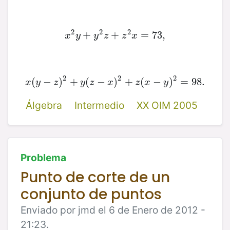
2
2
2
x
2
+
y
+
y
2
z
+
+
z
2
x
=
=
73
73
,
,
x
y
y
z
z
x
2
2
2
(
−
x
(
y
−
)
z
+
)
2
+
(
y
(
z
−
−
x
)
)
2
+
+
z
(
x
(
−
y
−
)
2
=
)
98.
=
98.
x
y
z
y
z
x
z
x
y
Álgebra
Intermedio
XX OIM 2005
Problema
Punto de corte de un
conjunto de puntos
Enviado por jmd el 6 de Enero de 2012 -
21:23.