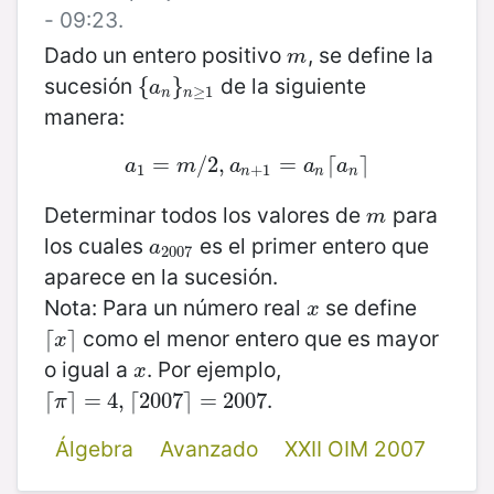
- 09:23.
Dado un entero positivo
, se define la
m
m
sucesión
de la siguiente
{
{
a
n
}
}
n
≥
1
a
≥
1
n
n
manera:
a
=
1
=
m
/
/
2
2
,
,
a
n
+
1
=
=
a
n
⌈
a
⌈
n
⌉
⌉
a
m
a
a
a
1
+
1
n
n
n
Determinar todos los valores de
para
m
m
los cuales
es el primer entero que
a
2007
a
2007
aparece en la sucesión.
Nota: Para un número real
se define
x
x
como el menor entero que es mayor
⌈
⌈
x
⌉
⌉
x
o igual a
. Por ejemplo,
x
x
.
⌈
⌈
π
⌉
⌉
=
=
4
,
⌈
4
2007
,
⌈
2007
⌉
=
⌉
2007
=
2007
π
Álgebra
Avanzado
XXII OIM 2007