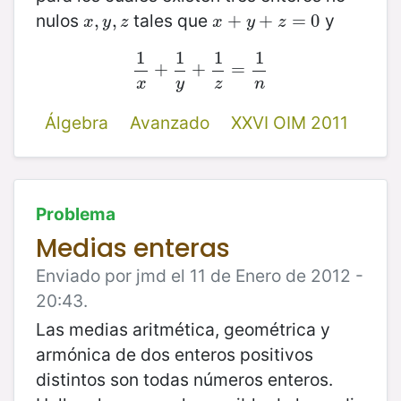
nulos
tales que
y
x
,
,
y
,
z
,
x
+
+
y
+
z
+
=
0
=
0
x
y
z
x
y
z
1
1
1
1
1
+
x
+
1
y
+
+
1
z
=
=
1
n
x
y
z
n
Álgebra
Avanzado
XXVI OIM 2011
Problema
Medias enteras
Enviado por jmd el 11 de Enero de 2012 -
20:43.
Las medias aritmética, geométrica y
armónica de dos enteros positivos
distintos son todas números enteros.