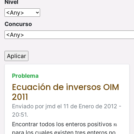
Nivel
Concurso
Problema
Ecuación de inversos OIM
2011
Enviado por jmd el 11 de Enero de 2012 -
20:51.
Encontrar todos los enteros positivos
n
n
para los cuales existen tres enteros no