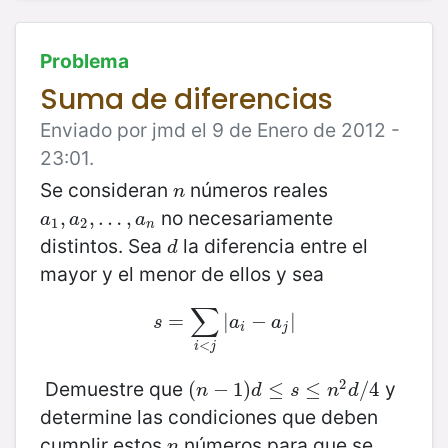
Problema
Suma de diferencias
Enviado por jmd el 9 de Enero de 2012 -
23:01.
Se consideran
números reales
n
n
no necesariamente
a
1
,
,
a
2
,
,
…
…
,
a
n
,
a
a
a
1
2
n
distintos. Sea
la diferencia entre el
d
d
mayor y el menor de ellos y sea
∑
s
=
=
∑
i
<
j
|
|
a
i
−
−
a
j
|
|
s
a
a
i
j
<
i
j
2
Demuestre que
y
(
(
n
−
−
1
)
1
d
)
≤
s
≤
≤
n
2
≤
d
/
4
/
4
n
d
s
n
d
determine las condiciones que deben
cumplir estos
números para que se
n
n