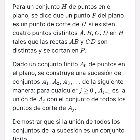
Para un conjunto
de puntos en el
H
H
plano, se dice que un punto
del plano
P
P
es un punto de corte de
si existen
H
H
cuatro puntos distintos
en
A
,
,
B
,
C
,
,
D
,
H
A
B
C
D
H
tales que las rectas
y
son
A
B
C
D
A
B
C
D
distintas y se cortan en
.
P
P
Dado un conjunto finito
de puntos en
A
0
A
0
el plano, se construye una sucesión de
conjuntos
de la siguiente
A
1
,
,
A
2
,
A
,
3
,
…
,
…
A
A
A
1
2
3
manera: para cualquier
,
es la
j
≥
≥
0
0
A
j
+
1
j
A
+
1
j
unión de
con el conjunto de todos los
A
j
A
j
puntos de corte de
.
A
j
A
j
Demostrar que si la unión de todos los
conjuntos de la sucesión es un conjunto
finito,