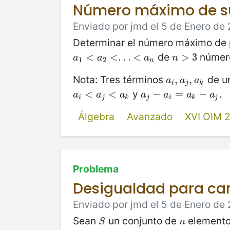
Número máximo de su
Enviado por jmd el 5 de Enero de 
Determinar el número máximo de p
de
número
a
1
<
<
a
2
<
.
<
.
.
<
.
a
.
n
.
<
n
>
>
3
3
a
a
a
n
1
2
n
Nota: Tres términos
de un
a
i
,
,
a
j
,
a
,
k
a
a
a
i
j
k
y
.
a
i
<
<
a
j
<
a
<
k
a
j
−
−
a
i
=
a
=
k
−
a
j
−
a
a
a
a
a
a
a
i
j
k
j
i
k
j
Álgebra
Avanzado
XVI OIM 
Problema
Desigualdad para ca
Enviado por jmd el 5 de Enero de 
Sean
un conjunto de
element
S
n
S
n