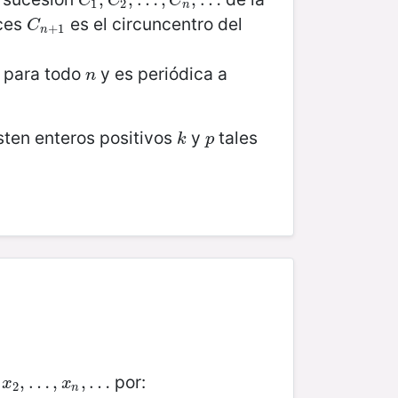
C
1
,
,
C
2
,
,
…
…
,
C
n
,
,
…
,
…
C
C
C
1
2
n
nces
es el circuncentro del
C
n
+
1
C
+
1
n
 para todo
y es periódica a
n
n
isten enteros positivos
y
tales
k
p
k
p
por:
x
2
,
…
,
…
,
x
n
,
,
…
,
…
x
x
2
n