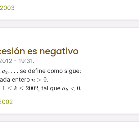
 2003
cesión es negativo
2012 - 19:31.
se define como sigue:
,
a
2
,
,
…
…
a
2
ada entero
.
n
>
>
0
0
n
,
, tal que
.
1
1
≤
≤
k
≤
2002
≤
2002
a
k
<
<
0
0
k
a
k
 2002