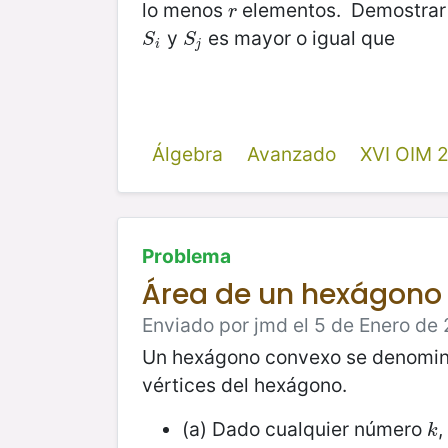
lo menos
elementos. Demostrar
r
r
y
es mayor o igual que
S
i
S
j
S
S
i
j
Álgebra
Avanzado
XVI OIM 
Problema
Área de un hexágono
Enviado por jmd el 5 de Enero de 
Un hexágono convexo se denomina 
vértices del hexágono.
(a) Dado cualquier número
,
k
k