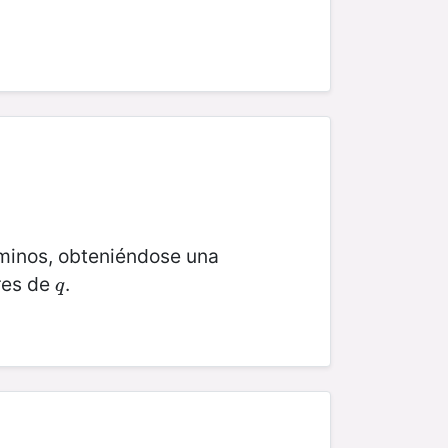
minos, obteniéndose una
ores de
.
q
q