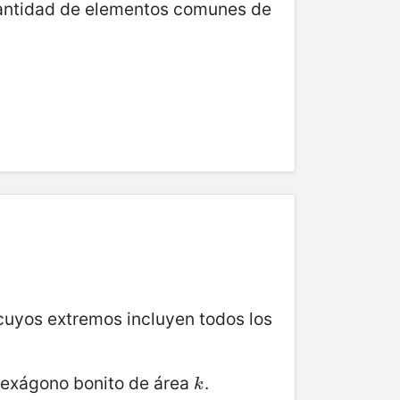
cantidad de elementos comunes de
cuyos extremos incluyen todos los
 hexágono bonito de área
.
k
k