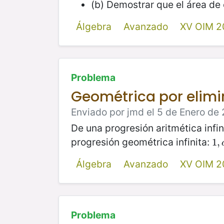
(b) Demostrar que el área de
Álgebra
Avanzado
XV OIM 2
Problema
Geométrica por elim
Enviado por jmd el 5 de Enero de 
De una progresión aritmética infi
progresión geométrica infinita:
1
1
,
,
a
Álgebra
Avanzado
XV OIM 2
Problema