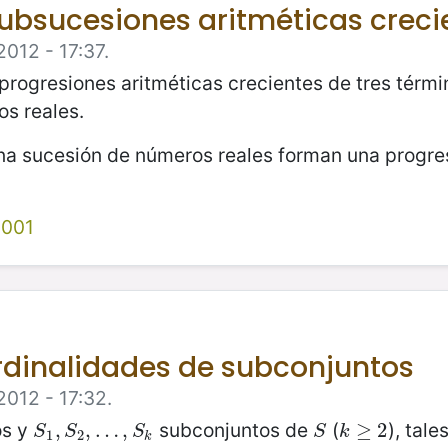
bsucesiones aritméticas creci
2012 - 17:37.
rogresiones aritméticas crecientes de tres térm
s reales.
a sucesión de números reales forman una progresi
2001
rdinalidades de subconjuntos
2012 - 17:32.
os y
subconjuntos de
(
), tal
S
1
,
,
S
2
,
,
…
…
,
S
k
,
S
k
≥
≥
2
2
S
S
S
S
k
1
2
k