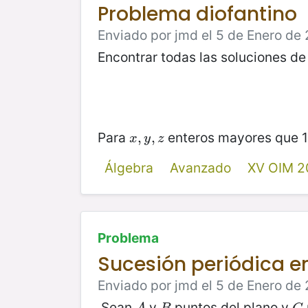
Problema diofantino
Enviado por jmd el 5 de Enero de 
Encontrar todas las soluciones de
Para
enteros mayores que 1
x
,
,
y
,
z
,
x
y
z
Álgebra
Avanzado
XV OIM 2
Problema
Sucesión periódica e
Enviado por jmd el 5 de Enero de 
Sean
y
puntos del plano y