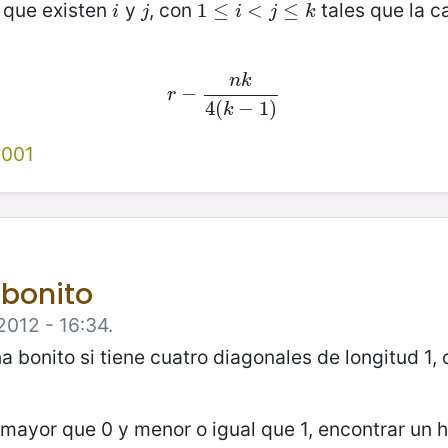
 que existen
y
, con
tales que la 
i
j
1
1
≤
≤
i
<
j
≤
<
k
≤
i
j
i
j
k
n
k
r
−
−
n
k
4
(
k
−
1
)
r
4
(
−
1
)
k
2001
 bonito
2012 - 16:34.
bonito si tiene cuatro diagonales de longitud 1, 
 mayor que 0 y menor o igual que 1, encontrar un