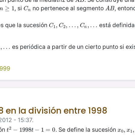
A
B
A
B
, si
no pertenece al segmento
, ento
n
≥
≥
1
1
C
n
A
B
n
C
A
B
n
es que la sucesión
está definida
C
1
,
,
C
2
,
,
…
…
,
C
n
,
,
…
,
…
C
C
C
1
2
n
es periódica a partir de un cierto punto si ex
,
…
1999
 en la división entre 1998
2012 - 15:37.
2
ión
. Se define la sucesión
t
2
−
−
1998
1998
t
−
−
1
=
1
0
=
0
x
0
,
,
x
1
,
,
t
t
x
x
0
1