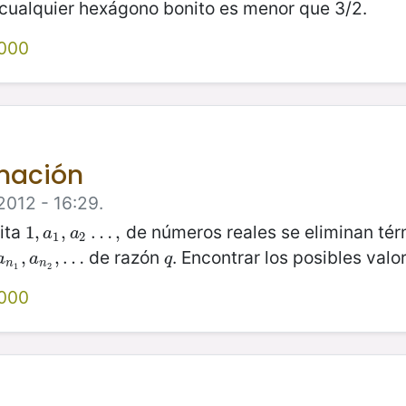
 cualquier hexágono bonito es menor que 3/2.
000
inación
2012 - 16:29.
nita
de números reales se eliminan tér
1
1
,
,
a
1
,
a
,
2
…
…
,
,
a
a
1
2
de razón
. Encontrar los posibles val
n
1
,
,
a
n
2
,
,
…
…
q
a
a
q
n
n
1
2
000