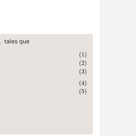
tales que
,
(1)
2
x
2002
.
(2)
(3)
(4)
(5)