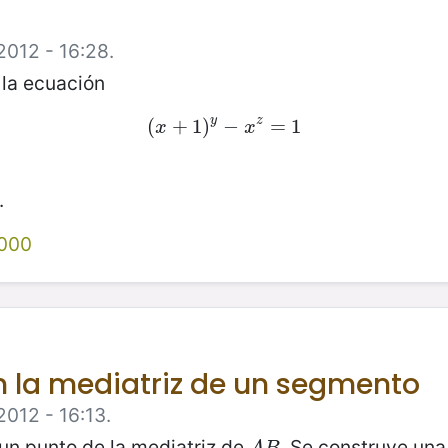
2012 - 16:28.
 la ecuación
y
z
(
(
+
x
+
1
1
)
)
y
−
−
x
z
=
=
1
1
x
x
.
000
n la mediatriz de un segmento
2012 - 16:13.
un punto de la mediatriz de
. Se construye un