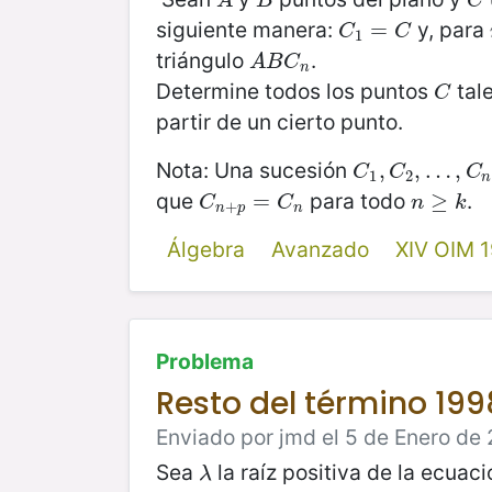
A
B
C
A
B
C
siguiente manera:
y, para
C
1
=
=
C
C
C
1
triángulo
.
A
B
C
n
A
B
C
n
Determine todos los puntos
tal
C
C
partir de un cierto punto.
Nota: Una sucesión
C
1
,
,
C
2
,
,
…
…
,
C
n
,
,
…
C
C
C
1
2
n
que
para todo
.
C
n
+
p
=
=
C
n
n
≥
≥
k
C
C
n
k
+
n
p
n
Álgebra
Avanzado
XIV OIM 
Problema
Resto del término 1998
Enviado por jmd el 5 de Enero de 
Sea
la raíz positiva de la ecuac
λ
λ