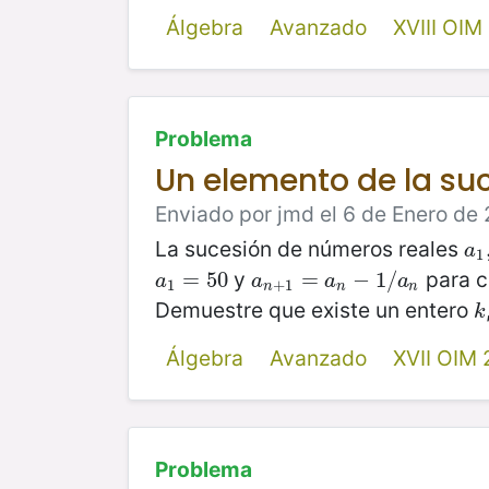
Álgebra
Avanzado
XVIII OIM
Problema
Un elemento de la su
Enviado por jmd el 6 de Enero de 
La sucesión de números reales
a
1
,
a
1
y
para c
a
1
=
=
50
50
a
n
+
1
=
=
a
n
−
1
−
/
a
1
n
/
a
a
a
a
1
+
1
n
n
n
Demuestre que existe un entero
k
k
Álgebra
Avanzado
XVII OIM
Problema