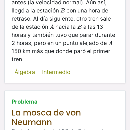
antes (la velocidad normal). Aún así,
llegó a la estación
con una hora de
B
B
retraso. Al día siguiente, otro tren sale
de la estación
hacia la
a las 13
A
B
A
B
horas y también tuvo que parar durante
2 horas, pero en un punto alejado de
A
A
150 km más que donde paró el primer
tren.
Álgebra
Intermedio
Problema
La mosca de von
Neumann