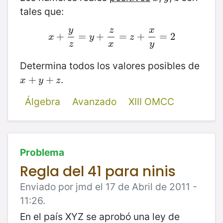
tales que:
y
z
x
+
x
+
=
y
z
=
y
+
+
z
x
=
=
z
+
x
+
y
=
2
=
2
x
y
z
z
x
y
Determina todos los valores posibles de
.
x
+
+
y
+
z
+
x
y
z
Álgebra
Avanzado
XIII OMCC
Problema
Regla del 41 para ninis
Enviado por jmd el 17 de Abril de 2011 -
11:26.
En el país XYZ se aprobó una ley de