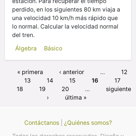
estación. Para recuperar el tiempo
perdido, en los siguientes 80 km viaja a
una velocidad 10 km/h más rápido que
lo normal. Calcular la velocidad normal
del tren.
Álgebra
Básico
« primera
‹ anterior
…
12
13
14
15
16
17
18
19
20
…
siguiente
›
última »
Contáctanos
|
¿Quiénes somos?
Todos los derechos reservados. Diseño y