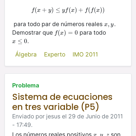
(
f
+
(
x
+
)
y
≤
)
≤
y
f
(
(
x
)
)
+
+
f
(
f
(
x
(
)
)
(
)
)
f
x
y
y
f
x
f
f
x
para todo par de números reales
.
x
,
,
y
x
y
Demostrar que
para todo
f
(
(
x
)
=
)
0
=
0
f
x
.
x
≤
≤
0
0
x
Álgebra
Experto
IMO 2011
Problema
Sistema de ecuaciones
en tres variable (P5)
Enviado por jesus el 29 de Junio de 2011
- 17:49.
Los números reales
positivos
,
,
son
x
y
z
x
y
z