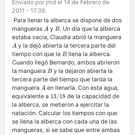
Enviado por jmd el 14 de Febrero de
2011 - 17:39.
Para llenar la alberca se dispone de dos
mangueras
y
. Un día que la alberca
A
B
A
B
estaba vacía, Claudia abrió la manguera
y la dejó abierta la tercera parte del
A
A
tiempo con que la
llena la alberca.
B
B
Cuando llegó Bernardo, ambos abrieron
la manguera
y la dejaron abierta la
B
B
tercera parte del tiempo que tarda la
manguera
en llenarla. Con esta agua,
A
A
equivalente a
de la capacidad de
13
13
/
/
18
18
la alberca, se metieron a ejercitar la
natación. Calcular los tiempos con que
se llena la alberca con cada una de las
mangueras, si se sabe que entre ambas