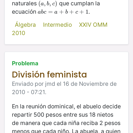
naturales
que cumplan la
(
(
a
,
,
b
,
,
c
)
)
a
b
c
ecuación
.
a
b
c
=
=
a
+
b
+
+
c
+
+
1
+
1
a
b
c
a
b
c
Álgebra
Intermedio
XXIV OMM
2010
Problema
División feminista
Enviado por jmd el 16 de Noviembre de
2010 - 07:21.
En la reunión dominical, el abuelo decide
repartir 500 pesos entre sus 18 nietos
de manera que cada niña reciba 2 pesos
menos que cada niño. La abuela, a quien