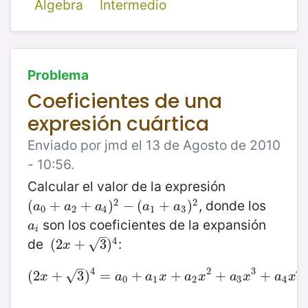
Álgebra
Intermedio
Problema
Coeficientes de una
expresión cuártica
Enviado por jmd el 13 de Agosto de 2010
- 10:56.
Calcular el valor de la expresión
2
2
, donde los
(
(
a
0
+
+
a
2
+
+
a
4
)
2
)
−
(
−
a
1
(
+
a
3
+
)
2
)
a
a
a
a
a
0
2
4
1
3
son los coeficientes de la expansión
a
i
a
i
–
4
de
:
√
(
(
2
2
x
+
+
3
)
4
3
)
x
–
4
2
3
4
(
2
(
+
2
x
+
3
3
)
)
4
=
=
a
0
+
+
a
1
x
+
a
2
+
x
2
+
a
3
+
x
3
+
a
4
+
x
4
√
x
a
a
x
a
x
a
x
a
x
0
1
2
3
4