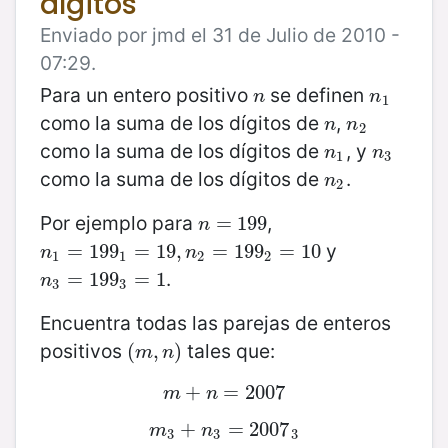
dígitos"
Enviado por jmd el 31 de Julio de 2010 -
07:29.
Para un entero positivo
se definen
n
n
1
n
n
1
como la suma de los dígitos de
,
n
n
2
n
n
2
como la suma de los dígitos de
, y
n
1
n
3
n
n
1
3
como la suma de los dígitos de
.
n
2
n
2
Por ejemplo para
,
n
=
=
199
199
n
y
n
1
=
=
199
199
1
=
19
=
,
n
19
2
,
=
199
=
2
199
=
10
=
10
n
n
1
1
2
2
.
n
3
=
=
199
199
3
=
=
1
1
n
3
3
Encuentra todas las parejas de enteros
positivos
tales que:
(
(
m
,
,
n
)
)
m
n
m
+
+
n
=
=
2007
2007
m
n
m
3
+
+
n
3
=
=
2007
2007
3
m
n
3
3
3