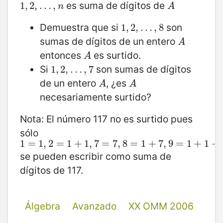
es suma de dígitos de
1
1
,
,
2
2
,
,
…
…
,
n
,
A
n
A
Demuestra que si
son
1
1
,
,
2
2
,
,
…
…
,
8
,
8
sumas de dígitos de un entero
A
A
entonces
es surtido.
A
A
Si
son sumas de dígitos
1
1
,
,
2
2
,
,
…
…
,
7
,
7
de un entero
, ¿es
A
A
A
A
necesariamente surtido?
Nota: El número 117 no es surtido pues
sólo
1
1
=
=
1
,
2
1
=
,
2
1
+
=
1
,
1
7
=
+
7
,
1
8
,
=
7
1
=
+
7
7
,
9
,
8
=
1
=
+
1
1
+
+
7
7
,
9
=
1
+
1
+
se pueden escribir como suma de
dígitos de 117.
Álgebra
Avanzado
XX OMM 2006