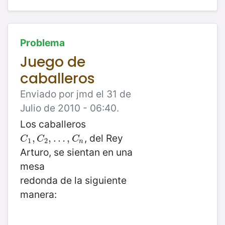
Problema
Juego de
caballeros
Enviado por jmd el 31 de
Julio de 2010 - 06:40.
Los caballeros
, del Rey
C
1
,
,
C
2
,
,
…
…
,
C
n
,
C
C
C
1
2
n
Arturo, se sientan en una
mesa
redonda de la siguiente
manera: