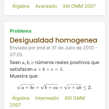
Álgebra
Avanzado
XXI OMM 2007
Problema
Desigualdad homogenea
Enviado por jmd el 31 de Julio de 2010 -
07:20.
Sean
números reales positivos que
a
,
,
b
,
,
c
a
b
c
satisfacen
.
a
+
+
b
+
c
+
=
1
=
1
a
b
c
Muestra que:
−
−
−
−
−
−
−
−
−
−
−
−
−
−
−
√
√
√
+
a
+
+
b
c
+
b
+
+
c
a
+
+
c
+
a
b
≤
+
2.
≤
2.
a
b
c
b
c
a
c
a
b
Álgebra
Intermedio
XXI OMM
2007