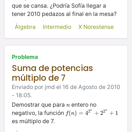
que se cansa. ¿Podría Sofía llegar a
tener 2010 pedazos al final en la mesa?
Álgebra
Intermedio
X Norestense
Problema
Suma de potencias
múltiplo de 7
Enviado por jmd el 16 de Agosto de 2010
- 18:05.
Demostrar que para
entero no
n
n
2
2
n
n
negativo, la función
f
(
(
n
)
)
=
=
4
2
4
n
+
2
+
2
n
2
+
1
+
1
f
n
es múltiplo de 7.