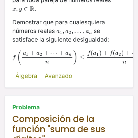
R
.
x
,
,
y
∈
∈
R
x
y
Demostrar que para cualesquiera
números reales
se
a
1
,
,
a
2
,
,
…
…
,
a
n
,
a
a
a
1
2
n
satisface la siguiente desigualdad:
(
)
+
(
)
+
+
+
⋯
+
(
)
f
a
f
a
a
a
a
1
2
1
2
n
f
(
a
1
+
a
2
+
⋯
+
a
n
n
)
≤
≤
f
(
a
1
)
+
f
(
a
2
)
+
⋯
+
f
(
a
f
n
n
Álgebra
Avanzado
Problema
Composición de la
función "suma de sus