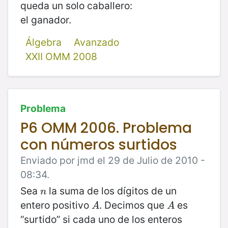
queda un solo caballero:
el ganador.
Álgebra
Avanzado
XXII OMM 2008
Problema
P6 OMM 2006. Problema
con números surtidos
Enviado por jmd el 29 de Julio de 2010 -
08:34.
Sea
la suma de los dígitos de un
n
n
entero positivo
. Decimos que
es
A
A
A
A
“surtido” si cada uno de los enteros