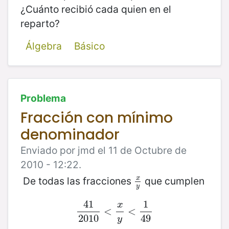
¿Cuánto recibió cada quien en el
reparto?
Álgebra
Básico
Problema
Fracción con mínimo
denominador
Enviado por jmd el 11 de Octubre de
2010 - 12:22.
De todas las fracciones
que cumplen
x
x
y
y
41
1
x
41
2010
<
<
x
y
<
<
1
49
2010
49
y