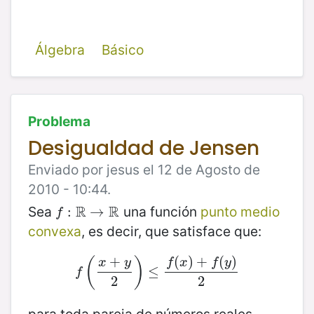
Álgebra
Básico
Problema
Desigualdad de Jensen
Enviado por jesus el 12 de Agosto de
2010 - 10:44.
R
R
Sea
una función
punto medio
f
:
R
:
→
R
→
f
convexa
, es decir, que satisface que:
(
)
+
(
)
+
(
)
f
x
f
y
x
y
f
(
x
+
y
2
)
≤
≤
f
(
x
)
+
f
(
y
)
2
f
2
2
para toda pareja de números reales