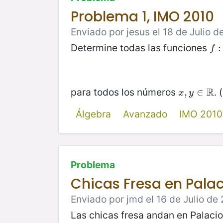
Problema 1, IMO 2010
Enviado por jesus el 18 de Julio d
Determine todas las funciones
f
:
R
:
f
R
para todos los números
. (
x
,
,
y
∈
∈
R
x
y
Álgebra
Avanzado
IMO 2010
Problema
Chicas Fresa en Palac
Enviado por jmd el 16 de Julio de 
Las chicas fresa andan en Palacio 