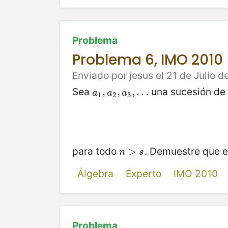
Problema
Problema 6, IMO 2010
Enviado por jesus el 21 de Julio d
Sea
una sucesión de 
a
1
,
,
a
2
,
,
a
3
,
,
…
…
a
a
a
1
2
3
para todo
. Demuestre que e
n
>
>
s
n
s
Álgebra
Experto
IMO 2010
Problema