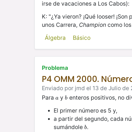
irse de vacaciones a Los Cabos):
K: "¿Ya vieron? ¡Qué looser! ¡Son
unos Carrera,
Champion
como los
Álgebra
Básico
Problema
P4 OMM 2000. Número
Enviado por jmd el 13 de Julio de 
Para
y
enteros positivos, no di
a
b
a
b
El primer número es 5 y,
a partir del segundo, cada nú
sumándole
.
b
b