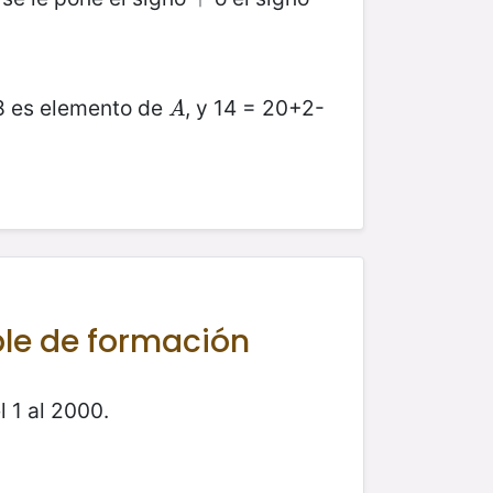
8 es elemento de
, y 14 = 20+2-
A
A
ple de formación
 1 al 2000.