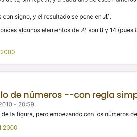
′
con signo, y el resultado se pone en
.
A
′
A
′
ntonces algunos elementos de
son 8 y 14 (pues 
A
′
A
 2000
lo de números --con regla sim
2010 - 20:59.
 de la figura, pero empezando con los números del
 2000