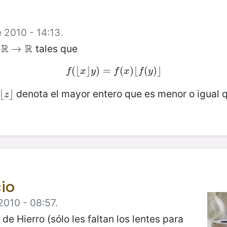
e 2010 - 14:13.
R
R
tales que
→
R
→
(
⌊
f
(
⌊
⌋
x
⌋
)
y
)
=
=
f
(
x
(
)
⌊
)
f
⌊
(
y
)
(
⌋
)
⌋
f
x
y
f
x
f
y
denota el mayor entero que es menor o igual
⌊
⌊
z
⌋
⌋
z
io
2010 - 08:57.
de Hierro (sólo les faltan los lentes para