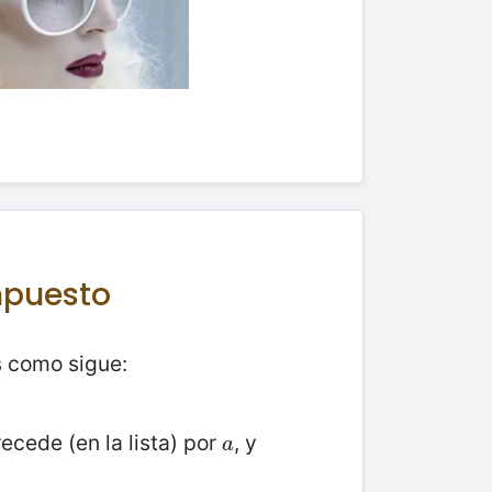
mpuesto
s como sigue:
ecede (en la lista) por
, y
a
a