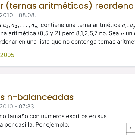
r (ternas aritméticas) reorden
 2010 - 08:08.
s
contiene una terna aritmética
a
1
,
,
a
2
,
,
…
…
,
a
m
,
a
i
,
,
a
j
,
a
a
a
a
a
1
2
m
i
rna aritmética (8,5 y 2) pero 8,1,2,5,7 no. Sea
un 
n
n
denar en una lista que no contenga ternas aritmé
 2005
es n-balanceadas
 2010 - 07:33.
smo tamaño con números escritos en sus
a por casilla. Por ejemplo: