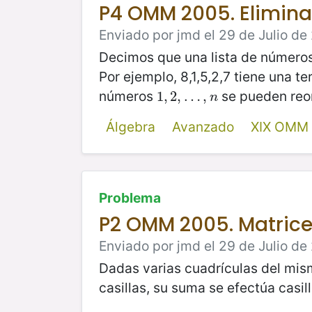
P4 OMM 2005. Elimina
Enviado por jmd el 29 de Julio de
Decimos que una lista de número
Por ejemplo, 8,1,5,2,7 tiene una te
números
se pueden reor
1
1
,
,
2
2
,
,
…
…
,
n
,
n
Álgebra
Avanzado
XIX OMM
Problema
P2 OMM 2005. Matric
Enviado por jmd el 29 de Julio de
Dadas varias cuadrículas del mi
casillas, su suma se efectúa casill