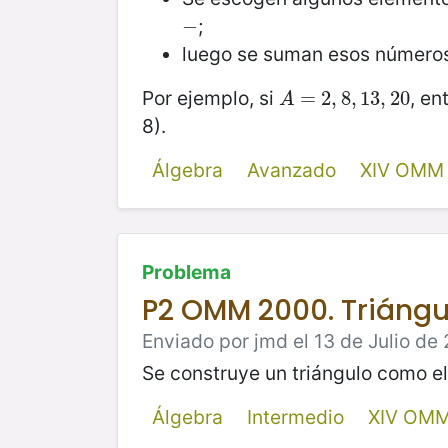
;
−
−
luego se suman esos números 
Por ejemplo, si
, e
A
=
=
2
,
8
2
,
,
13
8
,
,
13
20
,
20
A
8).
Álgebra
Avanzado
XIV OMM
Problema
P2 OMM 2000. Triángu
Enviado por jmd el 13 de Julio de 
Se construye un triángulo como el
Álgebra
Intermedio
XIV OMM