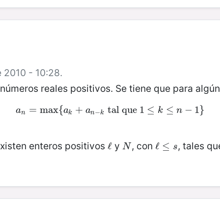
e 2010 - 10:28.
números reales positivos. Se tiene que para algún
=
a
n
max
=
max
{
{
a
+
k
+
a
n
−
tal que
k
tal que
1
1
≤
≤
k
≤
≤
n
−
1
}
−
1
}
a
a
a
k
n
−
n
k
n
k
xisten enteros positivos
y
, con
, tales q
ℓ
ℓ
N
ℓ
ℓ
≤
≤
s
N
s