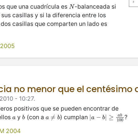
os que una cuadrícula es
-balanceada si
N
N
us casillas y si la diferencia entre los
 dos casillas que comparten un lado es
 2005
cia no menor que el centésimo 
2010 - 10:27.
teros positivos que se pueden encontrar de
ellos
y
(con a
) cumplan
?
a
b
a
b
a
≠
≠
b
|
|
a
−
−
b
|
≥
|
a
≥
b
100
a
b
a
b
a
b
100
MM 2004