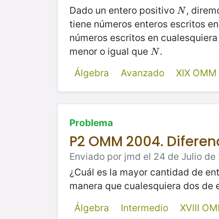
Dado un entero positivo
, direm
N
N
tiene números enteros escritos en s
números escritos en cualesquiera
menor o igual que
.
N
N
Álgebra
Avanzado
XIX OMM
Problema
P2 OMM 2004. Diferen
Enviado por jmd el 24 de Julio de 
¿Cuál es la mayor cantidad de en
manera que cualesquiera dos de 
Álgebra
Intermedio
XVIII O