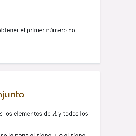
obtener el primer número no
njunto
s los elementos de
y todos los
A
A
 se le pone el signo
o el signo
+
+