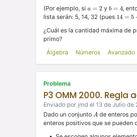
(Por ejemplo, si
y
, ent
a
=
=
2
2
b
=
=
4
4
a
b
lista serán: 5, 14, 32 (pues
14
14
=
=
5
⋅
5
2
¿Cuál es la cantidad máxima de pr
primo?
Álgebra
Números
Avanzado
Problema
P3 OMM 2000. Regla a
Enviado por jmd el 13 de Julio de 
Dado un conjunto
de enteros po
A
A
enteros positivos que se pueden o
Se escogen algunos element