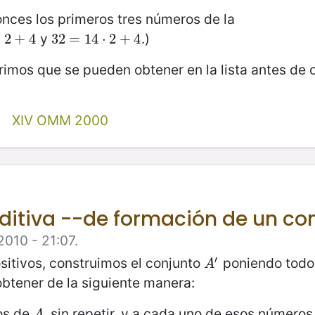
onces los primeros tres números de la
y
.)
⋅
+
2
4
+
4
32
32
=
=
14
14
⋅
2
⋅
+
2
4
+
4
imos que se pueden obtener en la lista antes de 
XIV OMM 2000
ditiva --de formación de un co
2010 - 21:07.
′
sitivos, construimos el conjunto
poniendo todo
A
′
A
btener de la siguiente manera:
os de
, sin repetir, y a cada uno de esos números
A
A