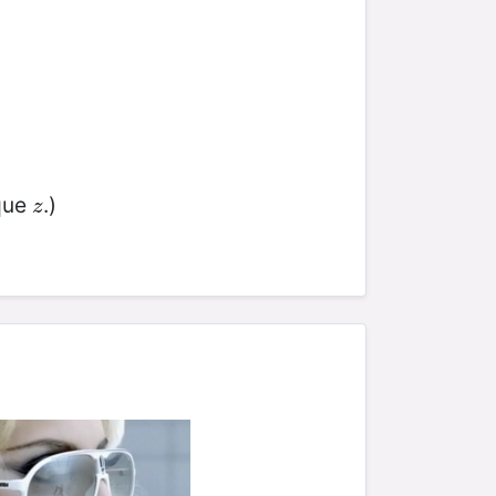
 que
.)
z
z