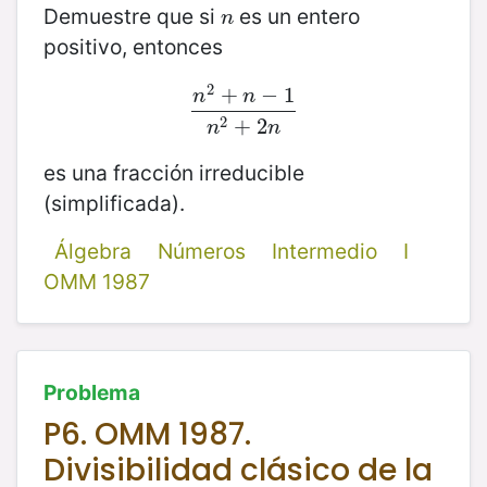
Demuestre que si
es un entero
n
n
positivo, entonces
2
+
−
1
n
n
n
2
+
n
−
1
n
2
+
2
n
2
+
2
n
n
es una fracción irreducible
(simplificada).
Álgebra
Números
Intermedio
I
OMM 1987
Problema
P6. OMM 1987.
Divisibilidad clásico de la