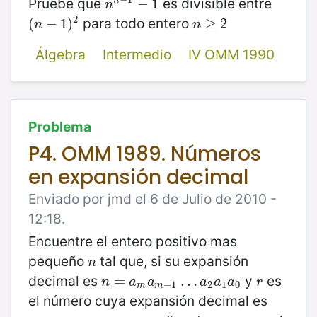
Pruebe que
es divisible entre
n
n
−
1
−
−
1
1
n
n
2
para todo entero
(
(
n
−
−
1
)
1
2
)
n
≥
≥
2
2
n
n
Álgebra
Intermedio
IV OMM 1990
Problema
P4. OMM 1989. Números
en expansión decimal
Enviado por jmd el 6 de Julio de 2010 -
12:18.
Encuentre el entero positivo mas
pequeño
tal que, si su expansión
n
n
decimal es
y
es
n
=
=
a
m
a
m
−
1
…
…
a
2
a
1
a
0
r
n
a
a
a
a
a
r
−
1
2
1
0
m
m
el número cuya expansión decimal es