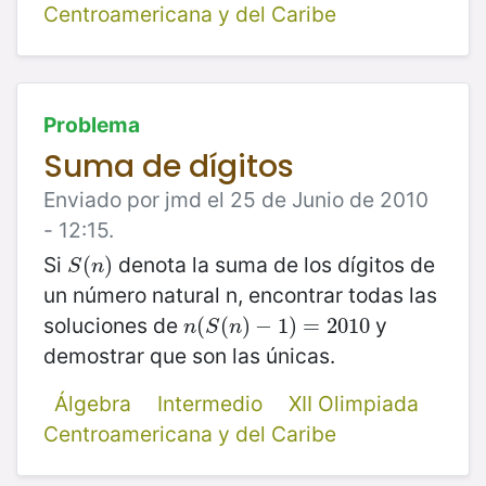
Centroamericana y del Caribe
Problema
Suma de dígitos
Enviado por jmd el 25 de Junio de 2010
- 12:15.
Si
denota la suma de los dígitos de
S
(
(
n
)
)
S
n
un número natural n, encontrar todas las
soluciones de
y
n
(
(
S
(
(
n
)
)
−
−
1
)
=
1
)
2010
=
2010
n
S
n
demostrar que son las únicas.
Álgebra
Intermedio
XII Olimpiada
Centroamericana y del Caribe