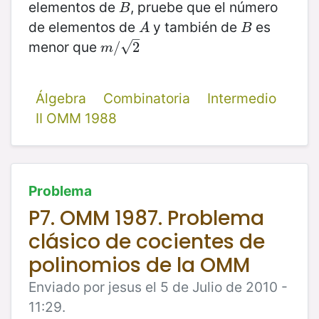
elementos de
, pruebe que el número
B
B
de elementos de
y también de
es
A
B
A
B
–
menor que
√
m
/
/
2
2
m
Álgebra
Combinatoria
Intermedio
II OMM 1988
Problema
P7. OMM 1987. Problema
clásico de cocientes de
polinomios de la OMM
Enviado por jesus el 5 de Julio de 2010 -
11:29.