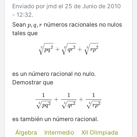
Enviado por jmd el 25 de Junio de 2010
- 12:32.
Sean
números racionales no nulos
p
,
,
q
,
,
r
p
q
r
tales que
−
−
−
−
−
−
−
−
−
√
√
√
2
2
2
p
q
2
+
3
+
q
r
2
3
+
+
r
p
2
3
3
3
3
p
q
q
r
r
p
es un número racional no nulo.
Demostrar que
1
1
1
1
p
q
2
3
+
+
1
q
r
2
3
+
+
1
r
p
2
3
−
−
−
−
−
−
−
−
−
2
2
2
√
√
√
3
3
3
p
q
q
r
r
p
es también un número racional.
Álgebra
Intermedio
XII Olimpiada