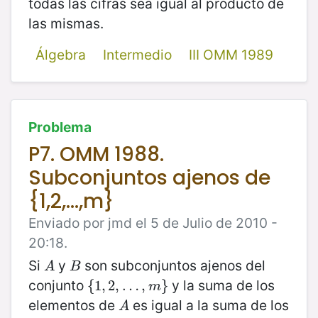
todas las cifras sea igual al producto de
las mismas.
Álgebra
Intermedio
III OMM 1989
Problema
P7. OMM 1988.
Subconjuntos ajenos de
{1,2,...,m}
Enviado por jmd el 5 de Julio de 2010 -
20:18.
Si
y
son subconjuntos ajenos del
A
B
A
B
conjunto
y la suma de los
{
{
1
1
,
,
2
2
,
…
,
…
,
m
}
,
}
m
elementos de
es igual a la suma de los
A
A