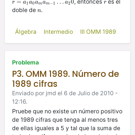
, entonces
es el
r
=
=
a
1
a
0
a
m
a
m
−
1
…
…
a
2
0
0
r
r
a
a
a
a
a
r
1
0
−
1
2
m
m
doble de
.
n
n
Álgebra
Intermedio
III OMM 1989
Problema
P3. OMM 1989. Número de
1989 cifras
Enviado por jmd el 6 de Julio de 2010 -
12:16.
Pruebe que no existe un número positivo
de 1989 cifras que tenga al menos tres
de ellas iguales a 5 y tal que la suma de