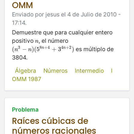
OMM
Enviado por jesus el 4 de Julio de 2010 -
17:14.
Demuestre que para cualquier entero
positivo
, el número
n
n
8
+
4
4
+
2
3
es múltiplo de
n
n
(
(
n
3
−
−
n
)
(
)
5
(
8
5
n
+
4
+
+
3
4
3
n
+
2
)
)
n
n
3804.
Álgebra
Números
Intermedio
I
OMM 1987
Problema
Raíces cúbicas de
números racionales