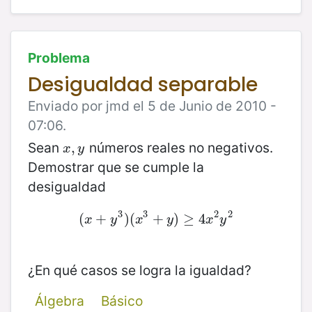
Problema
Desigualdad separable
Enviado por jmd el 5 de Junio de 2010 -
07:06.
Sean
números reales no negativos.
x
,
,
y
x
y
Demostrar que se cumple la
desigualdad
3
3
2
2
(
(
x
+
+
y
3
)
)
(
(
x
3
+
+
y
)
≥
)
4
≥
x
4
2
y
2
x
y
x
y
x
y
¿En qué casos se logra la igualdad?
Álgebra
Básico