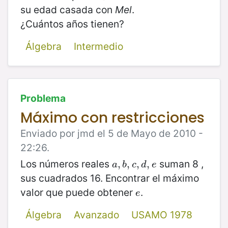
su edad casada con
Mel
.
¿Cuántos años tienen?
Álgebra
Intermedio
Problema
Máximo con restricciones
Enviado por jmd el 5 de Mayo de 2010 -
22:26.
Los números reales
suman 8 ,
a
,
,
b
,
,
c
,
,
d
,
e
,
a
b
c
d
e
sus cuadrados 16. Encontrar el máximo
valor que puede obtener
.
e
e
Álgebra
Avanzado
USAMO 1978