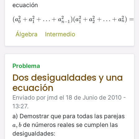
ecuación
2
2
2
2
2
2
(
(
+
a
0
2
+
+
a
1
…
2
+
+
…
+
a
n
−
)
1
(
2
)
(
a
+
1
2
+
a
+
2
…
2
+
…
+
+
a
n
)
2
=
)
=
(
a
a
a
a
a
a
n
0
1
−
1
1
2
n
Álgebra
Intermedio
Problema
Dos desigualdades y una
ecuación
Enviado por jmd el 18 de Junio de 2010 -
13:27.
a) Demostrar que para todas las parejas
de números reales se cumplen las
a
,
,
b
a
b
desigualdades: