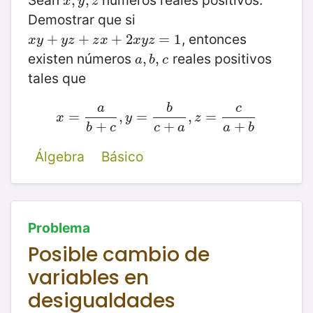
x
,
,
y
,
z
,
x
y
z
Demostrar que si
, entonces
x
y
+
+
y
z
+
z
+
x
+
2
x
+
y
z
2
=
1
=
1
x
y
y
z
z
x
x
y
z
existen números
reales positivos
a
,
,
b
,
,
c
a
b
c
tales que
a
b
c
=
x
=
a
b
+
,
c
,
y
=
=
b
c
+
a
,
z
,
=
c
=
a
+
b
x
y
z
+
+
+
b
c
c
a
a
b
Álgebra
Básico
Problema
Posible cambio de
variables en
desigualdades