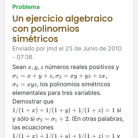
Problema
Un ejercicio algebraico
con polinomios
simétricos
Enviado por jmd el 25 de Junio de 2010
- 07:38.
Sean
números reales positivos y
x
,
,
y
,
z
,
x
y
z
,
,
σ
1
=
=
x
+
y
+
+
z
+
σ
2
=
=
x
y
+
y
+
z
+
z
x
+
σ
x
y
z
σ
x
y
y
z
z
x
1
2
, los polinomios simétricos
σ
3
=
=
x
y
z
σ
x
y
z
3
elementales para tres variables.
Demostrar que
si
1
1
/
/
(
(
1
1
+
+
x
)
+
1
)
/
+
(
1
+
1
/
y
(
)
1
+
+
1
/
(
1
)
+
+
z
)
=
1
/
1
(
1
+
)
=
1
x
y
z
y sólo si
. (En otras palabras,
σ
3
=
=
σ
1
+
2
+
2
σ
σ
3
1
las ecuaciones
y
1
1
/
/
(
(
1
1
+
+
x
)
+
1
)
/
+
(
1
+
1
/
y
(
)
1
+
+
1
/
(
1
)
+
+
z
)
=
1
/
1
(
1
+
)
=
1
x
y
z