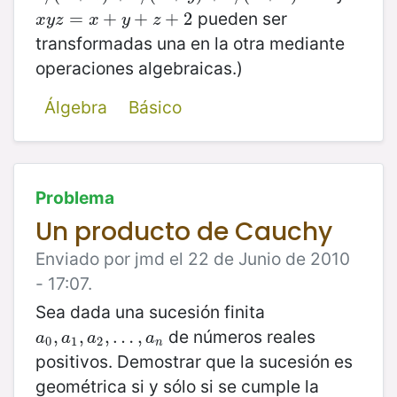
pueden ser
x
y
z
=
=
x
+
y
+
+
z
+
+
2
+
2
x
y
z
x
y
z
transformadas una en la otra mediante
operaciones algebraicas.)
Álgebra
Básico
Problema
Un producto de Cauchy
Enviado por jmd el 22 de Junio de 2010
- 17:07.
Sea dada una sucesión finita
de números reales
a
0
,
,
a
1
,
,
a
2
,
,
…
…
,
a
n
,
a
a
a
a
0
1
2
n
positivos. Demostrar que la sucesión es
geométrica si y sólo si se cumple la