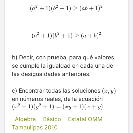
2
2
2
(
(
a
+
2
+
1
)
1
(
)
(
b
2
+
+
1
1
)
)
≥
≥
(
a
(
b
+
1
+
)
2
1
)
a
b
a
b
2
2
2
(
(
a
+
2
+
1
)
1
(
)
(
b
2
+
+
1
1
)
)
≥
≥
(
a
(
+
b
+
)
2
)
a
b
a
b
b) Decir, con prueba, para qué valores
se cumple la igualdad en cada una de
las desigualdades anteriores.
c) Encontrar todas las soluciones
(
(
x
,
,
y
)
)
x
y
en números reales, de la ecuación
2
2
(
(
x
2
+
+
1
)
1
(
)
y
(
2
+
1
+
)
=
1
(
)
x
y
=
+
(
1
)
(
x
+
+
y
1
)
)
(
+
)
x
y
x
y
x
y
Álgebra
Básico
Estatal OMM
Tamaulipas 2010