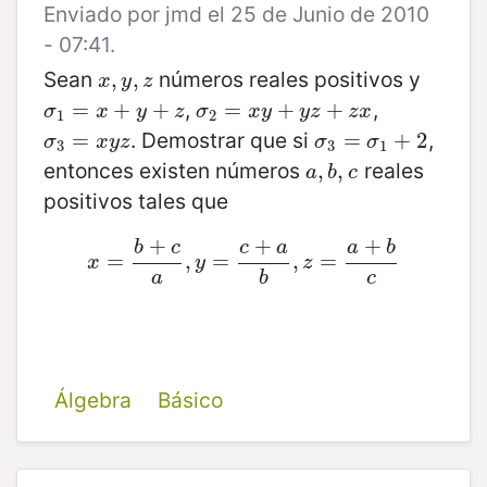
Enviado por jmd el 25 de Junio de 2010
- 07:41.
Sean
números reales positivos y
x
,
,
y
,
z
,
x
y
z
,
,
σ
1
=
=
x
+
y
+
+
z
+
σ
2
=
=
x
y
+
y
+
z
+
z
x
+
σ
x
y
z
σ
x
y
y
z
z
x
1
2
. Demostrar que si
,
σ
3
=
=
x
y
z
σ
3
=
=
σ
1
+
2
+
2
σ
x
y
z
σ
σ
3
3
1
entonces existen números
reales
a
,
,
b
,
,
c
a
b
c
positivos tales que
+
+
+
b
c
c
a
a
b
=
x
=
b
+
c
,
a
,
y
=
=
c
+
a
b
,
z
,
=
a
=
+
b
c
x
y
z
a
b
c
Álgebra
Básico