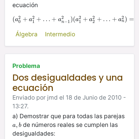
ecuación
2
2
2
2
2
2
(
(
+
a
0
2
+
+
a
1
…
2
+
+
…
+
a
n
−
)
1
(
2
)
(
a
+
1
2
+
a
+
2
…
2
+
…
+
+
a
n
)
2
=
)
=
(
a
a
a
a
a
a
n
0
1
−
1
1
2
n
Álgebra
Intermedio
Problema
Dos desigualdades y una
ecuación
Enviado por jmd el 18 de Junio de 2010 -
13:27.
a) Demostrar que para todas las parejas
de números reales se cumplen las
a
,
,
b
a
b
desigualdades: