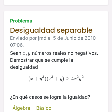
Problema
Desigualdad separable
Enviado por jmd el 5 de Junio de 2010 -
07:06.
Sean
números reales no negativos.
x
,
,
y
x
y
Demostrar que se cumple la
desigualdad
3
3
2
2
(
(
x
+
+
y
3
)
)
(
(
x
3
+
+
y
)
≥
)
4
≥
x
4
2
y
2
x
y
x
y
x
y
¿En qué casos se logra la igualdad?
Álgebra
Básico