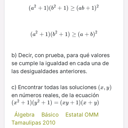
2
2
2
(
(
a
+
2
+
1
)
1
(
)
(
b
2
+
+
1
1
)
)
≥
≥
(
a
(
b
+
1
+
)
2
1
)
a
b
a
b
2
2
2
(
(
a
+
2
+
1
)
1
(
)
(
b
2
+
+
1
1
)
)
≥
≥
(
a
(
+
b
+
)
2
)
a
b
a
b
b) Decir, con prueba, para qué valores
se cumple la igualdad en cada una de
las desigualdades anteriores.
c) Encontrar todas las soluciones
(
(
x
,
,
y
)
)
x
y
en números reales, de la ecuación
2
2
(
(
x
2
+
+
1
)
1
(
)
y
(
2
+
1
+
)
=
1
(
)
x
y
=
+
(
1
)
(
x
+
+
y
1
)
)
(
+
)
x
y
x
y
x
y
Álgebra
Básico
Estatal OMM
Tamaulipas 2010