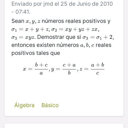
Enviado por jmd el 25 de Junio de 2010
- 07:41.
Sean
números reales positivos y
x
,
,
y
,
z
,
x
y
z
,
,
σ
1
=
=
x
+
y
+
+
z
+
σ
2
=
=
x
y
+
y
+
z
+
z
x
+
σ
x
y
z
σ
x
y
y
z
z
x
1
2
. Demostrar que si
,
σ
3
=
=
x
y
z
σ
3
=
=
σ
1
+
2
+
2
σ
x
y
z
σ
σ
3
3
1
entonces existen números
reales
a
,
,
b
,
,
c
a
b
c
positivos tales que
+
+
+
b
c
c
a
a
b
=
x
=
b
+
c
,
a
,
y
=
=
c
+
a
b
,
z
,
=
a
=
+
b
c
x
y
z
a
b
c
Álgebra
Básico