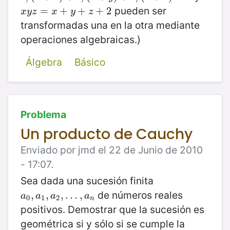
pueden ser
x
y
z
=
=
x
+
y
+
+
z
+
+
2
+
2
x
y
z
x
y
z
transformadas una en la otra mediante
operaciones algebraicas.)
Álgebra
Básico
Problema
Un producto de Cauchy
Enviado por jmd el 22 de Junio de 2010
- 17:07.
Sea dada una sucesión finita
de números reales
a
0
,
,
a
1
,
,
a
2
,
,
…
…
,
a
n
,
a
a
a
a
0
1
2
n
positivos. Demostrar que la sucesión es
geométrica si y sólo si se cumple la