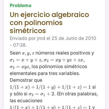
Problema
Un ejercicio algebraico
con polinomios
simétricos
Enviado por jmd el 25 de Junio de 2010
- 07:38.
Sean
números reales positivos y
x
,
,
y
,
z
,
x
y
z
,
,
σ
1
=
=
x
+
y
+
+
z
+
σ
2
=
=
x
y
+
y
+
z
+
z
x
+
σ
x
y
z
σ
x
y
y
z
z
x
1
2
, los polinomios simétricos
σ
3
=
=
x
y
z
σ
x
y
z
3
elementales para tres variables.
Demostrar que
si
1
1
/
/
(
(
1
1
+
+
x
)
+
1
)
/
+
(
1
+
1
/
y
(
)
1
+
+
1
/
(
1
)
+
+
z
)
=
1
/
1
(
1
+
)
=
1
x
y
z
y sólo si
. (En otras palabras,
σ
3
=
=
σ
1
+
2
+
2
σ
σ
3
1
las ecuaciones
y
1
1
/
/
(
(
1
1
+
+
x
)
+
1
)
/
+
(
1
+
1
/
y
(
)
1
+
+
1
/
(
1
)
+
+
z
)
=
1
/
1
(
1
+
)
=
1
x
y
z