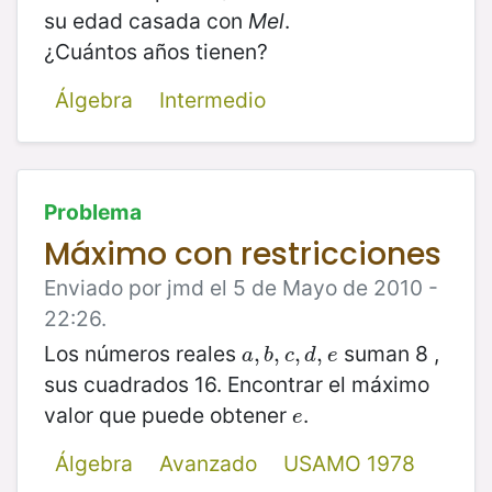
su edad casada con
Mel
.
¿Cuántos años tienen?
Álgebra
Intermedio
Problema
Máximo con restricciones
Enviado por jmd el 5 de Mayo de 2010 -
22:26.
Los números reales
suman 8 ,
a
,
,
b
,
,
c
,
,
d
,
e
,
a
b
c
d
e
sus cuadrados 16. Encontrar el máximo
valor que puede obtener
.
e
e
Álgebra
Avanzado
USAMO 1978