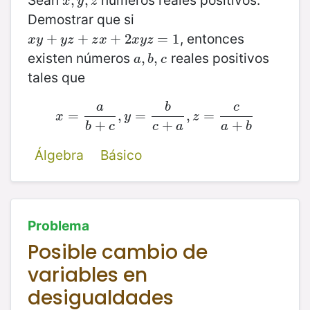
x
,
,
y
,
z
,
x
y
z
Demostrar que si
, entonces
x
y
+
+
y
z
+
z
+
x
+
2
x
+
y
z
2
=
1
=
1
x
y
y
z
z
x
x
y
z
existen números
reales positivos
a
,
,
b
,
,
c
a
b
c
tales que
a
b
c
=
x
=
a
b
+
,
c
,
y
=
=
b
c
+
a
,
z
,
=
c
=
a
+
b
x
y
z
+
+
+
b
c
c
a
a
b
Álgebra
Básico
Problema
Posible cambio de
variables en
desigualdades