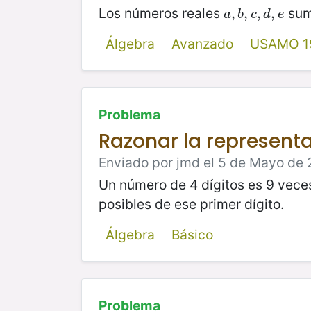
Los números reales
sum
a
,
,
b
,
,
c
,
,
d
,
e
,
a
b
c
d
e
Álgebra
Avanzado
USAMO 1
Problema
Razonar la represent
Enviado por jmd el 5 de Mayo de 
Un número de 4 dígitos es 9 veces 
posibles de ese primer dígito.
Álgebra
Básico
Problema