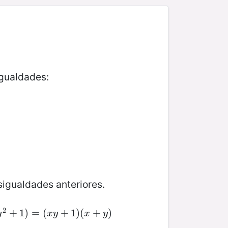
gualdades:
sigualdades anteriores.
2
2
+
1
+
)
=
1
(
)
x
y
=
+
(
1
)
(
x
+
+
y
1
)
)
(
+
)
y
x
y
x
y