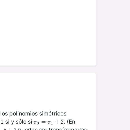
, los polinomios simétricos
si y sólo si
. (En
1
σ
3
=
=
σ
1
+
2
+
2
σ
σ
3
1
pueden ser transformadas
+
2
+
2