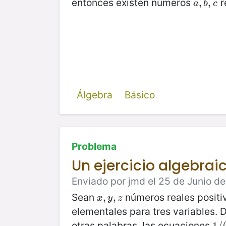
entonces existen números
r
a
,
,
b
,
,
c
a
b
c
Álgebra
Básico
Problema
Un ejercicio algebrai
Enviado por jmd el 25 de Junio de
Sean
números reales positi
x
,
,
y
,
z
,
x
y
z
elementales para tres variables.
otras palabras, las ecuaciones
1
1
/
/
(