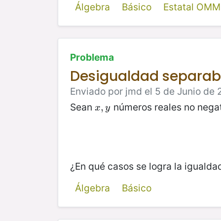
Álgebra
Básico
Estatal OMM
Problema
Desigualdad separab
Enviado por jmd el 5 de Junio de 
Sean
números reales no negat
x
,
,
y
x
y
¿En qué casos se logra la igualda
Álgebra
Básico