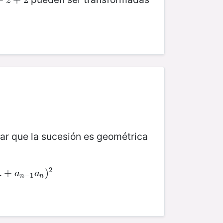
z
ar que la sucesión es geométrica
2
…
a
n
+
−
1
a
n
)
2
)
a
a
−
1
n
n