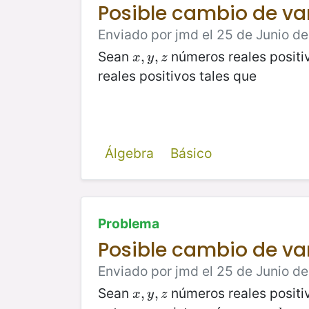
Posible cambio de va
Enviado por jmd el 25 de Junio de
Sean
números reales positi
x
,
,
y
,
z
,
x
y
z
reales positivos tales que
Álgebra
Básico
Problema
Posible cambio de va
Enviado por jmd el 25 de Junio de
Sean
números reales positi
x
,
,
y
,
z
,
x
y
z