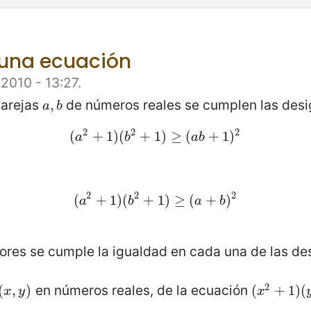
 una ecuación
2010 - 13:27.
parejas
de números reales se cumplen las desi
a
,
,
b
a
b
2
2
2
(
(
a
+
2
+
1
)
1
(
)
(
b
2
+
+
1
1
)
)
≥
≥
(
a
(
b
+
1
+
)
2
1
)
a
b
a
b
2
2
2
(
(
a
+
2
+
1
)
1
(
)
(
b
2
+
+
1
1
)
)
≥
≥
(
a
(
+
b
+
)
2
)
a
b
a
b
lores se cumple la igualdad en cada una de las de
2
en números reales, de la ecuación
(
(
x
,
,
y
)
)
(
(
x
2
+
+
1
)
1
(
)
y
(
x
y
x