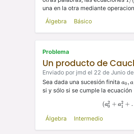
una en la otra mediante operacion
Álgebra
Básico
Problema
Un producto de Cauc
Enviado por jmd el 22 de Junio de
Sea dada una sucesión finita
a
0
,
,
a
a
a
0
si y sólo si se cumple la ecuación
2
2
(
(
+
a
0
2
+
+
a
1
a
a
0
1
Álgebra
Intermedio