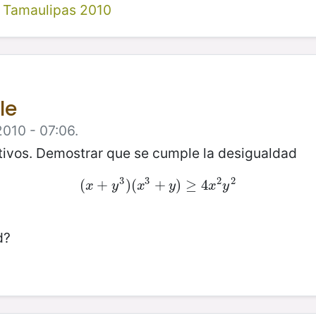
 Tamaulipas 2010
le
2010 - 07:06.
ivos. Demostrar que se cumple la desigualdad
3
3
2
2
(
(
x
+
+
y
3
)
)
(
(
x
3
+
+
y
)
≥
)
4
≥
x
4
2
y
2
x
y
x
y
x
y
d?