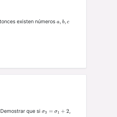
ntonces existen números
a
,
,
b
,
,
c
a
b
c
. Demostrar que si
,
σ
3
=
=
σ
1
+
2
+
2
σ
σ
3
1