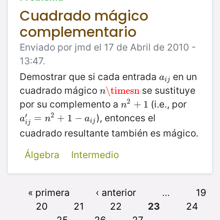
Cuadrado mágico
complementario
Enviado por jmd el 17 de Abril de 2010 -
13:47.
Demostrar que si cada entrada
en un
a
i
j
a
i
j
cuadrado mágico
se sustituye
n
\timesn
\timesn
n
2
por su complemento a
(i.e., por
n
2
+
+
1
1
n
2
′
), entonces el
a
i
j
′
=
=
n
2
+
1
+
−
a
1
i
−
j
a
n
a
i
j
i
j
cuadrado resultante también es mágico.
Álgebra
Intermedio
« primera
‹ anterior
…
19
20
21
22
23
24
25
26
27
…