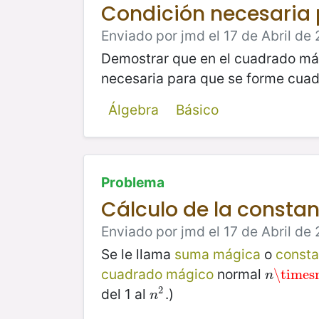
Condición necesaria
Enviado por jmd el 17 de Abril de 
Demostrar que en el cuadrado m
necesaria para que se forme cua
Álgebra
Básico
Problema
Cálculo de la consta
Enviado por jmd el 17 de Abril de 
Se le llama
suma mágica
o
consta
cuadrado mágico
normal
n
\times
\times
n
2
del 1 al
.)
n
2
n