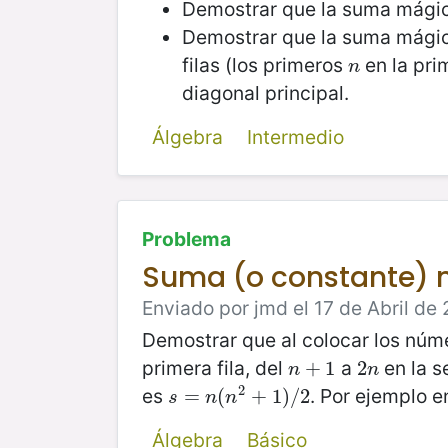
Demostrar que la suma mági
Demostrar que la suma mágic
filas (los primeros
en la prim
n
n
diagonal principal.
Álgebra
Intermedio
Problema
Suma (o constante)
Enviado por jmd el 17 de Abril de 
Demostrar que al colocar los núme
primera fila, del
a
en la s
n
+
+
1
1
2
2
n
n
n
2
es
. Por ejemplo e
s
=
=
n
(
n
(
2
+
1
+
)
/
2
1
)
/
2
s
n
n
Álgebra
Básico