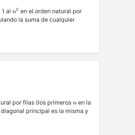
2
 1 al
en el orden natural por
n
2
n
culando la suma de cualquier
ural por filas (los primeros
en la
n
n
 diagonal principal es la misma y