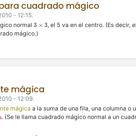
 para cuadrado mágico
2010 - 12:15.
ágico normal
, el 5 va en el centro. (Es decir, 
3
3
×
×
3
3
drado mágico.)
nte mágica
2010 - 12:09.
nte mágica
a la suma de una fila, una columna o u
. (Se le llama cuadrado mágico normal a un cua
n
n