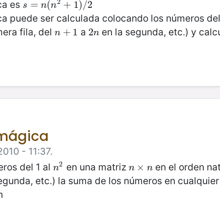
2
ca es
s
=
=
n
(
n
(
2
+
1
+
)
/
2
1
)
/
2
s
n
n
a puede ser calculada colocando los números del
era fila, del
a
en la segunda, etc.) y cal
n
+
+
1
1
2
2
n
n
n
 mágica
2010 - 11:37.
2
ros del 1 al
en una matriz
en el orden nat
n
2
n
×
×
n
n
n
n
egunda, etc.) la suma de los números en cualquier
n