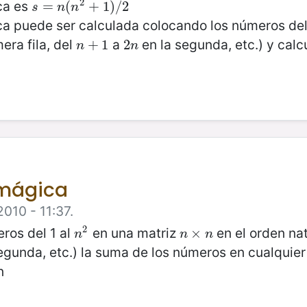
2
ca es
s
=
=
n
(
n
(
2
+
1
+
)
/
2
1
)
/
2
s
n
n
a puede ser calculada colocando los números del
era fila, del
a
en la segunda, etc.) y cal
n
+
+
1
1
2
2
n
n
n
 mágica
2010 - 11:37.
2
ros del 1 al
en una matriz
en el orden nat
n
2
n
×
×
n
n
n
n
egunda, etc.) la suma de los números en cualquier
n