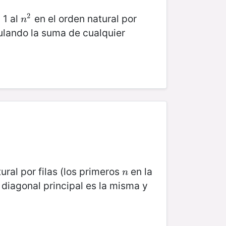
2
 1 al
en el orden natural por
n
2
n
culando la suma de cualquier
ural por filas (los primeros
en la
n
n
 diagonal principal es la misma y