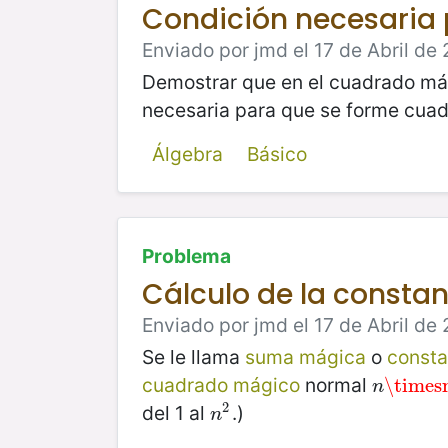
Condición necesaria
Enviado por jmd el 17 de Abril de 
Demostrar que en el cuadrado m
necesaria para que se forme cua
Álgebra
Básico
Problema
Cálculo de la consta
Enviado por jmd el 17 de Abril de 
Se le llama
suma mágica
o
consta
cuadrado mágico
normal
n
\times
\times
n
2
del 1 al
.)
n
2
n