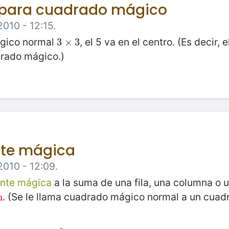
 para cuadrado mágico
2010 - 12:15.
ágico normal
, el 5 va en el centro. (Es decir, 
3
3
×
×
3
3
drado mágico.)
nte mágica
2010 - 12:09.
nte mágica
a la suma de una fila, una columna o u
. (Se le llama cuadrado mágico normal a un cua
n
n