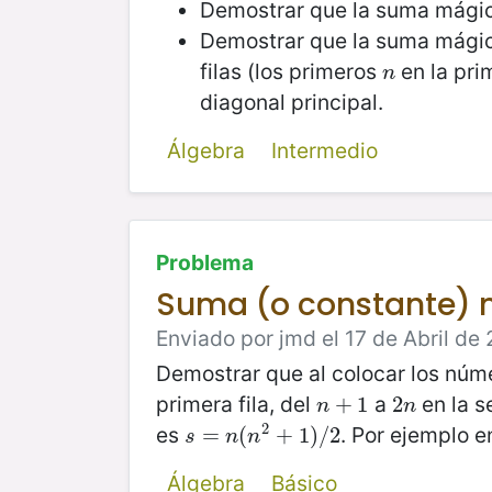
Demostrar que la suma mági
Demostrar que la suma mágic
filas (los primeros
en la prim
n
n
diagonal principal.
Álgebra
Intermedio
Problema
Suma (o constante)
Enviado por jmd el 17 de Abril de 
Demostrar que al colocar los núme
primera fila, del
a
en la s
n
+
+
1
1
2
2
n
n
n
2
es
. Por ejemplo e
s
=
=
n
(
n
(
2
+
1
+
)
/
2
1
)
/
2
s
n
n
Álgebra
Básico