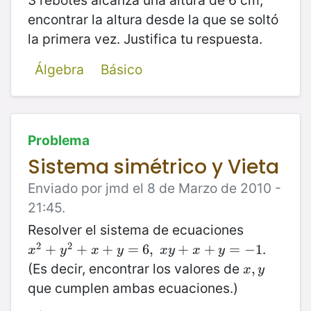
3 rebotes alcanza una altura de 6 cm,
encontrar la altura desde la que se soltó
la primera vez. Justifica tu respuesta.
Álgebra
Básico
Problema
Sistema simétrico y Vieta
Enviado por jmd el 8 de Marzo de 2010 -
21:45.
Resolver el sistema de ecuaciones
2
2
.
x
2
+
+
y
2
+
+
x
+
y
=
+
6
,
x
=
y
+
6
x
,
+
y
=
+
−
1
+
=
−
1
x
y
x
y
x
y
x
y
(Es decir, encontrar los valores de
x
,
,
y
x
y
que cumplen ambas ecuaciones.)