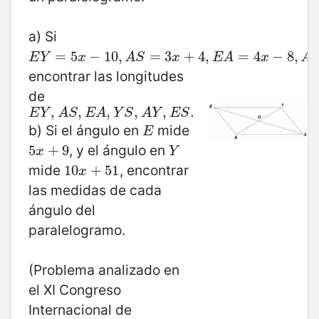
a) Si
E
Y
=
5
=
x
−
5
10
−
,
A
10
S
=
,
3
x
+
4
=
,
E
3
A
=
+
4
x
4
−
,
8
,
A
O
=
=
x
4
+
9
−
,
E
8
O
,
=
2
E
Y
x
A
S
x
E
A
x
A
encontrar las longitudes
de
E
Y
,
A
,
S
,
E
A
,
,
Y
S
,
,
A
Y
,
E
,
S
.
,
.
E
Y
A
S
E
A
Y
S
A
Y
E
S
b) Si el ángulo en
mide
E
E
, y el ángulo en
5
5
x
+
+
9
9
Y
x
Y
mide
, encontrar
10
10
x
+
+
51
51
x
las medidas de cada
ángulo del
paralelogramo.
(Problema analizado en
el XI Congreso
Internacional de