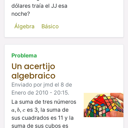
dólares traía el JJ esa
noche?
Álgebra
Básico
Problema
Un acertijo
algebraico
Enviado por jmd el 8 de
Enero de 2010 - 20:15.
La suma de tres números
es 3, la suma de
a
,
,
b
,
,
c
a
b
c
sus cuadrados es 11 y la
suma de sus cubos es