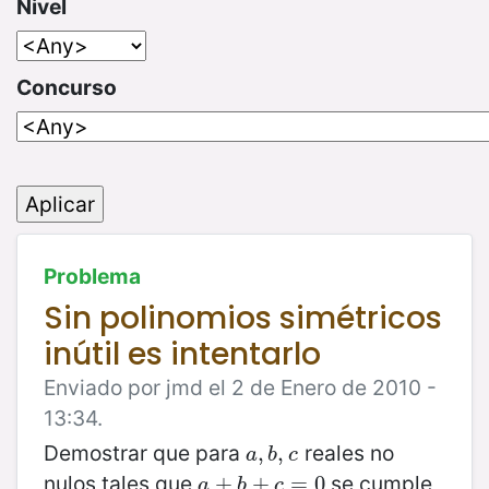
Nivel
Concurso
Problema
Sin polinomios simétricos
inútil es intentarlo
Enviado por jmd el 2 de Enero de 2010 -
13:34.
Demostrar que para
reales no
a
,
,
b
,
,
c
a
b
c
nulos tales que
se cumple
a
+
+
b
+
c
+
=
0
=
0
a
b
c