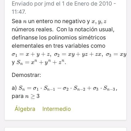
Enviado por jmd el 1 de Enero de 2010 -
11:47.
Sea
un entero no negativo y
n
x
,
,
y
,
z
,
n
x
y
z
números reales. Con la notación usual,
defínanse los polinomios simétricos
elementales en tres variables como
σ
1
=
=
x
+
y
+
+
z
,
+
σ
2
=
,
x
y
+
=
y
z
+
z
x
+
,
σ
3
=
+
x
y
z
,
=
σ
x
y
z
σ
x
y
y
z
z
x
σ
x
y
z
1
2
3
y
.
S
n
=
=
x
n
+
y
+
n
+
z
n
+
n
n
n
S
x
y
z
n
Demostrar:
a)
,
S
n
=
=
σ
1
⋅
S
n
⋅
−
1
−
σ
−
2
⋅
S
n
−
⋅
2
+
σ
3
+
⋅
S
n
−
3
⋅
S
σ
S
σ
S
σ
S
1
−
1
2
−
2
3
−
3
n
n
n
n
para
n
≥
≥
3
3
n
Álgebra
Intermedio