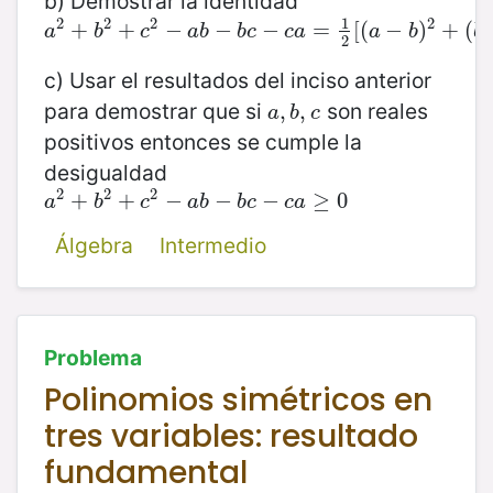
b) Demostrar la identidad
1
2
2
2
2
a
2
+
+
b
2
+
+
c
2
−
a
−
b
−
b
−
c
−
c
a
−
=
1
2
[
(
=
a
−
b
[
(
)
2
+
−
(
b
−
)
c
+
)
2
+
(
(
a
b
c
a
b
b
c
c
a
a
b
b
2
c) Usar el resultados del inciso anterior
para demostrar que si
son reales
a
,
,
b
,
,
c
a
b
c
positivos entonces se cumple la
desigualdad
2
2
2
a
2
+
+
b
2
+
+
c
2
−
a
−
b
−
b
−
c
−
c
a
−
≥
0
≥
0
a
b
c
a
b
b
c
c
a
Álgebra
Intermedio
Problema
Polinomios simétricos en
tres variables: resultado
fundamental