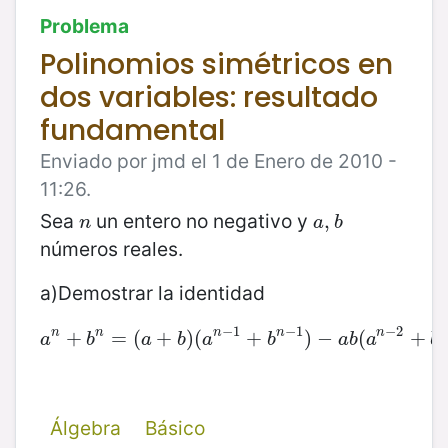
Problema
Polinomios simétricos en
dos variables: resultado
fundamental
Enviado por jmd el 1 de Enero de 2010 -
11:26.
Sea
un entero no negativo y
n
a
,
,
b
n
a
b
números reales.
a)Demostrar la identidad
−
1
−
1
−
2
n
n
n
n
n
a
+
n
+
b
n
=
=
(
(
a
+
+
b
)
(
)
a
(
n
−
1
+
+
b
n
−
1
)
−
)
a
−
b
(
a
n
(
−
2
+
b
+
n
−
2
a
b
a
b
a
b
a
b
a
b
Álgebra
Básico