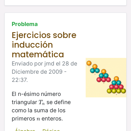
Problema
Ejercicios sobre
inducción
matemática
Enviado por jmd el 28 de
Diciembre de 2009 -
22:37.
El n-ésimo número
triangular
se define
T
n
T
n
como la suma de los
primeros
enteros.
n
n