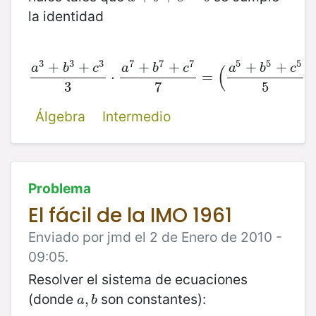
la identidad
3
3
3
7
7
7
5
5
5
+
+
+
+
+
+
a
b
c
a
b
c
a
b
c
(
)
a
3
+
b
3
+
c
3
⋅
3
⋅
a
7
+
b
7
+
c
7
7
=
=
(
a
5
+
b
5
+
c
5
5
)
2
=
3
7
5
Álgebra
Intermedio
Problema
El fácil de la IMO 1961
Enviado por jmd el 2 de Enero de 2010 -
09:05.
Resolver el sistema de ecuaciones
(donde
son constantes):
a
,
,
b
a
b