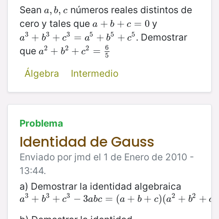
Sean
números reales distintos de
a
,
,
b
,
,
c
a
b
c
cero y tales que
y
a
+
+
b
+
c
+
=
0
=
0
a
b
c
3
3
3
5
5
5
. Demostrar
a
3
+
+
b
3
+
+
c
3
=
a
=
5
+
b
+
5
+
c
5
+
a
b
c
a
b
c
6
2
2
2
que
a
2
+
+
b
2
+
+
c
2
=
6
=
5
a
b
c
5
Álgebra
Intermedio
Problema
Identidad de Gauss
Enviado por jmd el 1 de Enero de 2010 -
13:44.
a) Demostrar la identidad algebraica
3
3
3
2
2
2
a
3
+
+
b
3
+
+
c
3
−
3
−
a
3
b
c
=
(
=
a
+
(
b
+
+
c
)
(
a
+
2
+
)
b
(
2
+
c
+
2
−
a
+
b
−
b
a
b
c
a
b
c
a
b
c
a
b
c