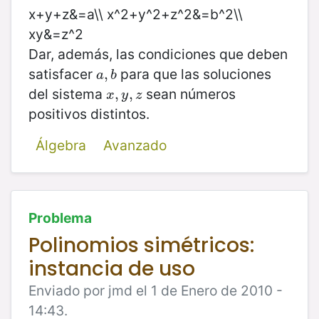
x+y+z&=a\\ x^2+y^2+z^2&=b^2\\
xy&=z^2
Dar, además, las condiciones que deben
satisfacer
para que las soluciones
a
,
,
b
a
b
del sistema
sean números
x
,
,
y
,
z
,
x
y
z
positivos distintos.
Álgebra
Avanzado
Problema
Polinomios simétricos:
instancia de uso
Enviado por jmd el 1 de Enero de 2010 -
14:43.