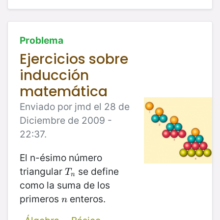
Problema
Ejercicios sobre
inducción
matemática
Enviado por jmd el 28 de
Diciembre de 2009 -
22:37.
El n-ésimo número
triangular
se define
T
n
T
n
como la suma de los
primeros
enteros.
n
n