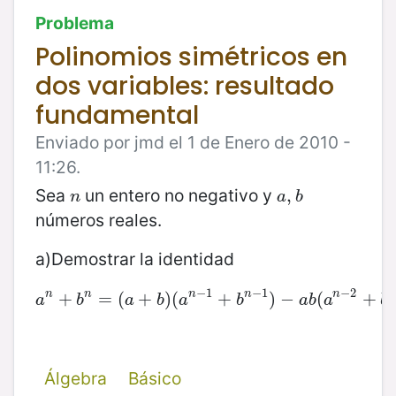
Problema
Polinomios simétricos en
dos variables: resultado
fundamental
Enviado por jmd el 1 de Enero de 2010 -
11:26.
Sea
un entero no negativo y
n
a
,
,
b
n
a
b
números reales.
a)Demostrar la identidad
−
1
−
1
−
2
n
n
n
n
n
a
+
n
+
b
n
=
=
(
(
a
+
+
b
)
(
)
a
(
n
−
1
+
+
b
n
−
1
)
−
)
a
−
b
(
a
n
(
−
2
+
b
+
n
−
2
a
b
a
b
a
b
a
b
a
b
Álgebra
Básico