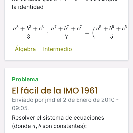
la identidad
3
3
3
7
7
7
5
5
5
+
+
+
+
+
+
a
b
c
a
b
c
a
b
c
(
)
a
3
+
b
3
+
c
3
⋅
3
⋅
a
7
+
b
7
+
c
7
7
=
=
(
a
5
+
b
5
+
c
5
5
)
2
=
3
7
5
Álgebra
Intermedio
Problema
El fácil de la IMO 1961
Enviado por jmd el 2 de Enero de 2010 -
09:05.
Resolver el sistema de ecuaciones
(donde
son constantes):
a
,
,
b
a
b