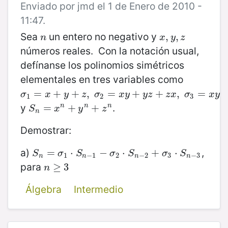
Enviado por jmd el 1 de Enero de 2010 -
11:47.
Sea
un entero no negativo y
n
x
,
,
y
,
z
,
n
x
y
z
números reales. Con la notación usual,
defínanse los polinomios simétricos
elementales en tres variables como
σ
1
=
=
x
+
y
+
+
z
,
+
σ
2
=
,
x
y
+
=
y
z
+
z
x
+
,
σ
3
=
+
x
y
z
,
=
σ
x
y
z
σ
x
y
y
z
z
x
σ
x
y
z
1
2
3
y
.
S
n
=
=
x
n
+
y
+
n
+
z
n
+
n
n
n
S
x
y
z
n
Demostrar:
a)
,
S
n
=
=
σ
1
⋅
S
n
⋅
−
1
−
σ
−
2
⋅
S
n
−
⋅
2
+
σ
3
+
⋅
S
n
−
3
⋅
S
σ
S
σ
S
σ
S
1
−
1
2
−
2
3
−
3
n
n
n
n
para
n
≥
≥
3
3
n
Álgebra
Intermedio