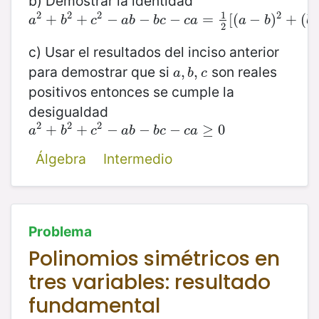
b) Demostrar la identidad
1
2
2
2
2
a
2
+
+
b
2
+
+
c
2
−
a
−
b
−
b
−
c
−
c
a
−
=
1
2
[
(
=
a
−
b
[
(
)
2
+
−
(
b
−
)
c
+
)
2
+
(
(
a
b
c
a
b
b
c
c
a
a
b
b
2
c) Usar el resultados del inciso anterior
para demostrar que si
son reales
a
,
,
b
,
,
c
a
b
c
positivos entonces se cumple la
desigualdad
2
2
2
a
2
+
+
b
2
+
+
c
2
−
a
−
b
−
b
−
c
−
c
a
−
≥
0
≥
0
a
b
c
a
b
b
c
c
a
Álgebra
Intermedio
Problema
Polinomios simétricos en
tres variables: resultado
fundamental