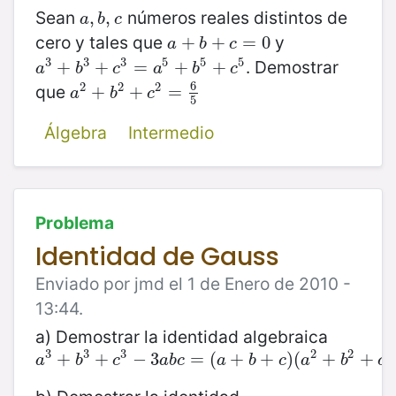
Sean
números reales distintos de
a
,
,
b
,
,
c
a
b
c
cero y tales que
y
a
+
+
b
+
c
+
=
0
=
0
a
b
c
3
3
3
5
5
5
. Demostrar
a
3
+
+
b
3
+
+
c
3
=
a
=
5
+
b
+
5
+
c
5
+
a
b
c
a
b
c
6
2
2
2
que
a
2
+
+
b
2
+
+
c
2
=
6
=
5
a
b
c
5
Álgebra
Intermedio
Problema
Identidad de Gauss
Enviado por jmd el 1 de Enero de 2010 -
13:44.
a) Demostrar la identidad algebraica
3
3
3
2
2
2
a
3
+
+
b
3
+
+
c
3
−
3
−
a
3
b
c
=
(
=
a
+
(
b
+
+
c
)
(
a
+
2
+
)
b
(
2
+
c
+
2
−
a
+
b
−
b
a
b
c
a
b
c
a
b
c
a
b
c