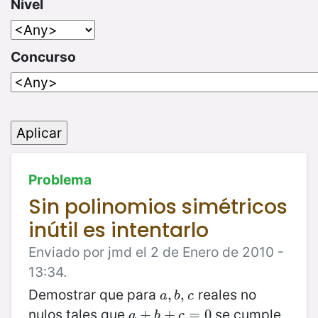
Nivel
Concurso
Problema
Sin polinomios simétricos
inútil es intentarlo
Enviado por jmd el 2 de Enero de 2010 -
13:34.
Demostrar que para
reales no
a
,
,
b
,
,
c
a
b
c
nulos tales que
se cumple
a
+
+
b
+
c
+
=
0
=
0
a
b
c