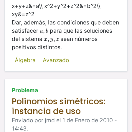
x+y+z&=a\\ x^2+y^2+z^2&=b^2\\
xy&=z^2
Dar, además, las condiciones que deben
satisfacer
para que las soluciones
a
,
,
b
a
b
del sistema
sean números
x
,
,
y
,
z
,
x
y
z
positivos distintos.
Álgebra
Avanzado
Problema
Polinomios simétricos:
instancia de uso
Enviado por jmd el 1 de Enero de 2010 -
14:43.