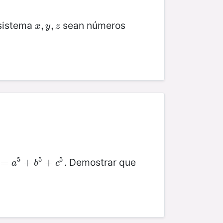
 sistema
sean números
x
,
,
y
,
z
,
x
y
z
5
5
5
. Demostrar que
a
=
5
+
b
+
5
+
c
5
+
a
b
c