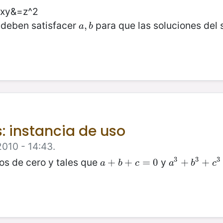
 xy&=z^2
 deben satisfacer
para que las soluciones del
a
,
,
b
a
b
: instancia de uso
2010 - 14:43.
3
3
3
os de cero y tales que
y
a
+
+
b
+
c
+
=
0
=
0
a
3
+
+
b
3
+
+
c
3
=
a
b
c
a
b
c