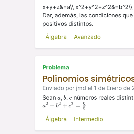
x+y+z&=a\\ x^2+y^2+z^2&=b^2\\
Dar, además, las condiciones que
positivos distintos.
Álgebra
Avanzado
Problema
Polinomios simétricos
Enviado por jmd el 1 de Enero de 
Sean
números reales distint
a
,
,
b
,
,
c
a
b
c
6
2
2
2
a
2
+
+
b
2
+
+
c
2
=
6
=
5
a
b
c
5
Álgebra
Intermedio