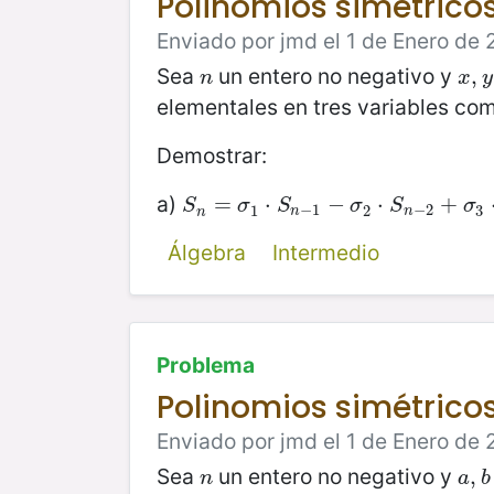
Polinomios simétricos
Enviado por jmd el 1 de Enero de 2
Sea
un entero no negativo y
n
x
,
,
y
,
n
x
y
elementales en tres variables co
Demostrar:
a)
S
n
=
=
σ
1
⋅
S
n
⋅
−
1
−
σ
−
2
⋅
S
n
−
⋅
2
+
σ
3
+
⋅
S
n
−
S
σ
S
σ
S
σ
1
−
1
2
−
2
3
n
n
n
Álgebra
Intermedio
Problema
Polinomios simétrico
Enviado por jmd el 1 de Enero de 2
Sea
un entero no negativo y
n
a
,
,
b
n
a
b