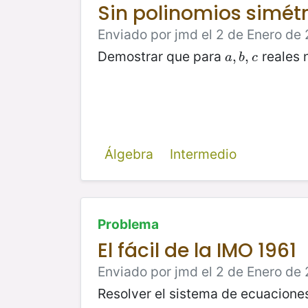
Sin polinomios simétri
Enviado por jmd el 2 de Enero de 
Demostrar que para
reales 
a
,
,
b
,
,
c
a
b
c
Álgebra
Intermedio
Problema
El fácil de la IMO 1961
Enviado por jmd el 2 de Enero de 
Resolver el sistema de ecuacion