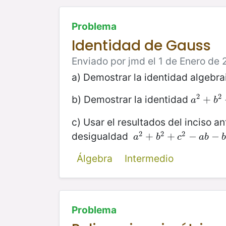
Problema
Identidad de Gauss
Enviado por jmd el 1 de Enero de 
a) Demostrar la identidad algebr
2
2
b) Demostrar la identidad
a
2
+
+
b
2
a
b
c) Usar el resultados del inciso a
2
2
2
desigualdad
a
2
+
+
b
2
+
+
c
2
−
a
−
b
−
b
−
c
−
a
b
c
a
b
Álgebra
Intermedio
Problema