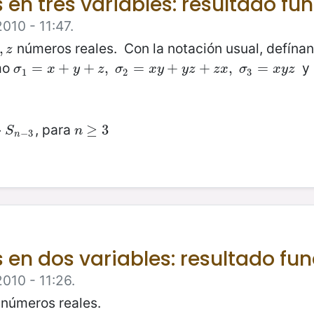
 en tres variables: resultado f
010 - 11:47.
números reales. Con la notación usual, defínan
z
,
z
mo
y
σ
1
=
=
x
+
y
+
+
z
,
+
σ
2
=
,
x
y
+
=
y
z
+
z
x
+
,
σ
3
=
+
x
y
z
,
=
σ
x
y
z
σ
x
y
y
z
z
x
σ
x
y
z
1
2
3
, para
3
⋅
n
≥
≥
3
3
S
n
−
3
n
s en dos variables: resultado f
010 - 11:26.
números reales.