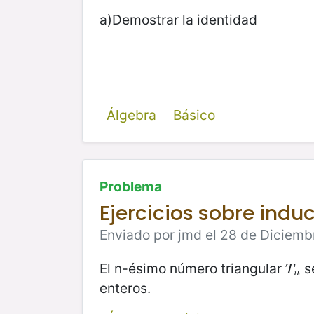
a)Demostrar la identidad
Álgebra
Básico
Problema
Ejercicios sobre ind
Enviado por jmd el 28 de Diciemb
El n-ésimo número triangular
s
T
n
T
n
enteros.