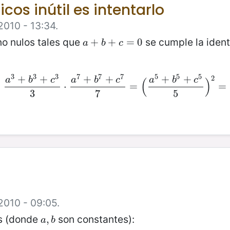
cos inútil es intentarlo
2010 - 13:34.
no nulos tales que
se cumple la iden
a
+
+
b
+
c
+
=
0
=
0
a
b
c
3
3
3
7
7
7
5
5
5
+
+
+
+
+
+
2
a
b
c
a
b
c
a
b
c
(
)
a
3
+
b
3
+
c
3
⋅
3
⋅
a
7
+
b
7
+
c
7
7
=
=
(
a
5
+
b
5
+
c
5
5
)
2
=
=
3
7
5
2010 - 09:05.
es (donde
son constantes):
a
,
,
b
a
b