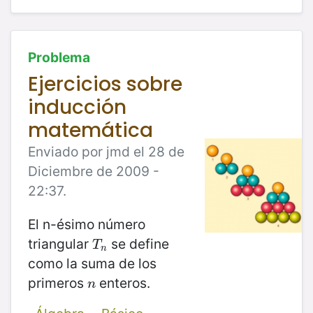
Problema
Ejercicios sobre
inducción
matemática
Enviado por jmd el 28 de
Diciembre de 2009 -
22:37.
El n-ésimo número
triangular
se define
T
n
T
n
como la suma de los
primeros
enteros.
n
n