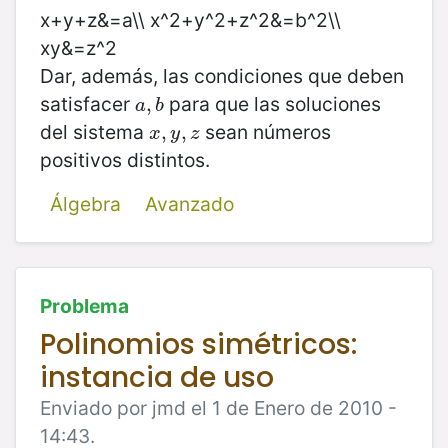
x+y+z&=a\\ x^2+y^2+z^2&=b^2\\
xy&=z^2
Dar, además, las condiciones que deben
satisfacer
para que las soluciones
a
,
,
b
a
b
del sistema
sean números
x
,
,
y
,
z
,
x
y
z
positivos distintos.
Álgebra
Avanzado
Problema
Polinomios simétricos:
instancia de uso
Enviado por jmd el 1 de Enero de 2010 -
14:43.