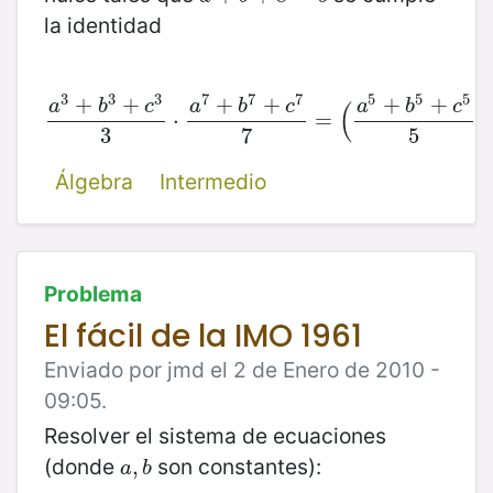
la identidad
3
3
3
7
7
7
5
5
5
+
+
+
+
+
+
a
b
c
a
b
c
a
b
c
(
)
a
3
+
b
3
+
c
3
⋅
3
⋅
a
7
+
b
7
+
c
7
7
=
=
(
a
5
+
b
5
+
c
5
5
)
2
=
3
7
5
Álgebra
Intermedio
Problema
El fácil de la IMO 1961
Enviado por jmd el 2 de Enero de 2010 -
09:05.
Resolver el sistema de ecuaciones
(donde
son constantes):
a
,
,
b
a
b