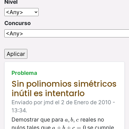
Nivel
Concurso
Problema
Sin polinomios simétricos
inútil es intentarlo
Enviado por jmd el 2 de Enero de 2010 -
13:34.
Demostrar que para
reales no
a
,
,
b
,
,
c
a
b
c
nulos tales que
se cumple
a
+
+
b
+
c
+
=
0
=
0
a
b
c