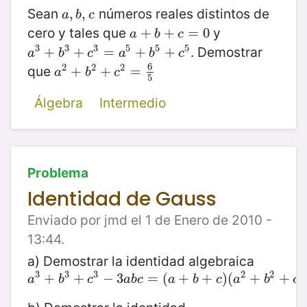
Sean
números reales distintos de
a
,
,
b
,
,
c
a
b
c
cero y tales que
y
a
+
+
b
+
c
+
=
0
=
0
a
b
c
3
3
3
5
5
5
. Demostrar
a
3
+
+
b
3
+
+
c
3
=
a
=
5
+
b
+
5
+
c
5
+
a
b
c
a
b
c
6
2
2
2
que
a
2
+
+
b
2
+
+
c
2
=
6
=
5
a
b
c
5
Álgebra
Intermedio
Problema
Identidad de Gauss
Enviado por jmd el 1 de Enero de 2010 -
13:44.
a) Demostrar la identidad algebraica
3
3
3
2
2
2
a
3
+
+
b
3
+
+
c
3
−
3
−
a
3
b
c
=
(
=
a
+
(
b
+
+
c
)
(
a
+
2
+
)
b
(
2
+
c
+
2
−
a
+
b
−
b
a
b
c
a
b
c
a
b
c
a
b
c