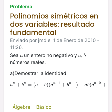
Problema
Polinomios simétricos en
dos variables: resultado
fundamental
Enviado por jmd el 1 de Enero de 2010 -
11:26.
Sea
un entero no negativo y
n
a
,
,
b
n
a
b
números reales.
a)Demostrar la identidad
−
1
−
1
−
2
n
n
n
n
n
a
+
n
+
b
n
=
=
(
(
a
+
+
b
)
(
)
a
(
n
−
1
+
+
b
n
−
1
)
−
)
a
−
b
(
a
n
(
−
2
+
b
+
n
−
2
a
b
a
b
a
b
a
b
a
b
Álgebra
Básico