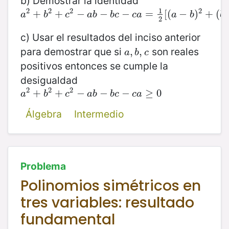
b) Demostrar la identidad
1
2
2
2
2
a
2
+
+
b
2
+
+
c
2
−
a
−
b
−
b
−
c
−
c
a
−
=
1
2
[
(
=
a
−
b
[
(
)
2
+
−
(
b
−
)
c
+
)
2
+
(
(
a
b
c
a
b
b
c
c
a
a
b
b
2
c) Usar el resultados del inciso anterior
para demostrar que si
son reales
a
,
,
b
,
,
c
a
b
c
positivos entonces se cumple la
desigualdad
2
2
2
a
2
+
+
b
2
+
+
c
2
−
a
−
b
−
b
−
c
−
c
a
−
≥
0
≥
0
a
b
c
a
b
b
c
c
a
Álgebra
Intermedio
Problema
Polinomios simétricos en
tres variables: resultado
fundamental