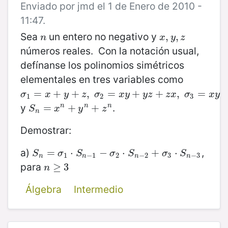
Enviado por jmd el 1 de Enero de 2010 -
11:47.
Sea
un entero no negativo y
n
x
,
,
y
,
z
,
n
x
y
z
números reales. Con la notación usual,
defínanse los polinomios simétricos
elementales en tres variables como
σ
1
=
=
x
+
y
+
+
z
,
+
σ
2
=
,
x
y
+
=
y
z
+
z
x
+
,
σ
3
=
+
x
y
z
,
=
σ
x
y
z
σ
x
y
y
z
z
x
σ
x
y
z
1
2
3
y
.
S
n
=
=
x
n
+
y
+
n
+
z
n
+
n
n
n
S
x
y
z
n
Demostrar:
a)
,
S
n
=
=
σ
1
⋅
S
n
⋅
−
1
−
σ
−
2
⋅
S
n
−
⋅
2
+
σ
3
+
⋅
S
n
−
3
⋅
S
σ
S
σ
S
σ
S
1
−
1
2
−
2
3
−
3
n
n
n
n
para
n
≥
≥
3
3
n
Álgebra
Intermedio