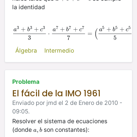
la identidad
3
3
3
7
7
7
5
5
5
+
+
+
+
+
+
a
b
c
a
b
c
a
b
c
(
)
a
3
+
b
3
+
c
3
⋅
3
⋅
a
7
+
b
7
+
c
7
7
=
=
(
a
5
+
b
5
+
c
5
5
)
2
=
3
7
5
Álgebra
Intermedio
Problema
El fácil de la IMO 1961
Enviado por jmd el 2 de Enero de 2010 -
09:05.
Resolver el sistema de ecuaciones
(donde
son constantes):
a
,
,
b
a
b