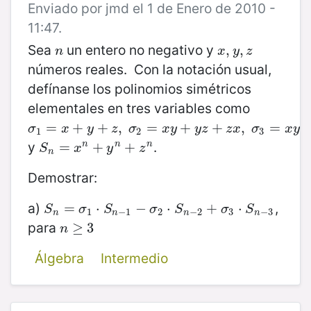
Enviado por jmd el 1 de Enero de 2010 -
11:47.
Sea
un entero no negativo y
n
x
,
,
y
,
z
,
n
x
y
z
números reales. Con la notación usual,
defínanse los polinomios simétricos
elementales en tres variables como
σ
1
=
=
x
+
y
+
+
z
,
+
σ
2
=
,
x
y
+
=
y
z
+
z
x
+
,
σ
3
=
+
x
y
z
,
=
σ
x
y
z
σ
x
y
y
z
z
x
σ
x
y
z
1
2
3
y
.
S
n
=
=
x
n
+
y
+
n
+
z
n
+
n
n
n
S
x
y
z
n
Demostrar:
a)
,
S
n
=
=
σ
1
⋅
S
n
⋅
−
1
−
σ
−
2
⋅
S
n
−
⋅
2
+
σ
3
+
⋅
S
n
−
3
⋅
S
σ
S
σ
S
σ
S
1
−
1
2
−
2
3
−
3
n
n
n
n
para
n
≥
≥
3
3
n
Álgebra
Intermedio