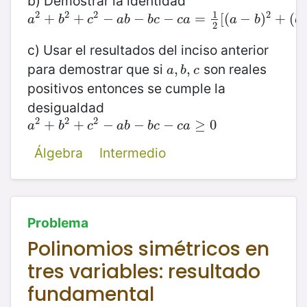
b) Demostrar la identidad
1
2
2
2
2
a
2
+
+
b
2
+
+
c
2
−
a
−
b
−
b
−
c
−
c
a
−
=
1
2
[
(
=
a
−
b
[
(
)
2
+
−
(
b
−
)
c
+
)
2
+
(
(
a
b
c
a
b
b
c
c
a
a
b
b
2
c) Usar el resultados del inciso anterior
para demostrar que si
son reales
a
,
,
b
,
,
c
a
b
c
positivos entonces se cumple la
desigualdad
2
2
2
a
2
+
+
b
2
+
+
c
2
−
a
−
b
−
b
−
c
−
c
a
−
≥
0
≥
0
a
b
c
a
b
b
c
c
a
Álgebra
Intermedio
Problema
Polinomios simétricos en
tres variables: resultado
fundamental