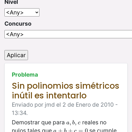
Nivel
Concurso
Problema
Sin polinomios simétricos
inútil es intentarlo
Enviado por jmd el 2 de Enero de 2010 -
13:34.
Demostrar que para
reales no
a
,
,
b
,
,
c
a
b
c
nulos tales que
se cumple
a
+
+
b
+
c
+
=
0
=
0
a
b
c