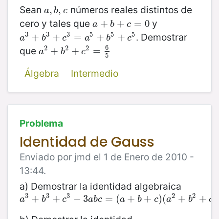
Sean
números reales distintos de
a
,
,
b
,
,
c
a
b
c
cero y tales que
y
a
+
+
b
+
c
+
=
0
=
0
a
b
c
3
3
3
5
5
5
. Demostrar
a
3
+
+
b
3
+
+
c
3
=
a
=
5
+
b
+
5
+
c
5
+
a
b
c
a
b
c
6
2
2
2
que
a
2
+
+
b
2
+
+
c
2
=
6
=
5
a
b
c
5
Álgebra
Intermedio
Problema
Identidad de Gauss
Enviado por jmd el 1 de Enero de 2010 -
13:44.
a) Demostrar la identidad algebraica
3
3
3
2
2
2
a
3
+
+
b
3
+
+
c
3
−
3
−
a
3
b
c
=
(
=
a
+
(
b
+
+
c
)
(
a
+
2
+
)
b
(
2
+
c
+
2
−
a
+
b
−
b
a
b
c
a
b
c
a
b
c
a
b
c