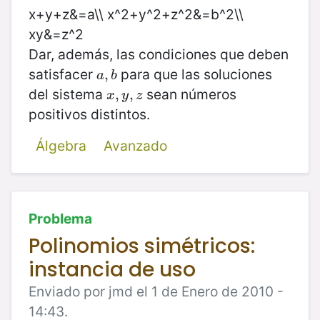
x+y+z&=a\\ x^2+y^2+z^2&=b^2\\
xy&=z^2
Dar, además, las condiciones que deben
satisfacer
para que las soluciones
a
,
,
b
a
b
del sistema
sean números
x
,
,
y
,
z
,
x
y
z
positivos distintos.
Álgebra
Avanzado
Problema
Polinomios simétricos:
instancia de uso
Enviado por jmd el 1 de Enero de 2010 -
14:43.