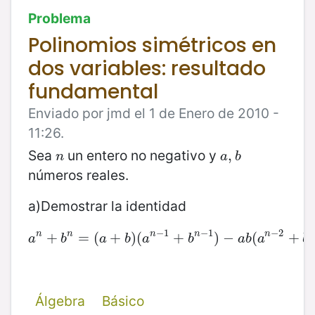
Problema
Polinomios simétricos en
dos variables: resultado
fundamental
Enviado por jmd el 1 de Enero de 2010 -
11:26.
Sea
un entero no negativo y
n
a
,
,
b
n
a
b
números reales.
a)Demostrar la identidad
−
1
−
1
−
2
n
n
n
n
n
a
+
n
+
b
n
=
=
(
(
a
+
+
b
)
(
)
a
(
n
−
1
+
+
b
n
−
1
)
−
)
a
−
b
(
a
n
(
−
2
+
b
+
n
−
2
a
b
a
b
a
b
a
b
a
b
Álgebra
Básico