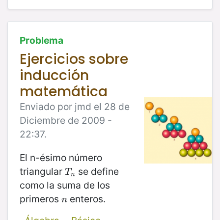
Problema
Ejercicios sobre
inducción
matemática
Enviado por jmd el 28 de
Diciembre de 2009 -
22:37.
El n-ésimo número
triangular
se define
T
n
T
n
como la suma de los
primeros
enteros.
n
n