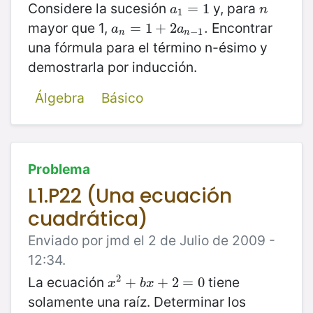
Considere la sucesión
y, para
a
1
=
=
1
1
n
a
n
1
mayor que 1,
Encontrar
a
n
=
=
1
+
1
2
+
a
n
2
−
1
.
.
a
a
−
1
n
n
una fórmula para el término n-ésimo y
demostrarla por inducción.
Álgebra
Básico
Problema
L1.P22 (Una ecuación
cuadrática)
Enviado por jmd el 2 de Julio de 2009 -
12:34.
2
La ecuación
tiene
x
2
+
+
b
x
+
2
+
=
2
0
=
0
x
b
x
solamente una raíz. Determinar los