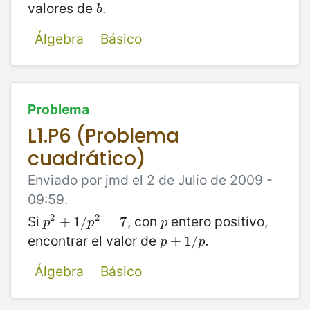
valores de
.
b
b
Álgebra
Básico
Problema
L1.P6 (Problema
cuadrático)
Enviado por jmd el 2 de Julio de 2009 -
09:59.
2
2
Si
, con
entero positivo,
p
2
+
+
1
1
/
p
/
2
=
=
7
7
p
p
p
p
encontrar el valor de
p
+
+
1
/
1
p
/
.
.
p
p
Álgebra
Básico