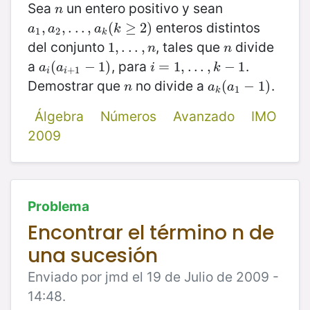
Sea
un entero positivo y sean
n
n
enteros distintos
a
1
,
,
a
2
,
,
.
.
.
.
,
.
a
.
k
,
(
k
≥
(
2
)
≥
2
)
a
a
a
k
1
2
k
del conjunto
, tales que
divide
1
1
,
,
.
.
.
.
,
.
n
.
,
n
n
n
a
, para
.
a
i
(
(
a
i
+
1
−
−
1
)
1
)
i
=
=
1
,
.
1
.
.
,
,
k
.
−
.
.
1
,
−
1
a
a
i
k
+
1
i
i
Demostrar que
no divide a
.
n
a
k
(
(
a
1
−
−
1
)
1
)
n
a
a
1
k
Álgebra
Números
Avanzado
IMO
2009
Problema
Encontrar el término n de
una sucesión
Enviado por jmd el 19 de Julio de 2009 -
14:48.