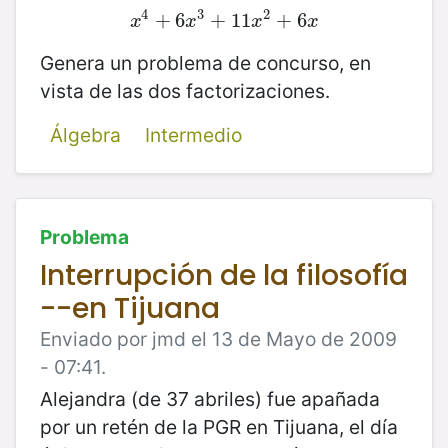
4
3
2
x
4
+
+
6
6
x
3
+
+
11
11
x
2
+
+
6
x
6
x
x
x
x
Genera un problema de concurso, en
vista de las dos factorizaciones.
Álgebra
Intermedio
Problema
Interrupción de la filosofía
--en Tijuana
Enviado por jmd el 13 de Mayo de 2009
- 07:41.
Alejandra (de 37 abriles) fue apañada
por un retén de la PGR en Tijuana, el día