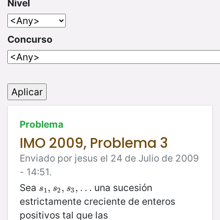
Nivel
Concurso
Problema
IMO 2009, Problema 3
Enviado por jesus el 24 de Julio de 2009
- 14:51.
Sea
una sucesión
s
1
,
,
s
2
,
,
s
3
,
,
…
…
s
s
s
1
2
3
estrictamente creciente de enteros
positivos tal que las