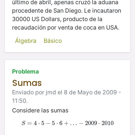
último de abril, apenas cruzó la aduana
procedente de San Diego. Le incautaron
30000 US Dollars, producto de la
recaudación por venta de coca en USA.
Álgebra
Básico
Problema
Sumas
Enviado por jmd el 8 de Mayo de 2009 -
11:50.
Considere las sumas
=
S
4
=
⋅
4
5
⋅
5
−
−
5
5
⋅
⋅
6
6
+
+
…
−
…
2009
−
2009
⋅
2010
⋅
2010
S