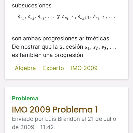
subsucesiones
s
s
1
,
,
s
s
2
,
,
s
s
3
,
…
,
…
y
y
s
s
1
+
1
,
,
s
s
2
+
1
,
,
s
s
3
+
,
1
…
,
…
s
s
s
s
s
s
+
1
+
1
+
1
s
s
s
s
s
s
1
2
3
1
2
3
son ambas progresiones aritméticas.
Demostrar que la sucesión
s
1
,
,
s
2
,
,
s
3
,
,
.
.
.
.
.
.
s
s
s
1
2
3
es también una progresión
Álgebra
Experto
IMO 2009
Problema
IMO 2009 Problema 1
Enviado por Luis Brandon el 21 de Julio
de 2009 - 11:42.