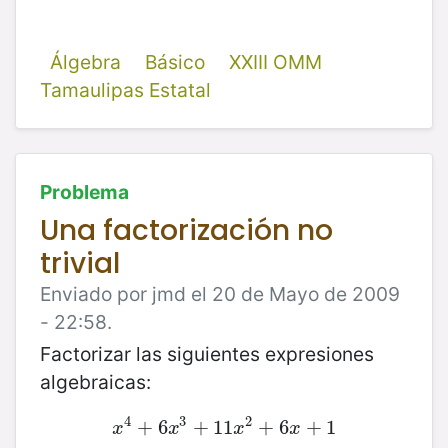
Álgebra
Básico
XXIII OMM
Tamaulipas Estatal
Problema
Una factorización no
trivial
Enviado por jmd el 20 de Mayo de 2009
- 22:58.
Factorizar las siguientes expresiones
algebraicas:
4
3
2
x
+
4
+
6
6
x
3
+
+
11
11
x
2
+
+
6
6
x
+
+
1
1
x
x
x
x