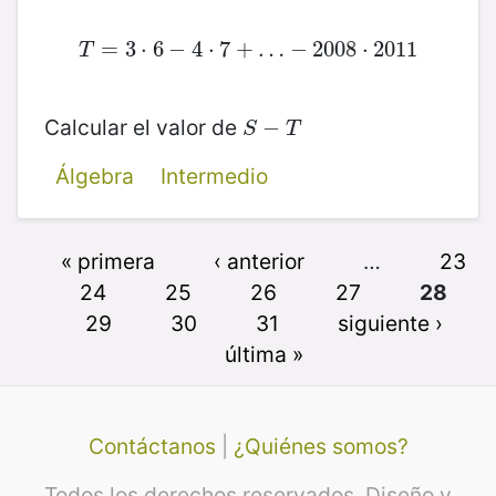
=
T
3
=
⋅
3
6
⋅
6
−
−
4
4
⋅
⋅
7
7
+
+
…
−
…
2008
−
2008
⋅
2011
⋅
2011
T
Calcular el valor de
S
−
−
T
S
T
Álgebra
Intermedio
« primera
‹ anterior
…
23
24
25
26
27
28
29
30
31
siguiente ›
última »
Contáctanos
|
¿Quiénes somos?
Todos los derechos reservados. Diseño y