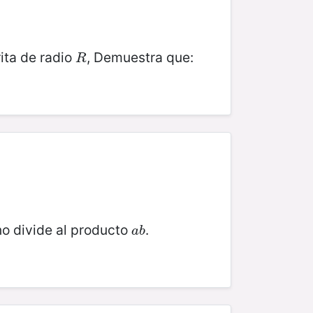
ita de radio
, Demuestra que:
R
R
no divide al producto
.
a
b
a
b