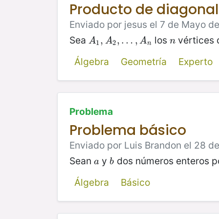
Producto de diagonal
Enviado por jesus el 7 de Mayo de
Sea
los
vértices 
A
1
,
,
A
2
,
…
,
…
,
A
n
,
n
A
A
A
n
1
2
n
Álgebra
Geometría
Experto
Problema
Problema básico
Enviado por Luis Brandon el 28 de
Sean
y
dos números enteros po
a
b
a
b
Álgebra
Básico