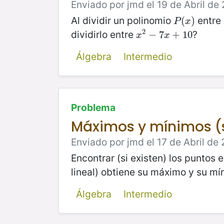
Enviado por jmd el 19 de Abril de 
Al dividir un polinomio
entre
P
(
(
x
)
)
P
x
2
dividirlo entre
?
x
2
−
−
7
7
x
+
10
+
10
x
x
Álgebra
Intermedio
Problema
Máximos y mínimos (
Enviado por jmd el 17 de Abril de 
Encontrar (si existen) los puntos 
lineal) obtiene su máximo y su mí
Álgebra
Intermedio