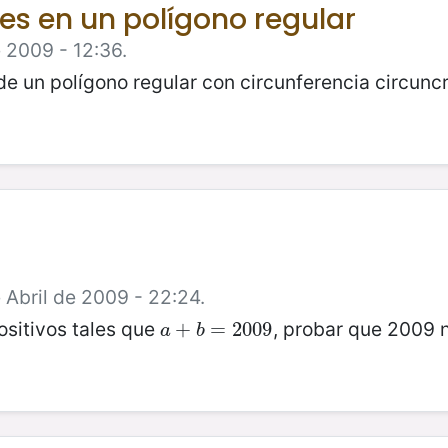
es en un polígono regular
 2009 - 12:36.
de un polígono regular con circunferencia circuncr
 Abril de 2009 - 22:24.
sitivos tales que
, probar que 2009 
a
+
+
b
=
2009
=
2009
a
b