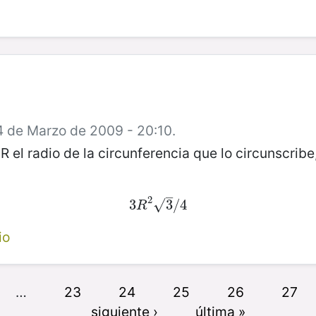
4 de Marzo de 2009 - 20:10.
R el radio de la circunferencia que lo circunscrib
–
2
3
3
R
2
3
3
/
/
4
4
√
R
io
…
23
24
25
26
27
siguiente ›
última »