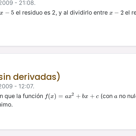
2009 - 21:08.
el residuo es 2, y al dividirlo entre
el r
x
−
−
5
5
x
−
−
2
2
x
x
sin derivadas)
2009 - 12:07.
2
en que la función
(con
no nul
f
(
(
x
)
=
)
a
=
x
2
+
b
x
+
+
c
+
a
f
x
a
x
b
x
c
a
nimo.