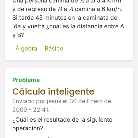
Una persona camina de
a
a 4 km/h
A
B
A
B
y de regreso de
a
camina a 6 km/h.
B
A
B
A
Si tarda 45 minutos en la caminata de
ida y vuelta ¿cuál es la distancia entre A
y B?
Álgebra
Básico
Problema
Cálculo inteligente
Enviado por jesus el 30 de Enero de
2009 - 22:41.
¿Cuál es el resultado de la siguiente
operación?