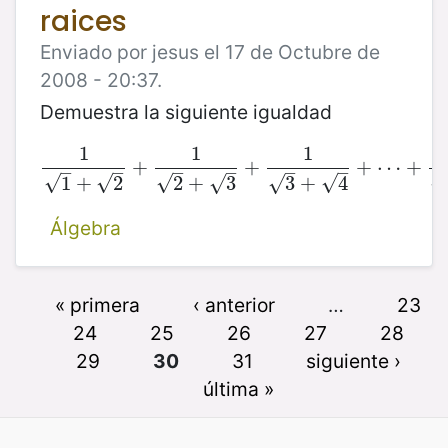
raices
Enviado por jesus el 17 de Octubre de
2008 - 20:37.
Demuestra la siguiente igualdad
1
1
1
+
1
1
+
2
+
1
2
+
+
3
+
1
3
+
4
+
⋯
+
+
1
⋯
2007
+
+
–
–
–
–
–
–
√
√
√
√
√
√
√
1
+
2
2
+
3
3
+
4
Álgebra
« primera
‹ anterior
…
23
24
25
26
27
28
29
30
31
siguiente ›
última »