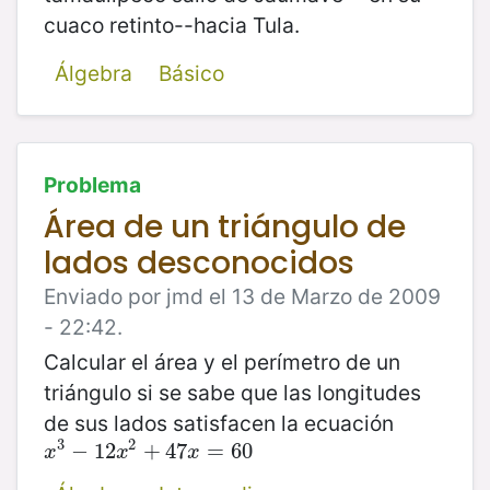
cuaco retinto--hacia Tula.
Álgebra
Básico
Problema
Área de un triángulo de
lados desconocidos
Enviado por jmd el 13 de Marzo de 2009
- 22:42.
Calcular el área y el perímetro de un
triángulo si se sabe que las longitudes
de sus lados satisfacen la ecuación
3
2
x
3
−
−
12
12
x
2
+
+
47
47
x
=
60
=
60
x
x
x