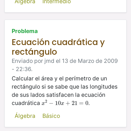
Álgebra
Intermedio
Problema
Ecuación cuadrática y
rectángulo
Enviado por jmd el 13 de Marzo de 2009
- 22:36.
Calcular el área y el perímetro de un
rectángulo si se sabe que las longitudes
de sus lados satisfacen la ecuación
2
cuadrática
.
x
2
−
−
10
10
x
+
21
+
=
21
0
=
0
x
x
Álgebra
Básico