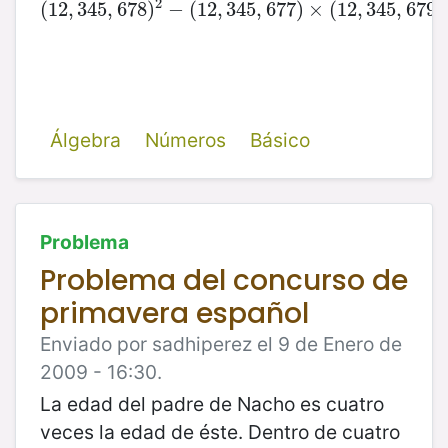
2
(
(
12
12
,
,
345
345
,
,
678
678
)
)
2
−
−
(
12
(
12
,
345
,
345
,
677
,
677
)
×
)
(
×
12
(
,
12
345
,
345
,
679
,
679
)
)
Álgebra
Números
Básico
Problema
Problema del concurso de
primavera español
Enviado por sadhiperez el 9 de Enero de
2009 - 16:30.
La edad del padre de Nacho es cuatro
veces la edad de éste. Dentro de cuatro