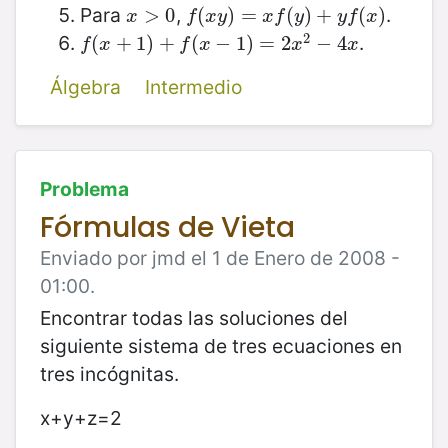
Para
,
.
x
>
>
0
0
f
(
(
x
y
)
)
=
x
=
f
(
y
)
+
(
y
)
f
(
+
x
)
(
)
x
f
x
y
x
f
y
y
f
x
2
.
f
(
(
x
+
+
1
)
+
1
f
)
(
+
x
−
1
(
)
=
2
−
x
1
2
)
−
=
4
x
2
−
4
f
x
f
x
x
x
Álgebra
Intermedio
Problema
Fórmulas de Vieta
Enviado por jmd el 1 de Enero de 2008 -
01:00.
Encontrar todas las soluciones del
siguiente sistema de tres ecuaciones en
tres incógnitas.
x+y+z=2