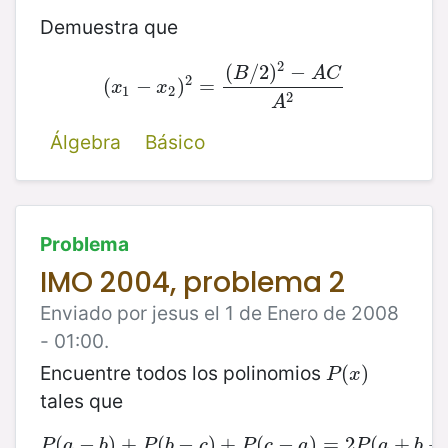
Demuestra que
2
(
/
2
)
−
B
A
C
2
(
(
x
1
−
−
x
2
)
)
2
=
=
(
B
/
2
)
2
−
A
C
A
2
x
x
1
2
2
A
Álgebra
Básico
Problema
IMO 2004, problema 2
Enviado por jesus el 1 de Enero de 2008
- 01:00.
Encuentre todos los polinomios
P
(
(
x
)
)
P
x
tales que
(
−
P
(
)
a
+
−
b
)
+
(
P
−
(
b
−
)
c
+
)
+
P
(
(
c
−
−
a
)
=
)
2
=
P
(
2
a
+
(
b
+
+
c
)
+
P
a
b
P
b
c
P
c
a
P
a
b