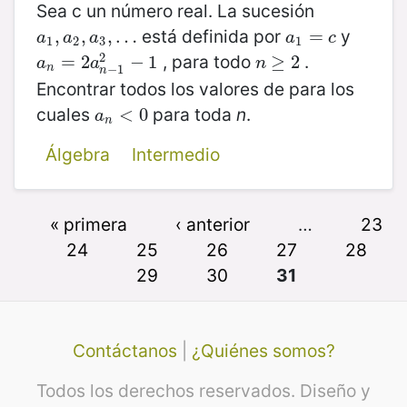
Sea c un número real. La sucesión
está definida por
y
a
1
,
,
a
2
,
,
a
3
,
,
…
…
a
1
=
=
c
a
a
a
a
c
1
2
3
1
2
, para todo
.
a
n
=
=
2
a
2
n
−
1
2
−
−
1
1
n
≥
≥
2
2
a
a
n
n
−
1
n
Encontrar todos los valores de para los
cuales
para toda
n
.
a
n
<
<
0
0
a
n
Álgebra
Intermedio
« primera
‹ anterior
…
23
24
25
26
27
28
29
30
31
Contáctanos
|
¿Quiénes somos?
Todos los derechos reservados. Diseño y