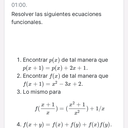
01:00.
Resolver las siguientes ecuaciones
funcionales.
Encontrar
de tal manera que
p
(
(
x
)
)
p
x
.
p
(
(
x
+
+
1
)
1
=
)
p
=
(
x
)
+
(
2
)
x
+
+
1
2
+
1
p
x
p
x
x
Encontrar
de tal manera que
f
(
(
x
)
)
f
x
2
.
f
(
(
x
+
+
1
)
=
1
x
)
2
=
−
3
x
+
−
2
3
+
2
f
x
x
x
Lo mismo para
2
+
1
+
1
x
x
(
f
(
x
+
1
x
)
)
=
=
(
x
(
2
+
1
x
2
)
)
+
+
1
/
x
1
/
f
x
2
x
x
.
f
(
(
x
+
+
y
)
=
)
f
(
=
x
)
+
f
(
(
y
)
)
+
+
f
(
x
(
)
f
(
)
y
+
)
(
)
(
)
f
x
y
f
x
f
y
f
x
f
y