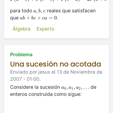
para todo
reales que satisfacen
a
,
,
b
,
,
c
a
b
c
que
.
a
b
+
+
b
c
+
+
c
a
=
0
=
0
a
b
b
c
c
a
Álgebra
Experto
Problema
Una sucesión no acotada
Enviado por jesus el 13 de Noviembre de
2007 - 01:00.
Considere la sucesión
de
a
0
,
,
a
1
,
,
a
2
,
,
…
…
a
a
a
0
1
2
enteros construida como sigue: