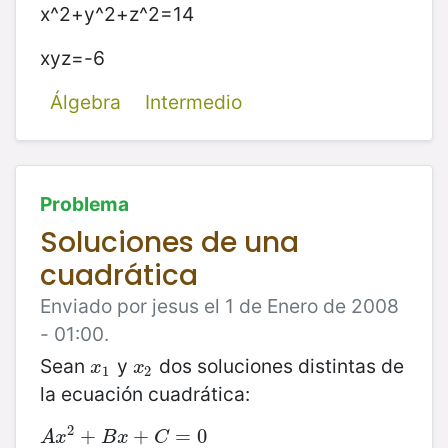
x^2+y^2+z^2=14
xyz=-6
Álgebra
Intermedio
Problema
Soluciones de una
cuadrática
Enviado por jesus el 1 de Enero de 2008
- 01:00.
Sean
y
dos soluciones distintas de
x
1
x
2
x
x
1
2
la ecuación cuadrática:
2
A
x
2
+
+
B
x
+
C
+
=
0
=
0
A
x
B
x
C