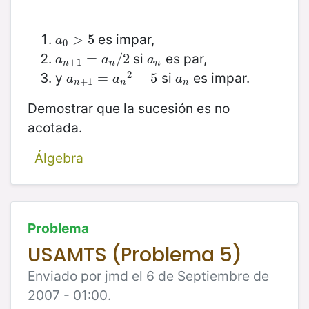
es impar,
a
0
>
>
5
5
a
0
si
es par,
a
n
+
1
=
=
a
n
/
2
/
2
a
n
a
a
a
+
1
n
n
n
2
y
si
es impar.
a
n
+
1
=
=
a
n
2
−
−
5
5
a
n
a
a
a
+
1
n
n
n
Demostrar que la sucesión es no
acotada.
Álgebra
Problema
USAMTS (Problema 5)
Enviado por jmd el 6 de Septiembre de
2007 - 01:00.