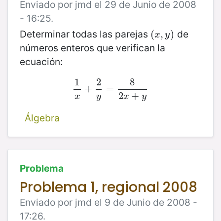
Enviado por jmd el 29 de Junio de 2008
- 16:25.
Determinar todas las parejas
de
(
(
x
,
,
y
)
)
x
y
números enteros que verifican la
ecuación:
1
2
8
1
+
x
+
2
y
=
=
8
2
x
+
y
2
+
x
y
x
y
Álgebra
Problema
Problema 1, regional 2008
Enviado por jmd el 9 de Junio de 2008 -
17:26.