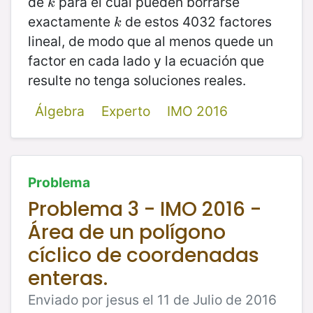
de
para el cual pueden borrarse
k
k
exactamente
de estos 4032 factores
k
k
lineal, de modo que al menos quede un
factor en cada lado y la ecuación que
resulte no tenga soluciones reales.
Álgebra
Experto
IMO 2016
Problema
Problema 3 - IMO 2016 -
Área de un polígono
cíclico de coordenadas
enteras.
Enviado por jesus el 11 de Julio de 2016