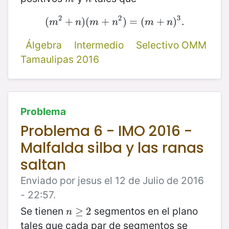
2
2
3
(
(
m
+
2
+
)
n
(
)
(
m
+
+
n
2
)
)
=
=
(
m
(
+
n
+
)
3
.
)
.
m
n
m
n
m
n
Álgebra
Intermedio
Selectivo OMM
Tamaulipas 2016
Problema
Problema 6 - IMO 2016 -
Malfalda silba y las ranas
saltan
Enviado por jesus el 12 de Julio de 2016
- 22:57.
Se tienen
segmentos en el plano
n
≥
≥
2
2
n
tales que cada par de segmentos se