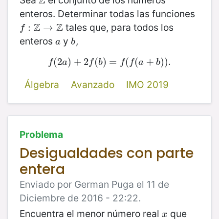
Z
Z
enteros. Determinar todas las funciones
Z
Z
tales que, para todos los
f
:
Z
:
→
Z
→
f
enteros
y
,
a
b
a
b
(
2
f
(
)
2
+
a
)
+
2
2
(
f
(
b
)
)
=
=
f
(
f
(
(
a
(
+
b
+
)
)
.
)
)
.
f
a
f
b
f
f
a
b
Álgebra
Avanzado
IMO 2019
Problema
Desigualdades con parte
entera
Enviado por German Puga el 11 de
Diciembre de 2016 - 22:22.
Encuentra el menor número real
que
x
x