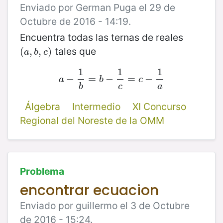
Enviado por German Puga el 29 de
Octubre de 2016 - 14:19.
Encuentra todas las ternas de reales
tales que
(
(
a
,
,
b
,
,
c
)
)
a
b
c
1
1
1
−
a
−
1
=
b
=
b
−
−
1
c
=
=
c
−
1
−
a
a
b
c
b
c
a
Álgebra
Intermedio
XI Concurso
Regional del Noreste de la OMM
Problema
encontrar ecuacion
Enviado por guillermo el 3 de Octubre
de 2016 - 15:24.