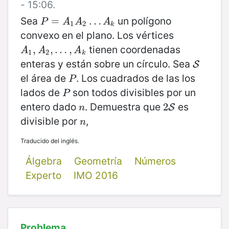
- 15:06.
Sea
un polígono
P
=
=
A
1
A
2
…
A
…
k
P
A
A
A
1
2
k
convexo en el plano. Los vértices
tienen coordenadas
A
1
,
,
A
2
,
…
,
…
,
A
k
,
A
A
A
1
2
k
enteras y están sobre un círculo. Sea
S
S
el área de
. Los cuadrados de las los
P
P
lados de
son todos divisibles por un
P
P
entero dado
. Demuestra que
es
n
2
2
S
S
n
divisible por
,
n
n
Traducido del inglés.
Álgebra
Geometría
Números
Experto
IMO 2016
Problema