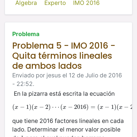
Álgebra
Experto
IMO 2016
Problema
Problema 5 - IMO 2016 -
Quita términos lineales
de ambos lados
Enviado por jesus el 12 de Julio de 2016
- 22:52.
En la pizarra está escrita la ecuación
(
−
1
)
(
(
x
−
−
1
)
2
(
x
)
−
⋯
2
)
(
⋯
(
−
x
−
2016
2016
)
)
=
=
(
x
(
−
1
−
)
(
1
x
)
−
(
2
)
⋯
−
(
2
x
)
x
x
x
x
x
que tiene 2016 factores lineales en cada
lado. Determinar el menor valor posible