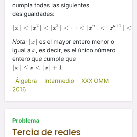
cumpla todas las siguientes
desigualdades:
2
3
+
1
n
n
⌊
⌋
<
⌊
⌊
x
⌋
<
⌋
⌊
<
x
2
⌊
⌋
<
⌊
x
⌋
3
<
⌋
<
⋯
⋯
<
<
⌊
x
⌊
n
⌋
<
⌋
⌊
x
<
n
+
⌊
1
⌋
<
…
⌋
<
x
x
x
x
x
Nota:
es el mayor entero menor o
⌊
⌊
x
⌋
⌋
x
igual a
, es decir, es el único número
x
x
entero que cumple que
.
⌊
⌊
x
⌋
⌋
≤
≤
x
<
⌊
x
<
⌋
+
1
⌊
⌋
+
1
x
x
x
Álgebra
Intermedio
XXX OMM
2016
Problema
Tercia de reales