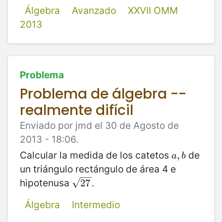
Álgebra
Avanzado
XXVII OMM
2013
Problema
Problema de álgebra --
realmente difícil
Enviado por jmd el 30 de Agosto de
2013 - 18:06.
Calcular la medida de los catetos
de
a
,
,
b
a
b
un triángulo rectángulo de área 4 e
−
−
hipotenusa
.
√
27
27
Álgebra
Intermedio