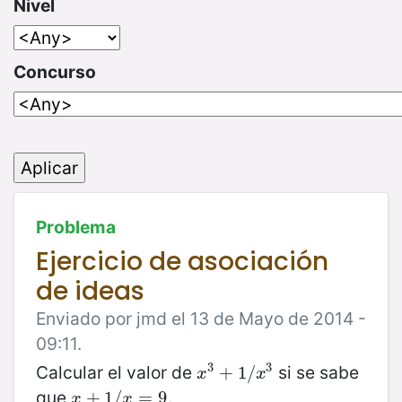
Nivel
Concurso
Problema
Ejercicio de asociación
de ideas
Enviado por jmd el 13 de Mayo de 2014 -
09:11.
3
3
Calcular el valor de
si se sabe
x
3
+
+
1
/
1
x
/
3
x
x
que
.
x
+
+
1
/
1
x
/
=
9
=
9
x
x