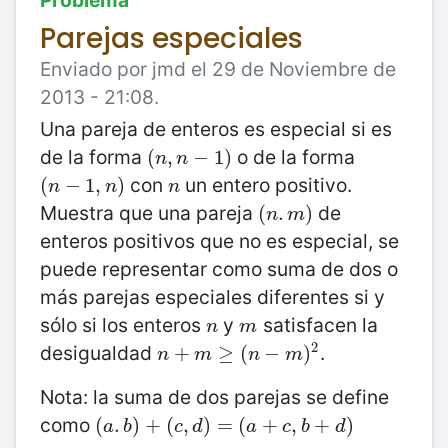
Parejas especiales
Enviado por jmd el 29 de Noviembre de
2013 - 21:08.
Una pareja de enteros es especial si es
de la forma
o de la forma
(
(
n
,
,
n
−
−
1
)
1
)
n
n
con
un entero positivo.
(
(
n
−
−
1
,
n
1
)
,
)
n
n
n
n
Muestra que una pareja
de
(
(
n
.
.
m
)
)
n
m
enteros positivos que no
es especial, se
puede representar como suma de dos o
más parejas especiales diferentes si y
sólo si los enteros
y
satisfacen la
n
m
n
m
2
desigualdad
.
n
+
+
m
≥
(
≥
n
−
(
m
)
−
2
)
n
m
n
m
Nota: la suma de dos parejas se define
como
(
(
a
.
.
b
)
)
+
+
(
c
(
,
d
,
)
=
)
(
a
=
+
c
(
,
b
+
+
d
)
,
+
)
a
b
c
d
a
c
b
d