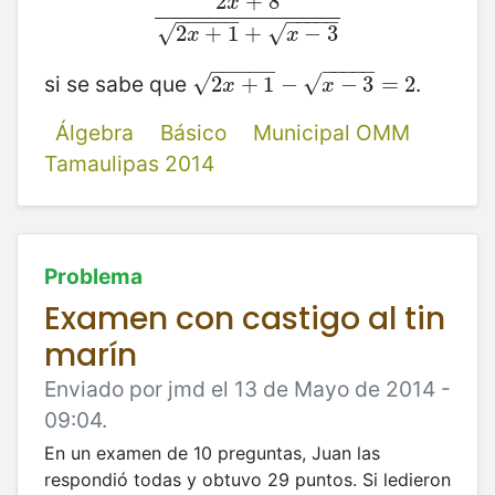
2
+
8
x
2
x
+
8
2
x
+
1
+
x
−
3
−
−
−
−
−
−
−
−
−
−
√
√
2
+
1
+
−
3
x
x
−
−
−
−
−
−
−
−
−
−
si se sabe que
.
√
√
2
x
2
+
1
+
−
x
1
−
−
3
=
2
−
3
=
2
x
x
Álgebra
Básico
Municipal OMM
Tamaulipas 2014
Problema
Examen con castigo al tin
marín
Enviado por jmd el 13 de Mayo de 2014 -
09:04.
En un examen de 10 preguntas, Juan las
respondió todas y obtuvo 29 puntos. Si le
dieron