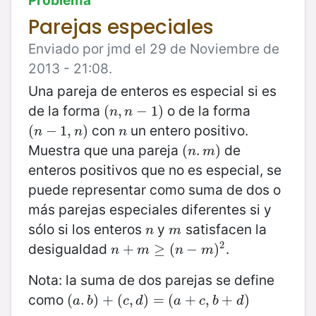
Parejas especiales
Enviado por jmd el 29 de Noviembre de
2013 - 21:08.
Una pareja de enteros es especial si es
de la forma
o de la forma
(
(
n
,
,
n
−
−
1
)
1
)
n
n
con
un entero positivo.
(
(
n
−
−
1
,
n
1
)
,
)
n
n
n
n
Muestra que una pareja
de
(
(
n
.
.
m
)
)
n
m
enteros positivos que no
es especial, se
puede representar como suma de dos o
más parejas especiales diferentes si y
sólo si los enteros
y
satisfacen la
n
m
n
m
2
desigualdad
.
n
+
+
m
≥
(
≥
n
−
(
m
)
−
2
)
n
m
n
m
Nota: la suma de dos parejas se define
como
(
(
a
.
.
b
)
)
+
+
(
c
(
,
d
,
)
=
)
(
a
=
+
c
(
,
b
+
+
d
)
,
+
)
a
b
c
d
a
c
b
d