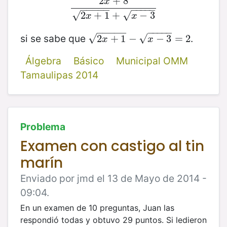
2
+
8
x
2
x
+
8
2
x
+
1
+
x
−
3
−
−
−
−
−
−
−
−
−
−
√
√
2
+
1
+
−
3
x
x
−
−
−
−
−
−
−
−
−
−
si se sabe que
.
√
√
2
x
2
+
1
+
−
x
1
−
−
3
=
2
−
3
=
2
x
x
Álgebra
Básico
Municipal OMM
Tamaulipas 2014
Problema
Examen con castigo al tin
marín
Enviado por jmd el 13 de Mayo de 2014 -
09:04.
En un examen de 10 preguntas, Juan las
respondió todas y obtuvo 29 puntos. Si le
dieron