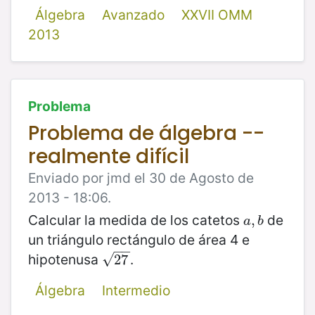
Álgebra
Avanzado
XXVII OMM
2013
Problema
Problema de álgebra --
realmente difícil
Enviado por jmd el 30 de Agosto de
2013 - 18:06.
Calcular la medida de los catetos
de
a
,
,
b
a
b
un triángulo rectángulo de área 4 e
−
−
hipotenusa
.
√
27
27
Álgebra
Intermedio