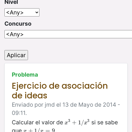
Nivel
Concurso
Problema
Ejercicio de asociación
de ideas
Enviado por jmd el 13 de Mayo de 2014 -
09:11.
3
3
Calcular el valor de
si se sabe
x
3
+
+
1
/
1
x
/
3
x
x
que
.
x
+
+
1
/
1
x
/
=
9
=
9
x
x