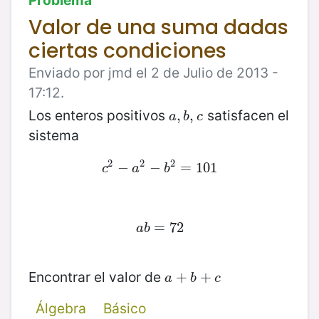
Valor de una suma dadas
ciertas condiciones
Enviado por jmd el 2 de Julio de 2013 -
17:12.
Los enteros positivos
satisfacen el
a
,
,
b
,
,
c
a
b
c
sistema
2
2
2
c
−
2
−
a
2
−
−
b
2
=
=
101
101
c
a
b
a
b
=
=
72
72
a
b
Encontrar el valor de
a
+
+
b
+
c
+
a
b
c
Álgebra
Básico