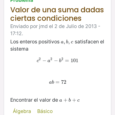
Valor de una suma dadas
ciertas condiciones
Enviado por jmd el 2 de Julio de 2013 -
17:12.
Los enteros positivos
satisfacen el
a
,
,
b
,
,
c
a
b
c
sistema
2
2
2
c
−
2
−
a
2
−
−
b
2
=
=
101
101
c
a
b
a
b
=
=
72
72
a
b
Encontrar el valor de
a
+
+
b
+
c
+
a
b
c
Álgebra
Básico