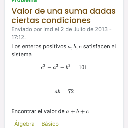
Valor de una suma dadas
ciertas condiciones
Enviado por jmd el 2 de Julio de 2013 -
17:12.
Los enteros positivos
satisfacen el
a
,
,
b
,
,
c
a
b
c
sistema
2
2
2
c
−
2
−
a
2
−
−
b
2
=
=
101
101
c
a
b
a
b
=
=
72
72
a
b
Encontrar el valor de
a
+
+
b
+
c
+
a
b
c
Álgebra
Básico