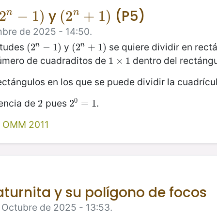
y
(P5)
2
2
n
−
−
1
)
1
)
(
(
2
2
n
+
+
1
)
1
)
n
n
mbre de 2025 - 14:50.
itudes
y
se quiere dividir en rect
n
n
(
(
2
2
n
−
−
1
)
1
)
(
(
2
2
n
+
+
1
)
1
)
 número de cuadraditos de
dentro del rectángu
1
1
×
×
1
1
ctángulos en los que se puede dividir la cuadrícul
0
encia de
pues
.
2
2
2
2
0
=
=
1
1
 OMM 2011
aturnita y su polígono de focos
e Octubre de 2025 - 13:53.