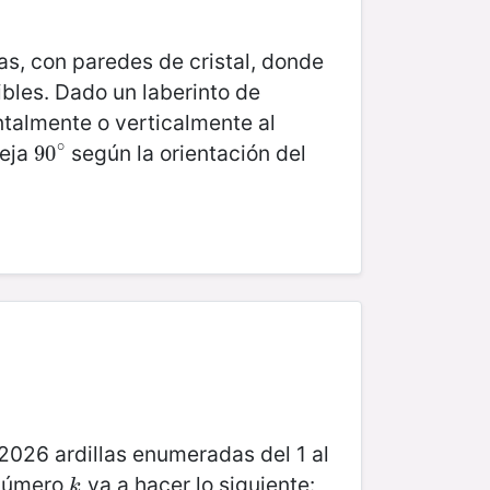
as, con paredes de cristal, donde
ibles. Dado un laberinto de
ntalmente o verticalmente al
∘
leja
según la orientación del
90
90
∘
2026 ardillas enumeradas del 1 al
l número
va a hacer lo siguiente:
k
k