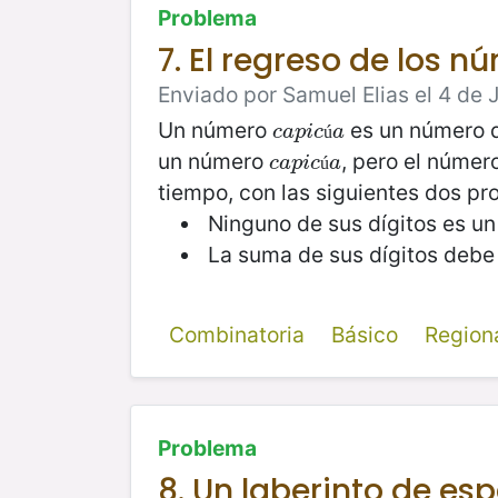
Problema
7. El regreso de los n
Enviado por Samuel Elias el 4 de J
Un número
es un número q
c
a
p
i
c
ú
a
c
a
p
i
c
a
ú
un número
, pero el núme
c
a
p
i
c
ú
a
c
a
p
i
c
a
ú
tiempo, con las siguientes dos pr
Ninguno de sus dígitos es un
La suma de sus dígitos debe s
Combinatoria
Básico
Region
Problema
8. Un laberinto de esp