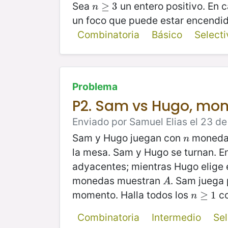
Sea
un entero positivo. En 
n
≥
≥
3
3
n
un foco que puede estar encendi
Combinatoria
Básico
Select
Problema
P2. Sam vs Hugo, mon
Enviado por Samuel Elias el 23 de
Sam y Hugo juegan con
monedas
n
n
la mesa. Sam y Hugo se turnan. E
adyacentes; mientras Hugo elige 
monedas muestran
. Sam juega
A
A
momento. Halla todos los
co
n
≥
≥
1
1
n
Combinatoria
Intermedio
Se