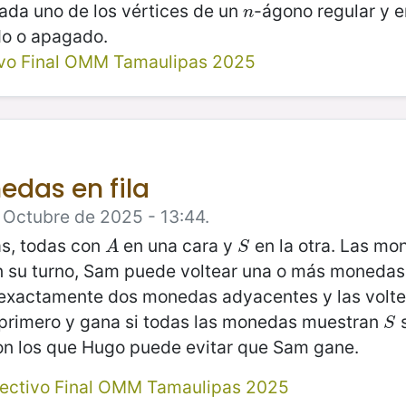
cada uno de los vértices de un
-ágono regular y e
n
n
do o apagado.
ivo Final OMM Tamaulipas 2025
edas en fila
 Octubre de 2025 - 13:44.
, todas con
en una cara y
en la otra. Las mo
A
S
A
S
n su turno, Sam puede voltear una o más monedas
exactamente dos monedas adyacentes y las voltea.
 primero y gana si todas las monedas muestran
s
S
S
n los que Hugo puede evitar que Sam gane.
lectivo Final OMM Tamaulipas 2025