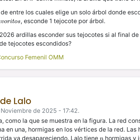
, de entre los cuales elige un solo árbol donde es
, esconde 1 tejocote por árbol.
v
o
r
i
t
o
s
a
v
o
r
i
t
o
s
26 ardillas esconder sus tejocotes si al final de
 de tejocotes escondidos?
Concurso Femenil OMM
 de Lalo
e Noviembre de 2025 - 17:42.
a, como la que se muestra en la figura. La red con
una en una, hormigas en los vértices de la red. La
corrida va desapareciendo. Lalo tiene
hormigas y j
n
n