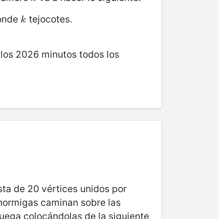
conde
tejocotes.
k
k
 los 2026 minutos todos los
sta de 20 vértices unidos por
s hormigas caminan sobre las
uega colocándolas de la siguiente