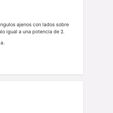
ángulos ajenos con lados sobre
lo igual a una potencia de
.
2
2
a.