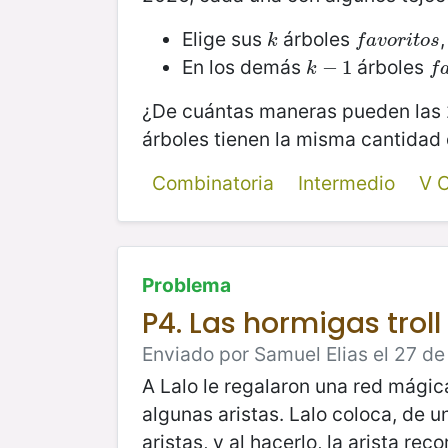
Elige sus
árboles
k
f
a
v
o
r
i
t
o
s
k
f
a
v
o
r
i
t
o
s
En los demás
árboles
k
−
−
1
1
f
a
k
f
¿De cuántas maneras pueden las 20
árboles tienen la misma cantidad
Combinatoria
Intermedio
V 
Problema
P4. Las hormigas troll
Enviado por Samuel Elias el 27 d
A Lalo le regalaron una red mágic
algunas aristas. Lalo coloca, de 
aristas, y al hacerlo, la arista re