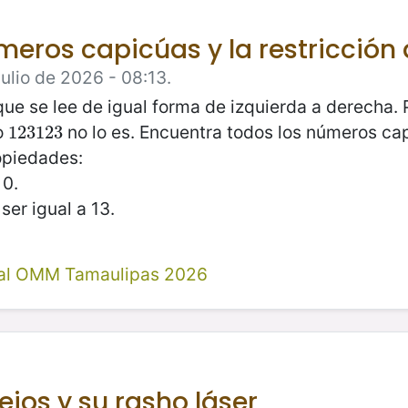
úmeros capicúas y la restricción
ulio de 2026 - 08:13.
ue se lee de igual forma de izquierda a derecha.
ro
no lo es. Encuentra todos los números c
123123
123123
opiedades:
 0.
er igual a 13.
al OMM Tamaulipas 2026
ejos y su rasho láser