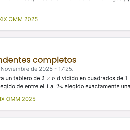
XIX OMM 2025
endentes completos
e Noviembre de 2025 - 17:25.
ra un tablero de
dividido en cuadrados de
2
2
×
×
n
1
1
n
legido de entre el
al
elegido exactamente una
1
1
2
2
n
n
IX OMM 2025