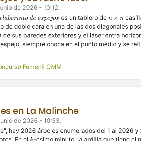
Junio de 2026 - 10:12.
n
es un tablero de
casill
l
a
b
e
r
i
n
t
o
d
e
e
s
p
e
j
o
s
n
×
×
n
l
a
b
e
r
i
n
t
o
d
e
e
s
p
e
j
o
s
n
n
jo de doble cara en una de las dos diagonales pos
 de sus paredes exteriores y el láser entra horizo
n espejo, siempre choca en el punto medio y se ref
oncurso Femenil OMM
tes en La Malinche
Junio de 2026 - 10:33.
e", hay 2026 árboles enumerados del 1 al 2026 y 
otes. En el
-ésimo minuto, la ardilla que tiene e
k
k