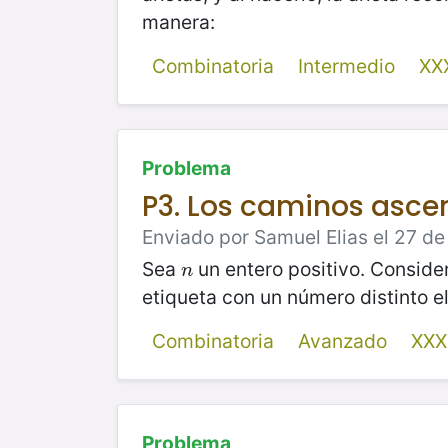
manera:
Combinatoria
Intermedio
XX
Problema
P3. Los caminos asc
Enviado por Samuel Elias el 27 d
Sea
un entero positivo. Conside
n
n
etiqueta con un número distinto e
Combinatoria
Avanzado
XXX
Problema