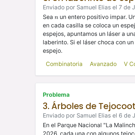
Enviado por Samuel Elias el 7 de 
Sea
un entero positivo impar. U
n
n
en cada casilla se coloca un espe
espejos, apuntamos un láser a una
laberinto. Si el láser choca con u
espejo.
Combinatoria
Avanzado
V C
Problema
3. Árboles de Tejocoo
Enviado por Samuel Elias el 6 de 
En el Parque Nacional "La Malinch
2026, cada una con algunos tejoc