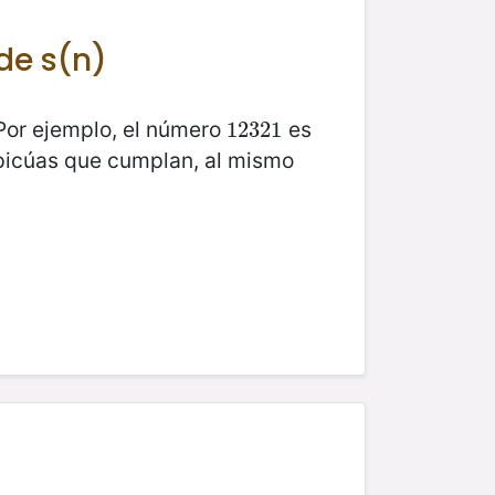
 de s(n)
 Por ejemplo, el número
es
12321
12321
apicúas que cumplan, al mismo