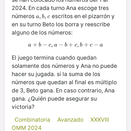
2024. En cada turno Ana escoge tres
números
escritos en el pizarrón y
a
,
,
b
,
,
c
a
b
c
en su turno Beto los borra y reescribe
alguno de los números:
+
a
+
−
b
−
,
c
,
a
−
−
b
+
+
c
,
b
,
+
c
+
−
a
−
a
b
c
a
b
c
b
c
a
El juego termina cuando quedan
solamente dos números y Ana no puede
hacer su jugada. si la suma de los
números que quedan al final es múltiplo
de 3, Beto gana. En caso contrario, Ana
gana. ¿Quién puede asegurar su
victoria?
Combinatoria
Avanzado
XXXVIII
OMM 2024