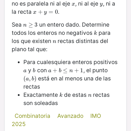
no es paralela ni al eje
, ni al eje
, ni a
x
y
x
y
la recta
.
x
+
+
y
=
0
=
0
x
y
Sea
un entero dado. Determine
n
≥
≥
3
3
n
todos los enteros no negativos
para
k
k
los que existen
rectas distintas del
n
n
plano tal que:
Para cualesquiera enteros positivos
y
con
, el punto
a
b
a
+
+
b
≤
n
≤
+
1
+
1
a
b
a
b
n
está en al menos una de las
(
(
a
,
,
b
)
)
a
b
rectas
Exactamente
de estas
rectas
k
n
k
n
son soleadas
Combinatoria
Avanzado
IMO
2025