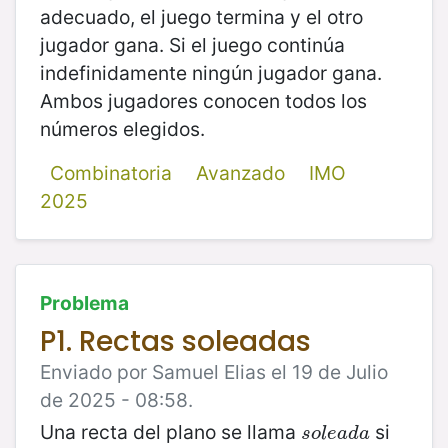
adecuado, el juego termina y el otro
jugador gana. Si el juego continúa
indefinidamente ningún jugador gana.
Ambos jugadores conocen todos los
números elegidos.
Combinatoria
Avanzado
IMO
2025
Problema
P1. Rectas soleadas
Enviado por Samuel Elias el 19 de Julio
de 2025 - 08:58.
Una recta del plano se llama
si
s
o
l
e
a
d
a
s
o
l
e
a
d
a