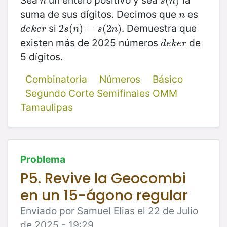
n
s
(
(
n
)
)
n
s
n
suma de sus dígitos. Decimos que
es
n
n
si
. Demuestra que
d
e
k
e
r
2
2
s
(
(
n
)
)
=
=
s
(
2
(
n
2
)
)
d
e
k
e
r
s
n
s
n
existen más de 2025 números
de
d
e
k
e
r
d
e
k
e
r
5 dígitos.
Combinatoria
Números
Básico
Segundo Corte Semifinales OMM
Tamaulipas
Problema
P5. Revive la Geocombi
en un 15-ágono regular
Enviado por Samuel Elias el 22 de Julio
de 2025 - 19:29.