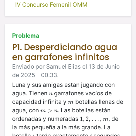
IV Concurso Femenil OMM
Problema
P1. Desperdiciando agua
en garrafones infinitos
Enviado por Samuel Elias el 13 de Junio
de 2025 - 00:33.
Luna y sus amigas estan jugando con
agua. Tienen
garrafones vacíos de
n
n
capacidad infinita y
botellas llenas de
m
m
agua, con
. Las botellas están
m
>
>
n
m
n
ordenadas y numeradas
, de
1
1
,
,
2
2
,
,
…
…
,
m
,
m
la más pequeña a la más grande. La
botella
tarda exactamente
segundos
i
i