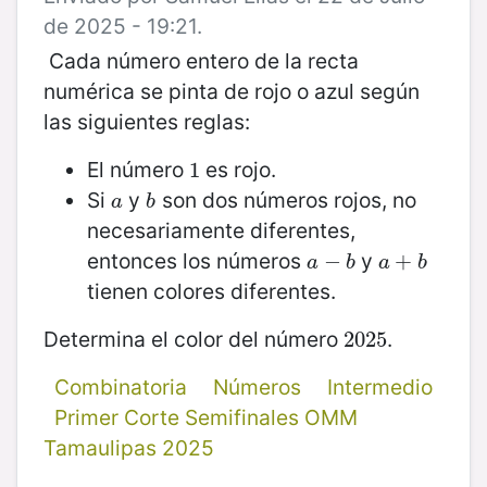
de 2025 - 19:21.
Cada número entero de la recta
numérica se pinta de rojo o azul según
las siguientes reglas:
El número
es rojo.
1
1
Si
y
son dos números rojos, no
a
b
a
b
necesariamente diferentes,
entonces los números
y
a
−
−
b
a
+
+
b
a
b
a
b
tienen colores diferentes.
Determina el color del número
.
2025
2025
Combinatoria
Números
Intermedio
Primer Corte Semifinales OMM
Tamaulipas 2025