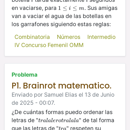
i
i
en vaciarse, para
. Sus amigas
1
1
≤
≤
i
≤
m
≤
i
m
van a vaciar el agua de las botellas en
los garrafones siguiendo estas reglas:
Combinatoria
Números
Intermedio
IV Concurso Femenil OMM
Problema
P1. Brainrot matematico.
Enviado por Samuel Elias el 13 de Junio
de 2025 - 00:07.
¿De cuántas formas puedo ordenar las
letras de "
" de tal forma
t
r
a
l
a
l
e
r
o
t
r
a
l
a
l
a
t
r
a
l
a
l
e
r
o
t
r
a
l
a
l
a
que las letras de "
" respeten su
t
r
a
t
r
a