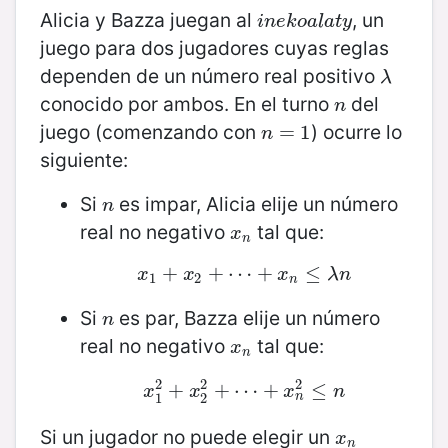
Alicia y Bazza juegan al
, un
i
n
e
k
o
a
l
a
t
y
i
n
e
k
o
a
l
a
t
y
juego para dos jugadores cuyas reglas
dependen de un número real positivo
λ
λ
conocido por ambos. En el turno
del
n
n
juego (comenzando con
) ocurre lo
n
=
=
1
1
n
siguiente:
Si
es impar, Alicia elije un número
n
n
real no negativo
tal que:
x
n
x
n
+
x
1
+
x
+
2
+
⋯
⋯
+
+
x
n
≤
λ
≤
n
x
x
x
λ
n
1
2
n
Si
es par, Bazza elije un número
n
n
real no negativo
tal que:
x
n
x
n
2
2
2
x
1
+
2
+
x
2
+
2
+
⋯
⋯
+
+
x
n
2
≤
≤
n
x
x
x
n
n
1
2
Si un jugador no puede elegir un
x
n
x
n