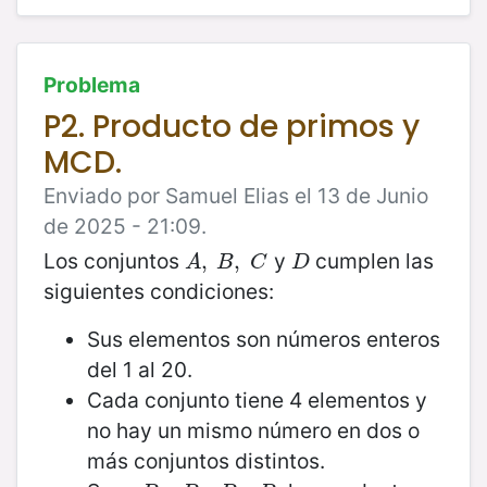
Problema
P2. Producto de primos y
MCD.
Enviado por Samuel Elias el 13 de Junio
de 2025 - 21:09.
Los conjuntos
y
cumplen las
A
,
,
B
,
C
,
D
A
B
C
D
siguientes condiciones:
Sus elementos son números enteros
del 1 al 20.
Cada conjunto tiene 4 elementos y
no hay un mismo número en dos o
más conjuntos distintos.