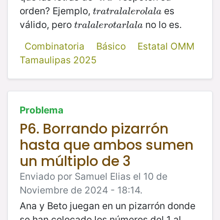
orden? Ejemplo,
es
t
r
a
t
r
a
l
a
l
e
r
o
l
a
l
a
t
r
a
t
r
a
l
a
l
e
r
o
l
a
l
a
válido, pero
no lo es.
t
r
a
l
a
l
e
r
o
t
a
r
l
a
l
a
t
r
a
l
a
l
e
r
o
t
a
r
l
a
l
a
Combinatoria
Básico
Estatal OMM
Tamaulipas 2025
Problema
P6. Borrando pizarrón
hasta que ambos sumen
un múltiplo de 3
Enviado por Samuel Elias el 10 de
Noviembre de 2024 - 18:14.
Ana y Beto juegan en un pizarrón donde
se han colocado los números del 1 al