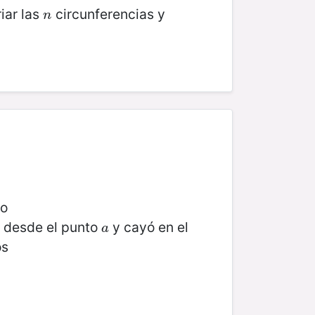
iar las
circunferencias y
n
n
to
tó desde el punto
y cayó en el
a
a
os