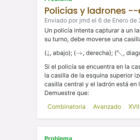
Policías y ladrones -
Enviado por jmd el 6 de Enero de 
Un policía intenta capturar a un l
su turno, debe moverse una casilla
(
, abajo); (
, derecha); (
, diag
↓
↓
→
→
↖
↖
Si el policía se encuentra en la c
la casilla de la esquina superior i
casilla central y el ladrón está en
Demuestre que:
Combinatoria
Avanzado
XVI
Problema