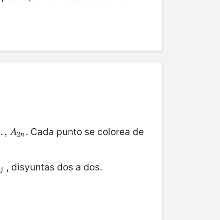
. Cada punto se colorea de
…
A
2
,
n
A
2
n
, disyuntas dos a dos.
j
j