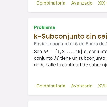
Combinatoria
Avanzado
XIX
Problema
k-Subconjunto sin se
Enviado por jmd el 6 de Enero de 
Sea
el conjunt
M
=
=
{
1
,
{
2
1
,
…
,
2
,
49
,
…
}
,
49
}
M
conjunto
tiene un subconjunto
M
M
de
, halle la cantidad de subcon
k
k
Combinatoria
Avanzado
XVI