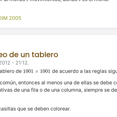
OIM 2005
eo de un tablero
2012 - 21:12.
tablero de
de acuerdo a las reglas sig
1001
1001
×
×
1001
1001
o común, entonces al menos una de ellas se debe c
utivas de una fila o de una columna, siempre se d
asillas que se deben colorear.