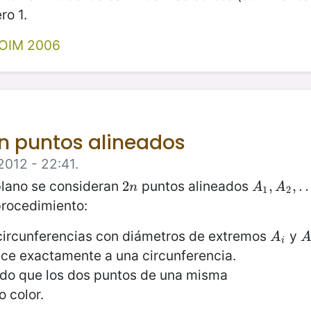
ro 1.
 OIM 2006
2n puntos alineados
2012 - 22:41.
 plano se consideran
puntos alineados
2
2
n
A
1
,
,
A
2
,
…
,
,
n
A
A
1
2
procedimiento:
ircunferencias con diámetros de extremos
y
A
i
A
A
A
i
ece exactamente a una circunferencia.
odo que los dos puntos de una misma
o color.