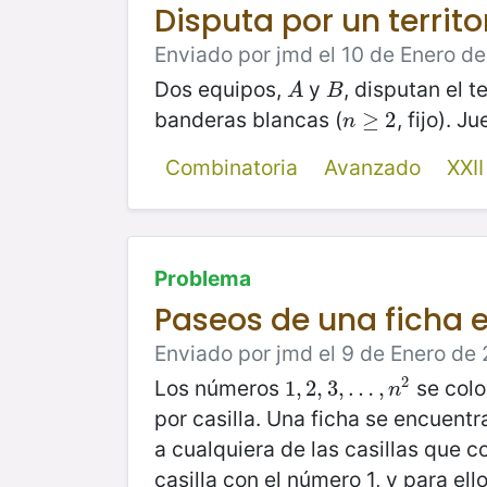
Disputa por un territo
Enviado por jmd el 10 de Enero de
Dos equipos,
y
, disputan el t
A
B
A
B
banderas blancas (
, fijo). 
n
≥
≥
2
2
n
Combinatoria
Avanzado
XXI
Problema
Paseos de una ficha e
Enviado por jmd el 9 de Enero de 
2
Los números
se colo
1
1
,
,
2
2
,
3
,
3
,
…
,
…
,
n
2
,
n
por casilla. Una ficha se encuentr
a cualquiera de las casillas que c
casilla con el número 1, y para el