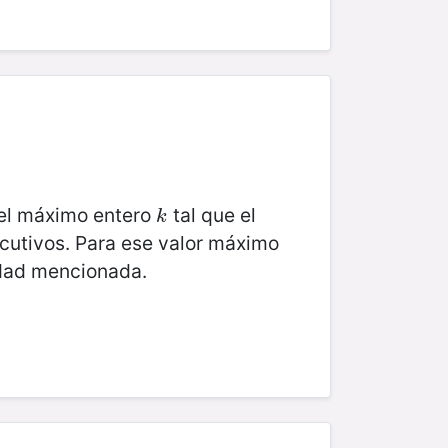
 el máximo entero
tal que el
k
k
cutivos. Para ese valor máximo
edad mencionada.