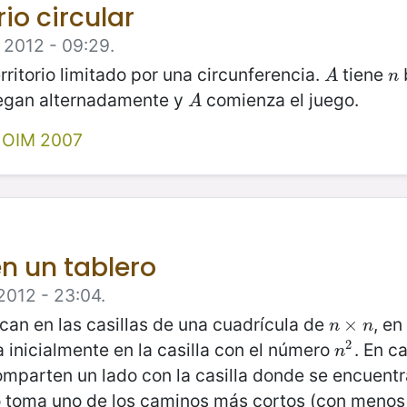
rio circular
 2012 - 09:29.
erritorio limitado por una circunferencia.
tiene
A
n
A
n
Juegan alternadamente y
comienza el juego.
A
A
I OIM 2007
n un tablero
2012 - 23:04.
can en las casillas de una cuadrícula de
, e
n
×
×
n
n
n
2
a inicialmente en la casilla con el número
. En c
n
2
n
omparten un lado con la casilla donde se encuentra.
lo toma uno de los caminos más cortos (con menos p