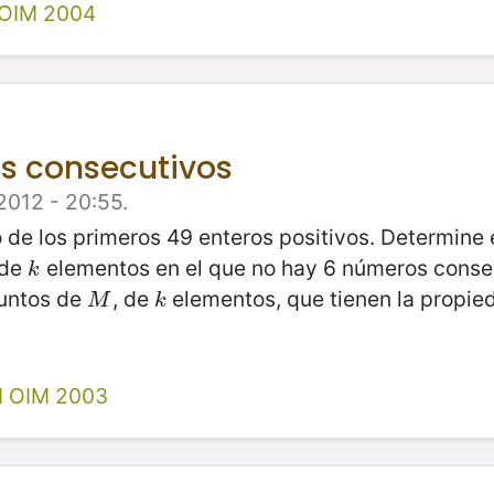
 OIM 2004
is consecutivos
2012 - 20:55.
o de los primeros 49 enteros positivos. Determine
 de
elementos en el que no hay 6 números conse
k
k
juntos de
, de
elementos, que tienen la propi
M
k
M
k
II OIM 2003