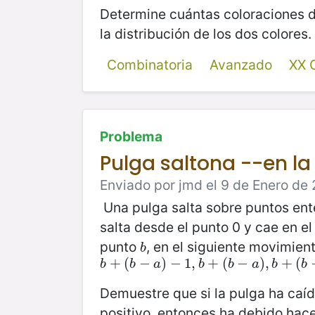
Determine cuántas coloraciones d
la distribución de los dos colores.
Combinatoria
Avanzado
XX 
Problema
Pulga saltona --en l
Enviado por jmd el 9 de Enero de 
Una pulga salta sobre puntos ent
salta desde el punto 0 y cae en el
punto
, en el siguiente movimien
b
b
b
+
+
(
b
(
−
−
a
)
−
)
1
,
−
b
+
1
(
,
b
−
+
a
)
(
,
b
+
−
(
b
−
)
,
a
)
+
+
1.
(
b
b
a
b
b
a
b
b
Demuestre que si la pulga ha caí
positivo, entonces ha debido hac