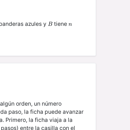
banderas azules y
tiene
B
n
B
n
n algún orden, un número
ada paso, la ficha puede avanzar
 Primero, la ficha viaja a la
asos) entre la casilla con el