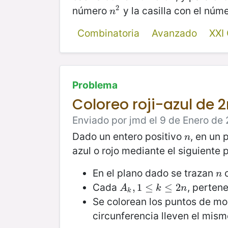
2
número
y la casilla con el núme
n
2
n
Combinatoria
Avanzado
XXI
Problema
Coloreo roji-azul de 
Enviado por jmd el 9 de Enero de 
Dado un entero positivo
, en un
n
n
azul o rojo mediante el siguiente 
En el plano dado se trazan
c
n
n
Cada
, perten
A
k
,
,
1
1
≤
k
≤
≤
2
n
≤
2
A
k
n
k
Se colorean los puntos de m
circunferencia lleven el mism