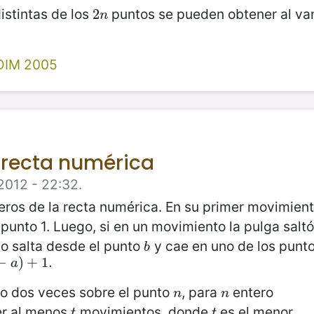
istintas de los
puntos se pueden obtener al var
2
2
n
n
OIM 2005
a recta numérica
2012 - 22:32.
eros de la recta numérica. En su primer movimien
 punto 1. Luego, si en un movimiento la pulga sal
to salta desde el punto
y cae en uno de los punt
b
b
−
)
+
1.
a
do dos veces sobre el punto
, para
entero
n
n
n
n
er al menos
movimientos, donde
es el menor
t
t
t
t