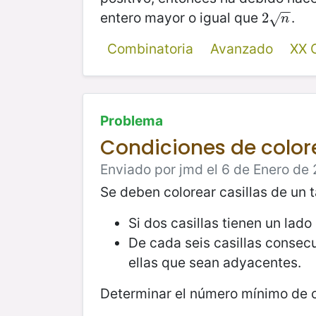
−
−
entero mayor o igual que
.
2
2
n
√
n
Combinatoria
Avanzado
XX 
Problema
Condiciones de color
Enviado por jmd el 6 de Enero de 
Se deben colorear casillas de un 
Si dos casillas tienen un lad
De cada seis casillas consec
ellas que sean adyacentes.
Determinar el número mínimo de c