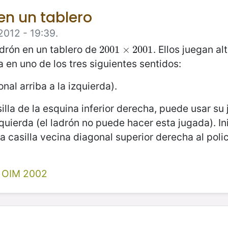
-en un tablero
2012 - 19:39.
adrón en un tablero de
. Ellos juegan a
2001
2001
×
×
2001
2001
 en uno de los tres siguientes sentidos:
onal arriba a la izquierda).
asilla de la esquina inferior derecha, puede usar 
zquierda (el ladrón no puede hacer esta jugada). In
 la casilla vecina diagonal superior derecha al polic
I OIM 2002