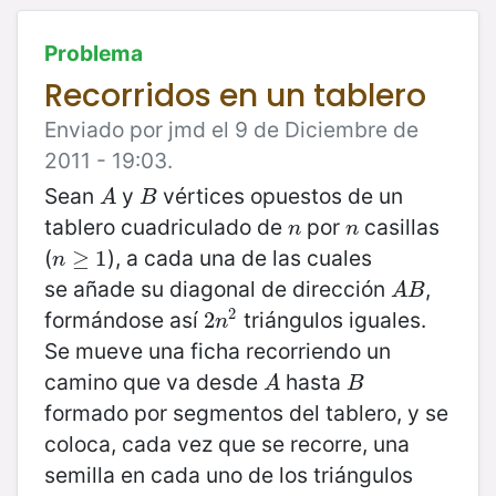
Problema
Recorridos en un tablero
Enviado por jmd el 9 de Diciembre de
2011 - 19:03.
Sean
y
vértices opuestos de un
A
B
A
B
tablero cuadriculado de
por
casillas
n
n
n
n
(
), a cada una de las cuales
n
≥
≥
1
1
n
se añade su diagonal de dirección
,
A
B
A
B
2
formándose así
triángulos iguales.
2
2
n
2
n
Se mueve una ficha recorriendo un
camino que va desde
hasta
A
B
A
B
formado por segmentos del tablero, y se
coloca, cada vez que se recorre, una
semilla en cada uno de los triángulos