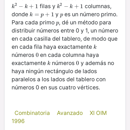
2
2
filas y
columnas,
k
2
−
−
k
+
1
+
1
k
2
−
−
k
+
1
+
1
k
k
k
k
donde
y
es un número primo.
k
=
=
p
+
1
+
1
p
k
p
p
Para cada primo
, dé un método para
p
p
distribuir números entre 0 y 1, un número
en cada casilla del tablero, de modo que
en cada fila haya exactamente
k
k
números
en cada columna haya
0
0
exactamente
números
y además no
k
0
0
k
haya ningún rectángulo de lados
paralelos a los lados del tablero con
números 0 en sus cuatro vértices.
Combinatoria
Avanzado
XI OIM
1996