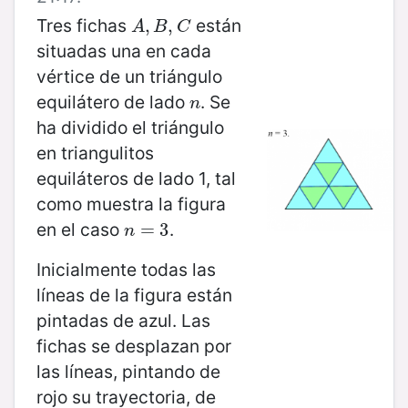
Tres fichas
están
A
,
,
B
,
C
,
A
B
C
situadas una en cada
vértice de un triángulo
equilátero de lado
. Se
n
n
ha dividido el triángulo
en triangulitos
equiláteros de lado 1, tal
como muestra la figura
en el caso
.
n
=
=
3
3
n
Inicialmente todas las
líneas de la figura están
pintadas de azul. Las
fichas se desplazan por
las líneas, pintando de
rojo su trayectoria, de