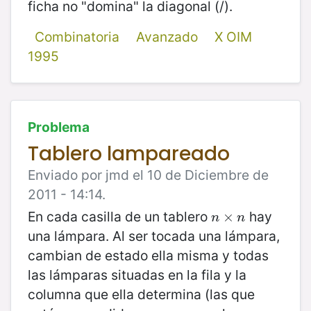
ficha no "domina" la diagonal (/).
Combinatoria
Avanzado
X OIM
1995
Problema
Tablero lampareado
Enviado por jmd el 10 de Diciembre de
2011 - 14:14.
En cada casilla de un tablero
hay
n
×
×
n
n
n
una lámpara. Al ser tocada una lámpara,
cambian de estado ella misma y todas
las lámparas situadas en la fila y la
columna que ella determina (las que