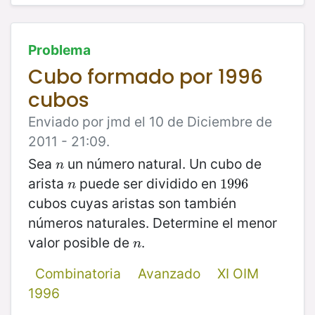
Problema
Cubo formado por 1996
cubos
Enviado por jmd el 10 de Diciembre de
2011 - 21:09.
Sea
un número natural. Un cubo de
n
n
arista
puede ser dividido en
n
1996
1996
n
cubos cuyas aristas son también
números naturales. Determine el menor
valor posible de
.
n
n
Combinatoria
Avanzado
XI OIM
1996