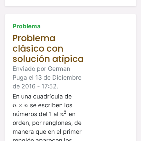
Problema
Problema
clásico con
solución atípica
Enviado por German
Puga el 13 de Diciembre
de 2016 - 17:52.
En una cuadrícula de
se escriben los
n
×
×
n
n
n
2
números del 1 al
en
n
2
n
orden, por renglones, de
manera que en el primer
renglón aparecen los