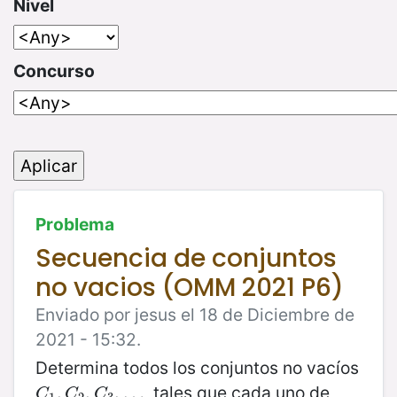
Nivel
Concurso
Problema
Secuencia de conjuntos
no vacios (OMM 2021 P6)
Enviado por jesus el 18 de Diciembre de
2021 - 15:32.
Determina todos los conjuntos no vacíos
, tales que cada uno de
C
1
,
,
C
2
,
,
C
3
,
…
,
…
C
C
C