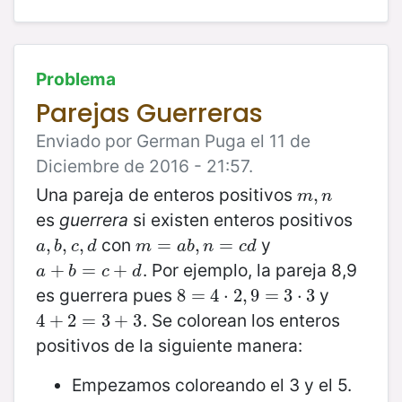
Problema
Parejas Guerreras
Enviado por German Puga el 11 de
Diciembre de 2016 - 21:57.
Una pareja de enteros positivos
m
,
,
n
m
n
es
guerrera
si existen enteros positivos
con
y
a
,
,
b
,
,
c
,
,
d
m
=
=
a
b
,
n
,
=
c
=
d
a
b
c
d
m
a
b
n
c
d
. Por ejemplo, la pareja 8,9
a
+
+
b
=
c
=
+
d
+
a
b
c
d
es guerrera pues
y
8
8
=
=
4
⋅
4
2
⋅
,
9
2
=
,
9
3
⋅
=
3
3
⋅
3
. Se colorean los enteros
4
4
+
+
2
2
=
3
=
+
3
3
+
3
positivos de la siguiente manera:
Empezamos coloreando el 3 y el 5.