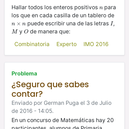
Hallar todos los enteros positivos
para
n
n
los que en cada casilla de un tablero de
puede escribir una de las letras
,
n
×
×
n
I
n
n
I
y
de manera que:
M
O
M
O
Combinatoria
Experto
IMO 2016
Problema
¿Seguro que sabes
contar?
Enviado por German Puga el 3 de Julio
de 2016 - 14:05.
En un concurso de Matemáticas hay 20
participantes, alumnos de Primaria,