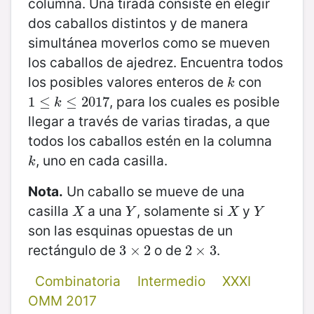
columna. Una tirada consiste en elegir
dos caballos distintos y de manera
simultánea moverlos como se mueven
los caballos de ajedrez. Encuentra todos
los posibles valores enteros de
con
k
k
, para los cuales es posible
1
1
≤
≤
k
≤
2017
≤
2017
k
llegar a través de varias tiradas, a que
todos los caballos estén en la columna
, uno en cada casilla.
k
k
Nota.
Un caballo se mueve de una
casilla
a una
, solamente si
y
X
Y
X
Y
X
Y
X
Y
son las esquinas opuestas de un
rectángulo de
o de
.
3
3
×
×
2
2
2
2
×
×
3
3
Combinatoria
Intermedio
XXXI
OMM 2017