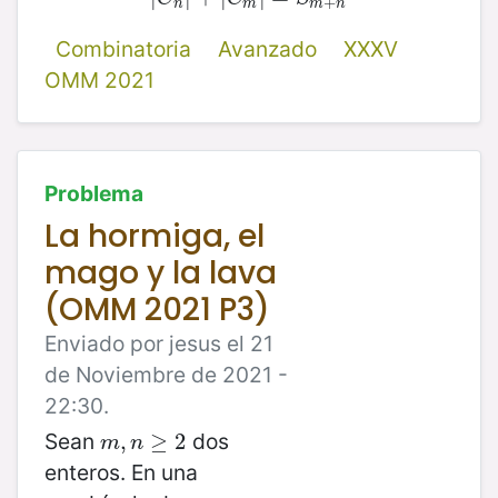
+
n
m
m
n
Combinatoria
Avanzado
XXXV
OMM 2021
Problema
La hormiga, el
mago y la lava
(OMM 2021 P3)
Enviado por jesus el 21
de Noviembre de 2021 -
22:30.
Sean
dos
m
,
,
n
≥
≥
2
2
m
n
enteros. En una