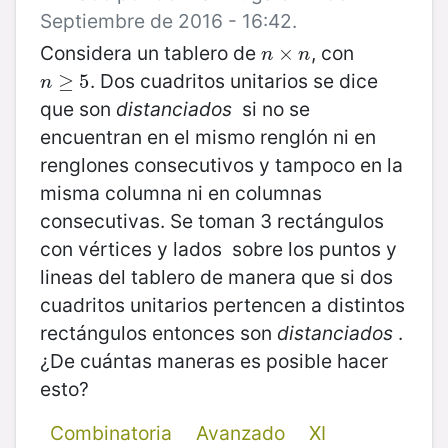
Septiembre de 2016 - 16:42.
Considera un tablero de
, con
n
×
×
n
n
n
. Dos cuadritos unitarios se dice
n
≥
≥
5
5
n
que son
distanciados
si no se
encuentran en el mismo renglón ni en
renglones consecutivos y tampoco en la
misma columna ni en columnas
consecutivas. Se toman 3 rectángulos
con vértices y lados sobre los puntos y
lineas del tablero de manera que si dos
cuadritos unitarios pertencen a distintos
rectángulos entonces son
distanciados
.
¿De cuántas maneras es posible hacer
esto?
Combinatoria
Avanzado
XI