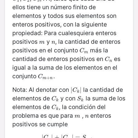
1
2
3
ellos tiene un número finito de
elementos y todos sus elementos son
enteros positivos, con la siguiente
propiedad: Para cualesquiera enteros
positivos
y
, la cantidad de enteros
m
n
m
n
positivos en el conjunto
más la
C
m
C
m
cantidad de enteros positivos en
es
C
n
C
n
igual a la suma de los elementos en el
conjunto
.
C
m
+
n
C
+
m
n
Nota: Al denotar con
la cantidad de
|
|
C
k
|
|
C
k
elementos de
y con
la suma de los
C
k
S
k
C
S
k
k
elementos de
, la condición del
C
k
C
k
problema es que para
,
enteros
m
n
m
n
positivos se cumple
|
|
C
n
|
|
+
+
|
|
C
m
|
|
=
=
S
m
+
n
C
C
S