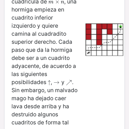
cuadrícula de
, una
m
×
×
n
m
n
hormiga empieza en
cuadrito inferior
izquierdo y quiere
camina al cuadradito
superior derecho. Cada
paso que da la hormiga
debe ser a un cuadrito
adyacente, de acuerdo a
las siguientes
posibilidades
,
y
.
↑
↑
→
→
↗
↗
Sin embargo, un malvado
mago ha dejado caer
lava desde arriba y ha
destruido algunos
cuadritos de forma tal