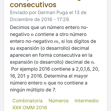
consecutivos
Enviado por German Puga el 13 de
Diciembre de 2016 - 17:29.
Decimos que un número entero no-
negativo
contiene
a otro número
n
n
entero no-negativo
, si los dígitos de
m
m
su expansión (o desarrollo) decimal
aparecen en forma consecutiva en la
expansión (o desarrollo) decimal de
.
n
n
Por ejemplo 2016 contiene a 2,0,1,6, 20,
16, 201 y 2016. Determina el mayor
número entero
que no contiene a
n
n
ningún múltiplo de 7.
Combinatoria
Números
Intermedio
XXX OMM 2016